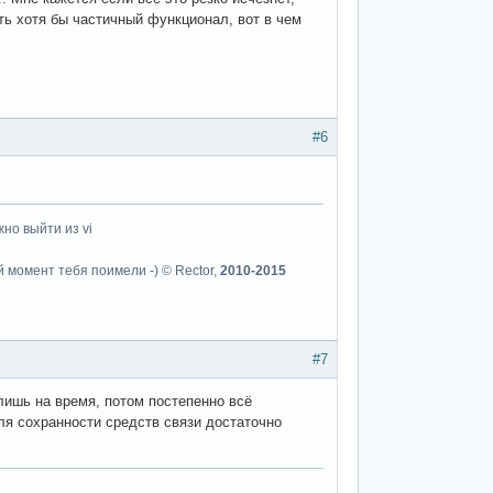
ить хотя бы частичный функционал, вот в чем
#6
но выйти из vi
й момент тебя поимели -) © Rector,
2010-2015
#7
лишь на время, потом постепенно всё
ля сохранности средств связи достаточно