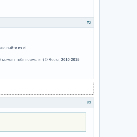
#2
но выйти из vi
й момент тебя поимели -) © Rector,
2010-2015
#3