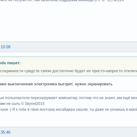
чего не получится, там запилена поддержка юникода UTF-8 (C) wr224
:10:09
oda пишет:
 сохранности средств связи достаточно будет их просто-напросто отклю
же выключенная электроника выгорит, нужно экранировать
ые пользователи перезагружают компьютер, потому что не знают, как ещё мож
ми не сыпь © Skynet2015
хуев -) Я к тебе в твою конторку инсайдера зашлю, ты даже не узнаешь в како
:35:46