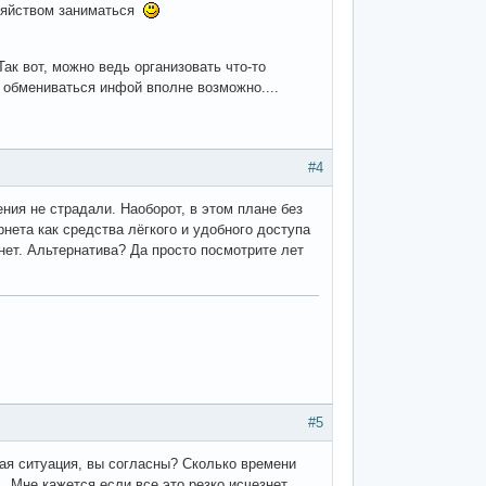
озяйством заниматься
к вот, можно ведь организовать что-то
о обмениваться инфой вполне возможно....
#4
ения не страдали. Наоборот, в этом плане без
нета как средства лёгкого и удобного доступа
анет. Альтернатива? Да просто посмотрите лет
#5
гая ситуация, вы согласны? Сколько времени
. Мне кажется если все это резко исчезнет,