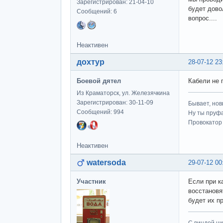
Зарегистрирован: 21-04-10
будет дово
Сообщений: 6
вопрос....
Неактивен
дохтур
28-07-12 23
Боевой дятел
Кабели не 
Из Краматорск, ул. Железячкина
Зарегистрирован: 30-11-09
Бывает, нов
Сообщений: 994
Ну ты пруфа
Провокатор 
Неактивен
watersoda
29-07-12 00
Участник
Если при к
восстановя
будет их п