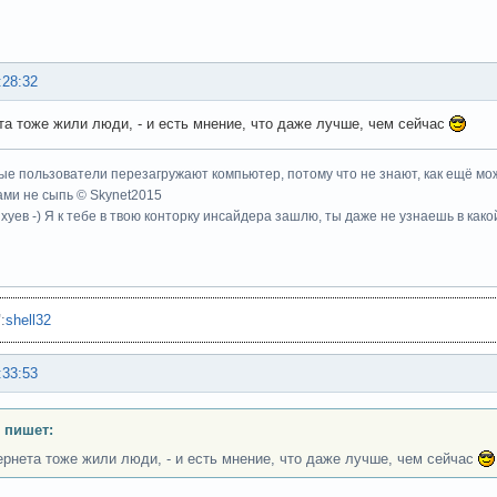
:28:32
та тоже жили люди, - и есть мнение, что даже лучше, чем сейчас
ые пользователи перезагружают компьютер, потому что не знают, как ещё мож
ми не сыпь © Skynet2015
хуев -) Я к тебе в твою конторку инсайдера зашлю, ты даже не узнаешь в како
"
:
shell32
:33:53
 пишет:
ернета тоже жили люди, - и есть мнение, что даже лучше, чем сейчас