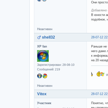
Они просто
Добавлено 
В юности а
подобное, 
Неактивен
shell32
28-07-12 22
XP fan
Раньше не 
него даже 
к информац
на 20 наза
Зарегистрирован: 28-08-10
Сообщений: 219
W
Неактивен
Vitox
28-07-12 22
Участник
Понятно, ч
мы проводи