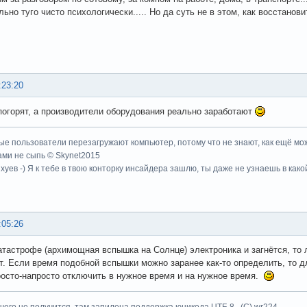
льно туго чисто психологически..... Но да суть не в этом, как восстанов
:23:20
погорят, а производители оборудования реально заработают
ые пользователи перезагружают компьютер, потому что не знают, как ещё мож
ми не сыпь © Skynet2015
хуев -) Я к тебе в твою конторку инсайдера зашлю, ты даже не узнаешь в како
:05:26
атастрофе (архимощная вспышка на Солнце) электроника и загнётся, то 
т. Если время подобной вспышки можно заранее как-то определить, то д
росто-напросто отключить в нужное время и на нужное время.