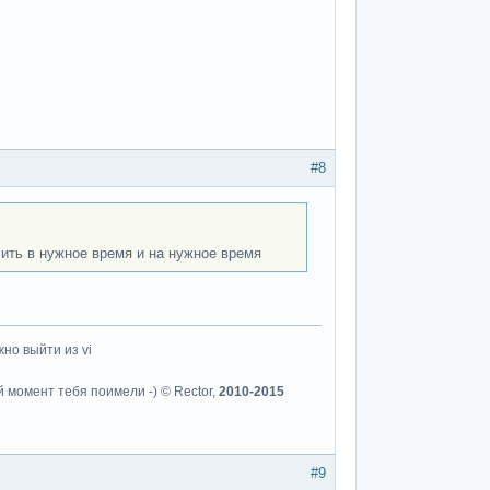
#8
чить в нужное время и на нужное время
но выйти из vi
й момент тебя поимели -) © Rector,
2010-2015
#9