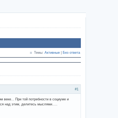
Темы:
Активные
|
Без ответа
#1
 веке... При той потребности в социуме и
ся над этим, делитесь мыслями.....