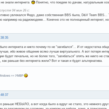
 не знали интернета
Понятно, что поедем по дачам, натуральным х
спустя 04 мин 26 с:
ктивно увлекался Фидо, даже собственная BBS была, D&V Team BBS... Та
но например на радиомодеме... Конечно это не полноценный интернет, н
:38:35
было интернета и никто почему-то не "загибался"... И от недостатка общ
лучше, ибо живое общение всяко лучше виртуального. А вот потеря интер
ии будет печальна, но не более того, "загибаться" опять же никто не ст
д, как раньше без интернета жили? Вот и такая и будет альтернатива.
indows == УМВР
:48:37
то раньше НЕБЫЛО, а вот когда было а вдруг не стало, это немного дру
м за разговором по сотовому, за компом на работе, дома, в транспорте...