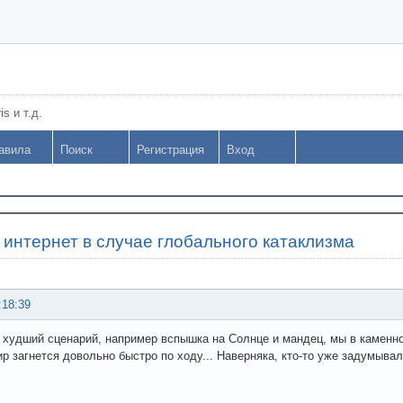
s и т.д.
авила
Поиск
Регистрация
Вход
 интернет в случае глобального катаклизма
:18:39
 худший сценарий, например вспышка на Солнце и мандец, мы в каменном
р загнется довольно быстро по ходу... Наверняка, кто-то уже задумывал