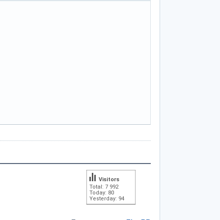
Visitors
Total: 7 992
Today: 80
Yesterday: 94