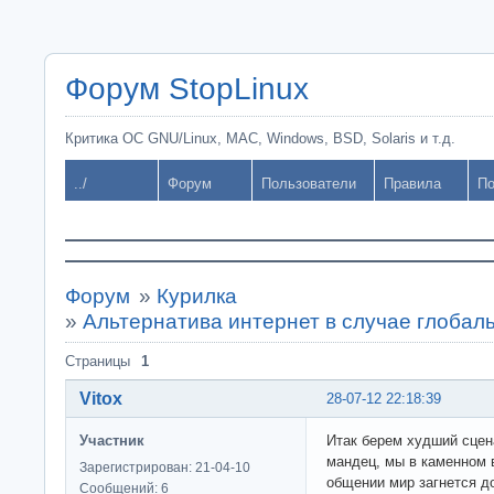
Форум StopLinux
Критика ОС GNU/Linux, MAC, Windows, BSD, Solaris и т.д.
../
Форум
Пользователи
Правила
По
Форум
»
Курилка
»
Альтернатива интернет в случае глобал
Страницы
1
Vitox
28-07-12 22:18:39
Участник
Итак берем худший сцен
мандец, мы в каменном в
Зарегистрирован: 21-04-10
общении мир загнется до
Сообщений: 6