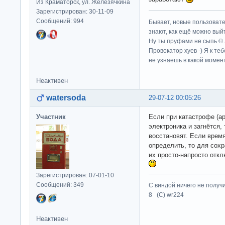
Из Краматорск, ул. Железячкина
Зарегистрирован: 30-11-09
Сообщений: 994
Бывает, новые пользовате
знают, как ещё можно выйт
Ну ты пруфами не сыпь ©
Провокатор хуев -) Я к те
не узнаешь в какой момент
Неактивен
watersoda
29-07-12 00:05:26
Участник
Если при катастрофе (а
электроника и загнётся,
восстановят. Если врем
определить, то для сохр
их просто-напросто отк
Зарегистрирован: 07-01-10
Сообщений: 349
С виндой ничего не получ
8 (C) wr224
Неактивен