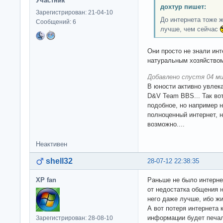
Участник
дохтур пишет:
Зарегистрирован: 21-04-10
До интернета тоже ж
Сообщений: 6
лучше, чем сейчас
Они просто не знали ин
натуральным хозяйство
Добавлено спустя 04 ми
В юности активно увлек
D&V Team BBS... Так вот
подобное, но например н
полноценный интернет, 
возможно....
Неактивен
shell32
28-07-12 22:38:35
XP fan
Раньше не было интернет
от недостатка общения н
него даже лучше, ибо ж
А вот потеря интернета 
информации будет печаль
Зарегистрирован: 28-08-10