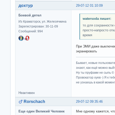
дохтур
29-07-12 01:10:09
Боевой дятел
watersoda пишет:
Из Краматорск, ул. Железячкина
то для сохранности 
Зарегистрирован: 30-11-09
просто-напросто отк
Сообщений: 994
время
При ЭМИ даже выключенн
экранировать
Бывает, новые пользовате
знают, как ещё можно выйт
Ну ты пруфами не сыпь ©
Провокатор хуев -) Я к те
не узнаешь в какой момент
Неактивен
Rorschach
29-07-12 09:35:46
Еще один Великий Человек
Мне одному кажется, чт