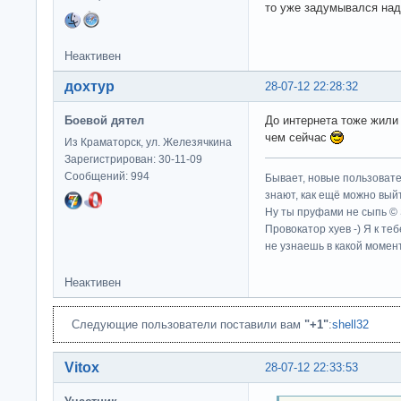
то уже задумывался над 
Неактивен
дохтур
28-07-12 22:28:32
Боевой дятел
До интернета тоже жили 
чем сейчас
Из Краматорск, ул. Железячкина
Зарегистрирован: 30-11-09
Сообщений: 994
Бывает, новые пользовате
знают, как ещё можно выйт
Ну ты пруфами не сыпь ©
Провокатор хуев -) Я к те
не узнаешь в какой момент
Неактивен
Следующие пользователи поставили вам
"+1"
:
shell32
Vitox
28-07-12 22:33:53