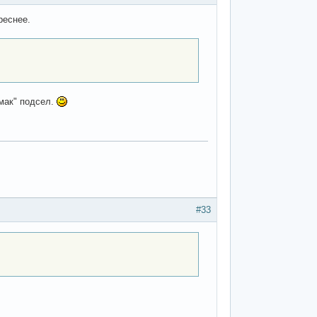
реснее.
"мак" подсел.
#33