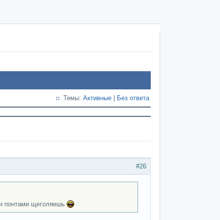
Темы:
Активные
|
Без ответа
#26
ми понтами щеголяешь