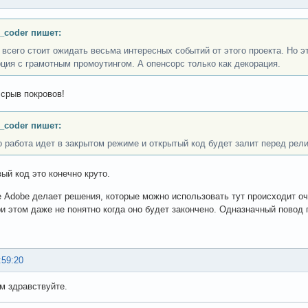
_coder пишет:
 всего стоит ожидать весьма интересных событий от этого проекта. Но э
ция с грамотным промоутингом. А опенсорс только как декорация.
 срыв покровов!
_coder пишет:
 работа идет в закрытом режиме и открытый код будет залит перед рели
вый код это конечно круто.
е Adobe делает решения, которые можно использовать тут происходит 
ри этом даже не понятно когда оно будет закончено. Одназначный повод 
:59:20
ам здравствуйте.