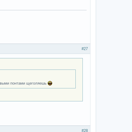
#27
шевыми понтами щеголяешь
#28