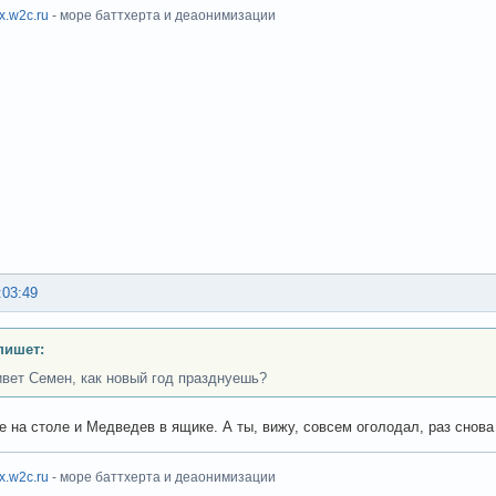
ux.w2c.ru
- море баттхерта и деаонимизации
:03:49
пишет:
ивет Семен, как новый год празднуешь?
 на столе и Медведев в ящике. А ты, вижу, совсем оголодал, раз сно
ux.w2c.ru
- море баттхерта и деаонимизации