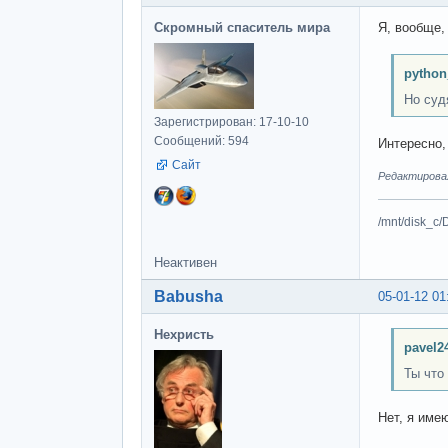
Скромный спаситель мира
Я, вообще,
python
Но судя
Зарегистрирован: 17-10-10
Сообщений: 594
Интересно,
Сайт
Редактировал
/mnt/disk_c/
Неактивен
Babusha
05-01-12 01
Нехристь
pavel2
Ты что
Нет, я име