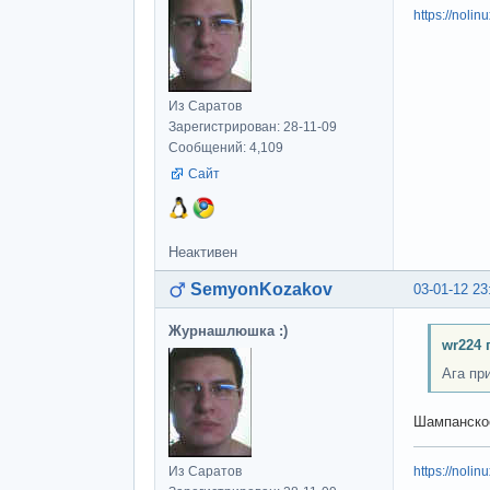
https://nolin
Из Саратов
Зарегистрирован: 28-11-09
Сообщений: 4,109
Сайт
Неактивен
SemyonKozakov
03-01-12 23
Журнашлюшка :)
wr224 
Ага пр
Шампанское
Из Саратов
https://nolin