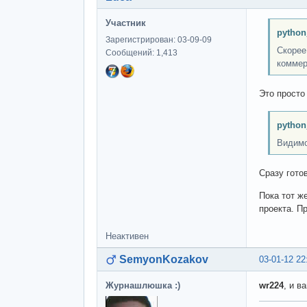
Участник
python
Зарегистрирован: 03-09-09
Скорее
Сообщений: 1,413
коммер
Это просто
python
Видимо
Сразу гото
Пока тот ж
проекта. П
Неактивен
SemyonKozakov
03-01-12 22
Журнашлюшка :)
wr224
, и в