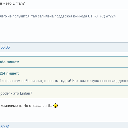
r - это Linfan?
чего не получится, там запилена поддержка юникода UTF-8 (C) wr224
:55:35
oda пишет:
224 пишет:
Линфан сам себя пиарит, с новым годом! Как там житуха опсосная, де
coder - это Linfan?
 комплимент. Не отказался бы
:30:51