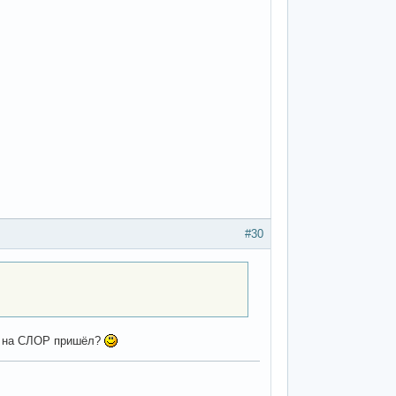
#30
ва на СЛОР пришёл?