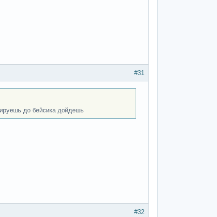
#31
дируешь до бейсика дойдешь
#32