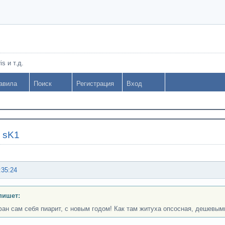
s и т.д.
авила
Поиск
Регистрация
Вход
»
sK1
:35:24
пишет:
ан сам себя пиарит, с новым годом! Как там житуха опсосная, дешевы