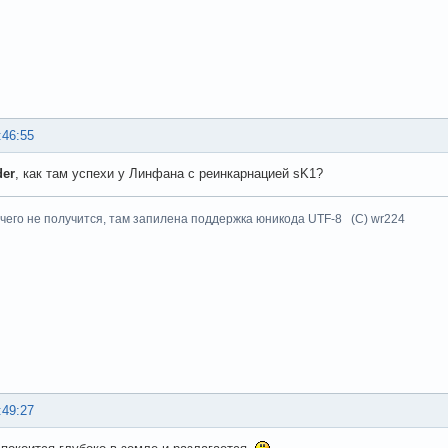
:46:55
der
, как там успехи у Линфана с реинкарнацией sK1?
чего не получится, там запилена поддержка юникода UTF-8 (C) wr224
:49:27