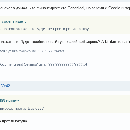
 сначала думал, что финансирует его Canonical, но версия с Google инте
_coder пишет:
 по подготовке, это будет не просто релиз, а шоу.
 может, это будет вообще новый гугловский веб-сервис? А
Linfan
-то на 
ся Руслан Некарманов (05-01-12 01:44:08)
Documents and Settings/ruslan/??? ?????????/????.txt
:50:42
403 пишет:
 имеешь против Basic???
ю против петуна.