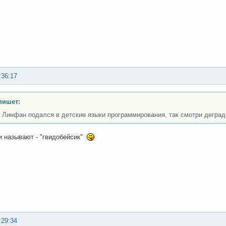
:36:17
пишет:
 Линфан подался в детские языки программирования, так смотри дегра
 и называют - "гвидобейсик"
:29:34