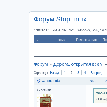
Форум StopLinux
Критика ОС GNU/Linux, MAC, Windows, BSD, Solari
../
Форум
Пользователи
Пр
Форум
»
Дорога, открытая всем
Страницы
Назад
1
2
3
4
Вперед
watersoda
03-01-12 19
Участник
wr224 
О Линф