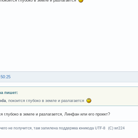
 покоится глубоко в земле и разлагается
:50:25
a пишет:
oda
, покоится глубоко в земле и разлагается
ся глубоко в земле и разлагается, Линфан или его проект?
чего не получится, там запилена поддержка юникода UTF-8 (C) wr224