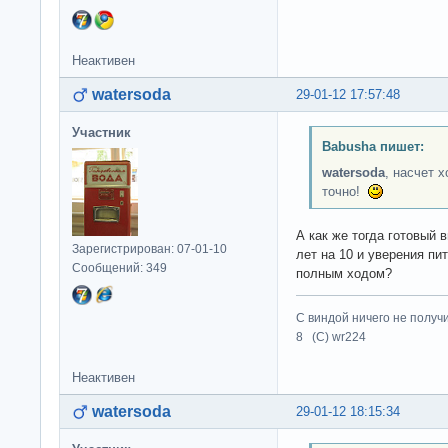
Неактивен
watersoda
29-01-12 17:57:48
Участник
Babusha пишет:
watersoda
, насчет х
точно!
А как же тогда готовый
Зарегистрирован: 07-01-10
лет на 10 и уверения пи
Сообщений: 349
полным ходом?
С виндой ничего не получ
8 (C) wr224
Неактивен
watersoda
29-01-12 18:15:34