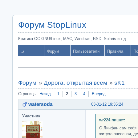
Форум StopLinux
Критика ОС GNU/Linux, MAC, Windows, BSD, Solaris и т.д.
../
Форум
Пользователи
Правила
По
Форум
»
Дорога, открытая всем
»
sK1
Страницы
Назад
1
2
3
4
Вперед
watersoda
03-01-12 19:35:24
Участник
wr224 пишет:
О Линфан сам себя п
житуха опсосная, 