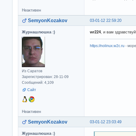
Неактивен
SemyonKozakov
03-01-12 22:59:20
Журнашлюшка :)
wr224
, и вам здравствуй
https://nolinux.w2c.ru
- мор
Из Саратов
Зарегистрирован: 28-11-09
Сообщений: 4,109
Сайт
Неактивен
SemyonKozakov
03-01-12 23:03:49
Журнашлюшка :)