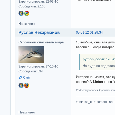
Зарегистрирован: 12-03-10
Сообщений: 2,160
Неактивен
Руслан Некарманов
05-01-12 01:29:34
Скромный спаситель мира
Я, вообще, сначала дума
версия с Google интерес
python_coder пишет
Но судя по подготовк
Зарегистрирован: 17-10-10
Сообщений: 594
Интересно, может, это б
Сайт
сервис? А
Linfan
-то на 
Редактировался Руслан Нека
/mnt/disk_c/Documents and 
Неактивен