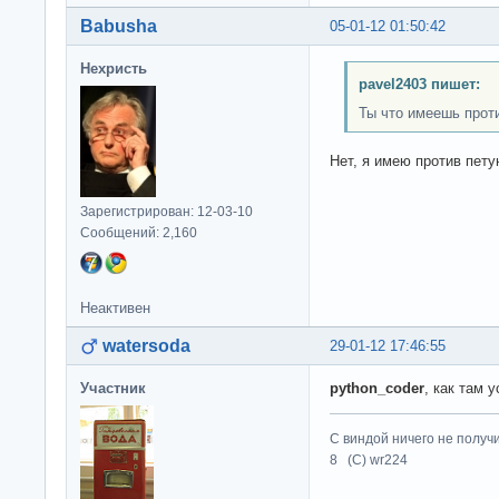
Babusha
05-01-12 01:50:42
Нехристь
pavel2403 пишет:
Ты что имеешь прот
Нет, я имею против пету
Зарегистрирован: 12-03-10
Сообщений: 2,160
Неактивен
watersoda
29-01-12 17:46:55
Участник
python_coder
, как там 
С виндой ничего не получ
8 (C) wr224