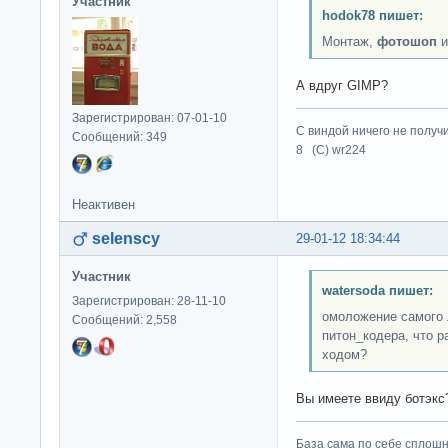
Участник
hodok78 пишет:
Монтаж,
фотошоп
и
А вдруг GIMP?
Зарегистрирован: 07-01-10
С виндой ничего не получ
Сообщений: 349
8 (C) wr224
Неактивен
selenscy
29-01-12 18:34:44
Участник
watersoda пишет:
Зарегистрирован: 28-11-10
омоложение самого 
Сообщений: 2,558
питон_кодера, что р
ходом?
Вы имеете ввиду ботэк
База сама по себе сплошно