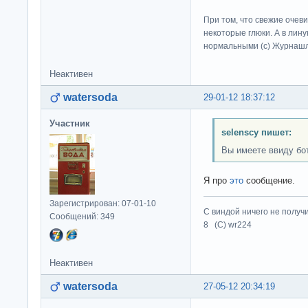
При том, что свежие очев
некоторые глюки. А в лину
нормальными (c) Журна
Неактивен
watersoda
29-01-12 18:37:12
Участник
selenscy пишет:
Вы имеете ввиду б
Я про
это
сообщение.
Зарегистрирован: 07-01-10
С виндой ничего не получ
Сообщений: 349
8 (C) wr224
Неактивен
watersoda
27-05-12 20:34:19