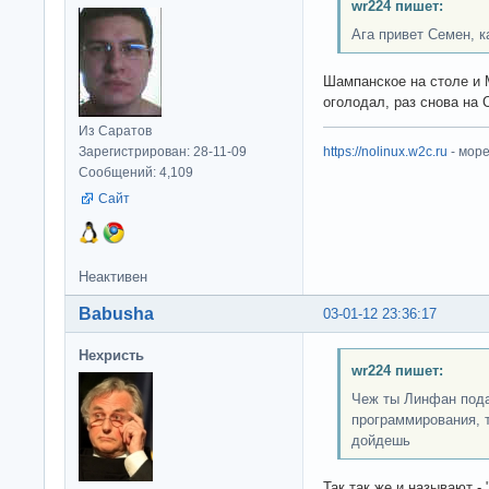
wr224 пишет:
Ага привет Семен, к
Шампанское на столе и 
оголодал, раз снова н
Из Саратов
Зарегистрирован: 28-11-09
https://nolinux.w2c.ru
- мор
Сообщений: 4,109
Сайт
Неактивен
Babusha
03-01-12 23:36:17
Нехристь
wr224 пишет:
Чеж ты Линфан пода
программирования, 
дойдешь
Так так же и называют -