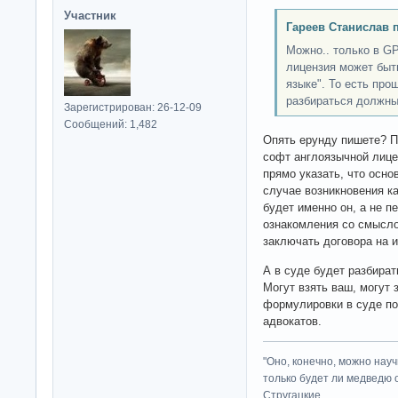
Участник
Гареев Станислав 
Можно.. только в GP
лицензия может быт
языке". То есть про
разбираться должны
Зарегистрирован: 26-12-09
Сообщений: 1,482
Опять ерунду пишете? П
софт англоязычной лице
прямо указать, что осно
случае возникновения к
будет именно он, а не п
ознакомления со смысло
заключать договора на 
А в суде будет разбират
Могут взять ваш, могут 
формулировки в суде по
адвокатов.
"Оно, конечно, можно нау
только будет ли медведю от
Стругацкие