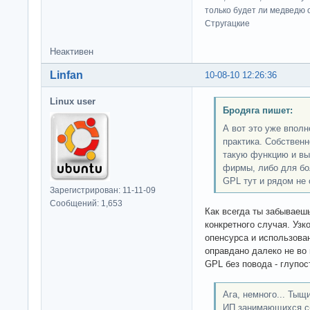
только будет ли медведю от
Стругацкие
Неактивен
Linfan
10-08-10 12:26:36
Linux user
Бродяга пишет:
А вот это уже впол
практика. Собственн
такую функцию и вы
фирмы, либо для бо
GPL тут и рядом не 
Зарегистрирован: 11-11-09
Сообщений: 1,653
Как всегда ты забывае
конкретного случая. Уз
опенсурса и использова
оправдано далеко не во
GPL без повода - глупос
Ага, немного... Тыщ
ИП занимающихся сб