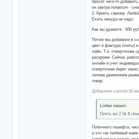
просит чего-то добавить
он завтра попросит - сно
2. Кроить самому. Любой
Ехать никуда не надо.
Как вы думаете - 500 ру
Потом мы добавили в со
цвет и фактура плиты) 
лайн. Т.е. отверточник с
раскроем. Сейчас работ
онлайн и учет индивиду
отверточник берет заказ
легким движением разме
товар.
Добавлено спустя 02 ми
Linfan пишет:
Опять же 2.5k $ геш
Побочного гешефта, пис
а это так любимый вами 
какой смысл делать по