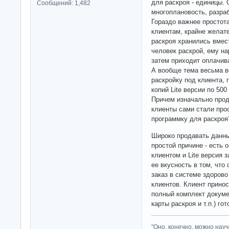
для раскроя - единицы. 
Сообщений: 1,482
многоплановость, разраб
Гораздо важнее простот
клиентам, крайне желате
раскроя хранились вмест
человек раскрой, ему на
затем приходит оплачива
А вообще тема весьма в
раскройку под клиента,
копий Lite версии по 500
Причем изначально прод
клиенты сами стали прос
программку для раскроя
Широко продавать данны
простой причине - есть 
клиентом и Lite версия з
ее вкусность в том, что
заказ в системе здорово
клиентов. Клиент прино
полный комплект докумен
карты раскроя и т.п.) гот
"Оно, конечно, можно нау