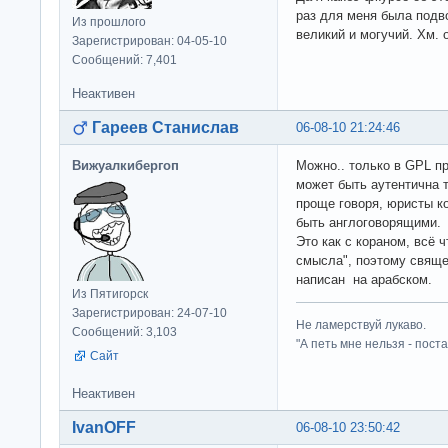
раз для меня была подв
Из прошлого
великий и могучий. Хм. 
Зарегистрирован: 04-05-10
Сообщений: 7,401
Неактивен
Гареев Станислав
06-08-10 21:24:46
Вижуалкибергоп
Можно.. только в GPL пр
может быть аутентична т
проще говоря, юристы к
быть англоговорящими.
Это как с кораном, всё 
смысла", поэтому свяще
написан на арабском.
Из Пятигорск
Зарегистрирован: 24-07-10
Не ламерствуй лукаво.
Сообщений: 3,103
"А петь мне нельзя - пост
Сайт
Неактивен
IvanOFF
06-08-10 23:50:42