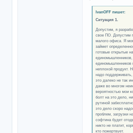
IvanOFF пишет:
Ситуация 1.
Допустим, я разрабо
свое ПО. Допустим 
малого офиса. Я мог
займет определенно
готовые открытые н
единомышленников, 
единомышленников и
неплохой продукт. Н
надо поддерживать,
это далеко не так ин
даже во многом неи
вероятностью мои к
болт на это дело, н
рутиной забесплатн
это дело скоро надо
проблем, загрузки н
софтина будет отодв
никто не платит, ко
кто пожертвует.