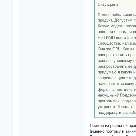
Ситуация 2.
У меня небольшая ф
продукт. Допустим 
Какую модель разра
повелся я на идеи с
же ГИМП всего 3,5 ч
сообщества, написа
Она же GPL. Как ее
распространять про
основе купившему е
распространять ее 
придумаю я какую н
запрещающую это д
вымарает мои копир
форк. На чем деньги
насущный? Поддержк
программах "поддер
устранять бесплатно
поддержку и разраб
Пример из реальной прак
(именно поэтому и зани