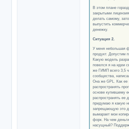
В этом плане гораз
закрытыми лицензия
делать самому, зато
выпустить коммерче
денежку.
Ситуация 2.
У меня небольшая ф
продукт. Допустим 
Какую модель разра
повелся я на идеи с
же ГИМП всего 3,5 ч
сообщества, написа
Она же GPL. Как ее
распространять про
основе купившему е
распространять ее 
придумаю я какую н
запрещающую это д
вымарает мои копир
форк. На чем деньги
насущный? Поддержк