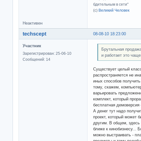
бдительным в сети"
(с)
Великий Человек
Неактивен
techscept
08-08-10 18:23:00
Участник
Брутальная продажа
Зарегистрирован: 25-06-10
и работает это чаще
Сообщений: 14
Существует целый класс
распространяется не ина
иных способов получить 
тому, скажем, компьютер
варьировать предложения
комплект, который прора
бесплатная демоверсия с
А денег тут надо получ
проект, который может б
другим. В общем, здесь 
ближе к кинобизнесу... 
можно выстраивать - пл
предметы и тому подобн