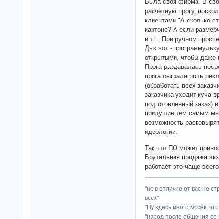
Была своя фирма. В сво
расчетную прогу, поско
клиентами "А сколько ст
картоне? А если размерч
и т.п. При ручном просч
Дык вот - программульку
открытыми, чтобы даже к
Прога раздавалась посре
прога сыграла роль рек
(обработать всех заказч
заказчика уходит куча в
подготовленный заказ) 
придушив тем самым мно
возможность расковырят
идеологии.
Так что ПО может прино
Брутальная продажа экз
работает это чаще всего
"но в отличие от вас не с
всех"
"Ну здесь много мосек, чт
"народ после общения со 