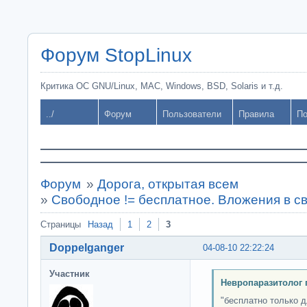
Форум StopLinux
Критика ОС GNU/Linux, MAC, Windows, BSD, Solaris и т.д.
../
Форум
Пользователи
Правила
По
Форум
»
Дорога, открытая всем
»
Свободное != бесплатное. Вложения в с
Страницы
Назад
1
2
3
Doppelganger
04-08-10 22:22:24
Участник
Невропаразитолог 
"бесплатно только 