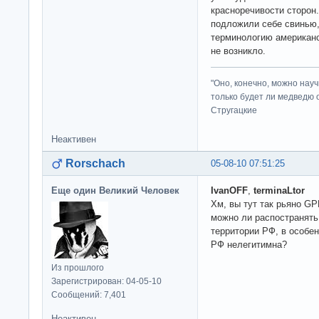
красноречивости сторон.
подложили себе свинью,
терминологию американс
не возникло.
"Оно, конечно, можно нау
только будет ли медведю от
Стругацкие
Неактивен
Rorschach
05-08-10 07:51:25
Еще один Великий Человек
IvanOFF
,
terminaLtor
Хм, вы тут так рьяно GP
можно ли распостранять
территории РФ, в особен
РФ нелегитимна?
Из прошлого
Зарегистрирован: 04-05-10
Сообщений: 7,401
Неактивен