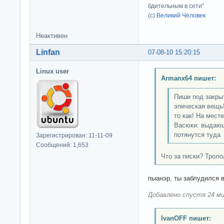
бдительным в сети"
(с)
Великий Человек
Неактивен
Linfan
07-08-10 15:20:15
Linux user
Armanx64 пишет:
Пиши под закрыт
эпическая вещь!
то как! На мест
Васюки: выдающ
потянутся туда
Зарегистрирован: 11-11-09
Сообщений: 1,653
Что за писки? Трол
пыанэр, ты заблудился в
Добавлено спустя 24 ми
IvanOFF пишет: