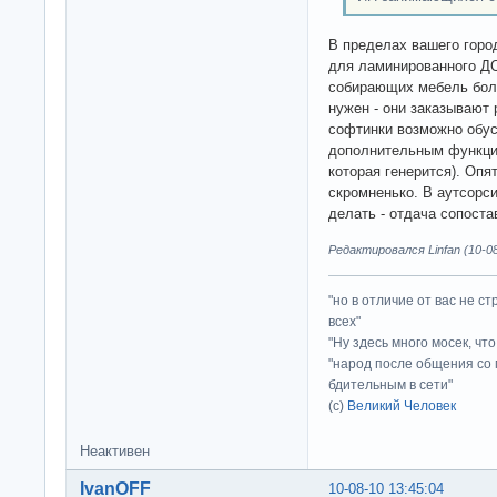
В пределах вашего горо
для ламинированного ДС
собирающих мебель боль
нужен - они заказывают
софтинки возможно обус
дополнительным функцио
которая генерится). Опят
скромненько. В аутсорс
делать - отдача сопост
Редактировался Linfan (10-08
"но в отличие от вас не с
всех"
"Ну здесь много мосек, чт
"народ после общения со 
бдительным в сети"
(с)
Великий Человек
Неактивен
IvanOFF
10-08-10 13:45:04