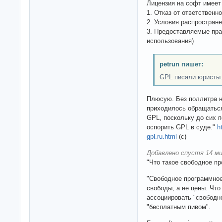
Лицензия на софт имеет
1. Отказ от ответственно
2. Условия распространен
3. Предоставляемые пра
использования)
petrun пишет:
GPL писали юристы.
Плюсую. Без поллитра н
приходилось обращаться
GPL, поскольку до сих 
оспорить GPL в суде."
h
gpl.ru.html
(с)
Добавлено спустя 14 ми
"Что такое свободное п
"Свободное программное
свободы, а не цены. Чт
ассоциировать "свободн
"бесплатным пивом".