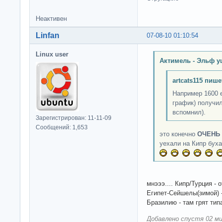
Неактивен
Linfan
07-08-10 01:10:54
Linux user
Актимель - Эльф у
artcats115 пише
Например 1600 
график) получил
вспомнил).
Зарегистрирован: 11-11-09
Сообщений: 1,653
это конечно
ОЧЕНЬ
уехали на Кипр бухат
мнэээ.... Кипр/Турция - о
Египет-Сейшелы(зимой) -
Бразилию - там грят тип
Добавлено спустя 02 ми