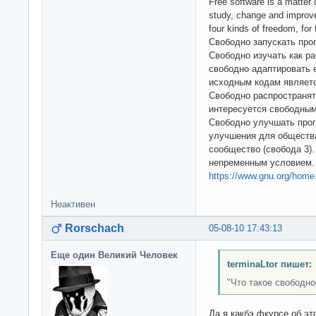
Free software is a matter o
study, change and improve 
four kinds of freedom, for 
Свободно запускать про
Свободно изучать как р
свободно адаптировать е
исходным кодам являет
Свободно распространять
интересуется свободным
Свободно улучшать про
улучшения для общества;
сообщество (свобода 3)
непременным условием.
https://www.gnu.org/home.
Неактивен
Rorschach
05-08-10 17:43:13
Еще один Великий Человек
terminaLtor пишет:
"Что такое свободн
Да я какбэ фкурсе об эт