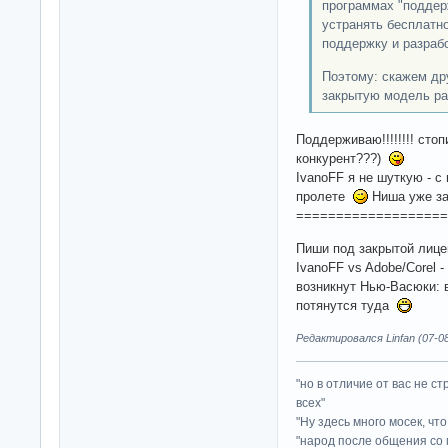
программах "поддер
устранять бесплатно
поддержку и разраб
Поэтому: скажем дру
закрытую модель ра
Поддерживаю!!!!!!!! сто
конкурент???)
IvanoFF я не шуткую - с
пролете
Ниша уже з
===================
Пиши под закрытой лицен
IvanoFF vs Adobe/Corel -
возникнут Нью-Васюки:
потянутся туда
Редактировался Linfan (07-08
"но в отличие от вас не с
всех"
"Ну здесь много мосек, чт
"народ после общения со 