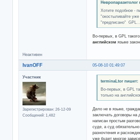
Невропаразитолог 
Хотите подобное - п
"окостыливайте уже 
"предписано" GPL..
Во-первых, в GPL такого
английском
языке закон
Неактивен
IvanOFF
05-08-10 01:49:07
Участник
terminaLtor пишет:
Во-первых, в GPL та
только на английско
Дело не в языке, гражд
Зарегистрирован: 26-12-09
заключать договоры на 
Сообщений: 1,482
написан простым разгово
суде, а суд обязательно
разночтения и расхожде
уже будет многое зависе