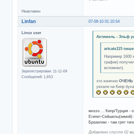
Неактивен
Linfan
07-08-10 01:10:54
Linux user
Актимель - Эльф у
artcats115 пише
Например 1600 
график) получил
вспомнил).
Зарегистрирован: 11-11-09
Сообщений: 1,653
это конечно
ОЧЕНЬ
уехали на Кипр бухат
мнэээ.... Кипр/Турция - о
Египет-Сейшелы(зимой) -
Бразилию - там грят тип
Добавлено спустя 02 ми