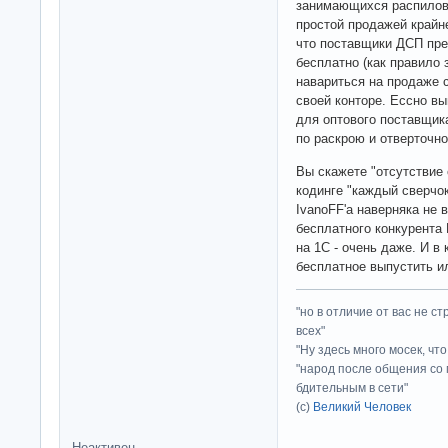
занимающихся распиловк
простой продажей крайн
что поставщики ДСП пре
бесплатно (как правило 
навариться на продаже 
своей конторе. Ессно в
для оптового поставщик
по раскрою и отверточно
Вы скажете "отсутствие 
кодинге "каждый сверчок
IvanoFF'а наверняка не 
бесплатного конкурента
на 1С - очень даже. И в
бесплатное выпустить и
"но в отличие от вас не с
всех"
"Ну здесь много мосек, чт
"народ после общения со 
бдительным в сети"
(с)
Великий Человек
Неактивен