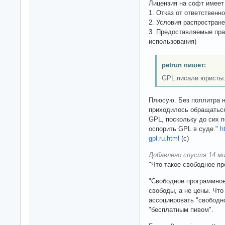
Лицензия на софт имеет
1. Отказ от ответственно
2. Условия распространен
3. Предоставляемые пра
использования)
petrun пишет:
GPL писали юристы.
Плюсую. Без поллитра н
приходилось обращаться
GPL, поскольку до сих 
оспорить GPL в суде."
h
gpl.ru.html
(с)
Добавлено спустя 14 ми
"Что такое свободное п
"Свободное программное
свободы, а не цены. Чт
ассоциировать "свободн
"бесплатным пивом".