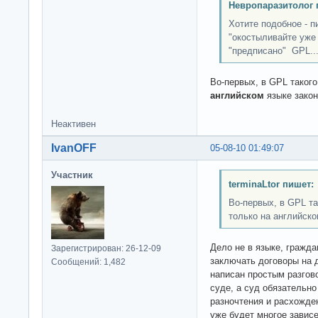
Невропаразитолог 
Хотите подобное - п
"окостыливайте уже 
"предписано" GPL..
Во-первых, в GPL такого
английском
языке закон
Неактивен
IvanOFF
05-08-10 01:49:07
Участник
terminaLtor пишет:
Во-первых, в GPL та
только на английско
Дело не в языке, гражд
Зарегистрирован: 26-12-09
заключать договоры на 
Сообщений: 1,482
написан простым разгово
суде, а суд обязательно
разночтения и расхожде
уже будет многое зависе