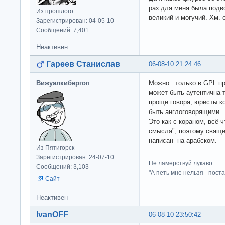
раз для меня была подв
Из прошлого
великий и могучий. Хм. 
Зарегистрирован: 04-05-10
Сообщений: 7,401
Неактивен
Гареев Станислав
06-08-10 21:24:46
Вижуалкибергоп
Можно.. только в GPL пр
может быть аутентична т
проще говоря, юристы к
быть англоговорящими.
Это как с кораном, всё 
смысла", поэтому свяще
написан на арабском.
Из Пятигорск
Зарегистрирован: 24-07-10
Не ламерствуй лукаво.
Сообщений: 3,103
"А петь мне нельзя - пост
Сайт
Неактивен
IvanOFF
06-08-10 23:50:42