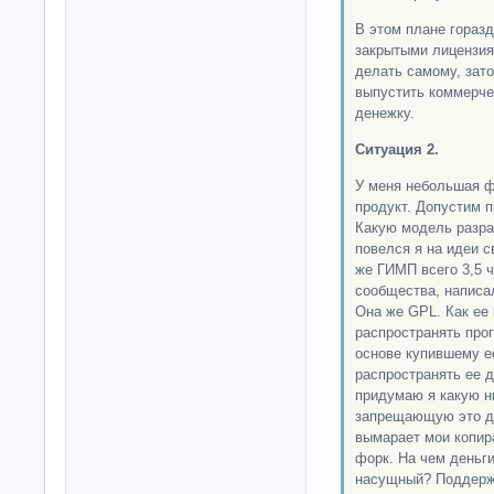
В этом плане гораз
закрытыми лицензия
делать самому, зато
выпустить коммерче
денежку.
Ситуация 2.
У меня небольшая ф
продукт. Допустим 
Какую модель разра
повелся я на идеи с
же ГИМП всего 3,5 ч
сообщества, написа
Она же GPL. Как ее
распространять про
основе купившему е
распространять ее 
придумаю я какую н
запрещающую это д
вымарает мои копир
форк. На чем деньги
насущный? Поддержк