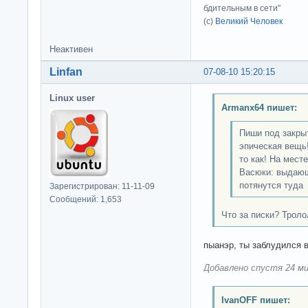
бдительным в сети"
(с)
Великий Человек
Неактивен
Linfan
07-08-10 15:20:15
Linux user
Armanx64 пишет:
Пиши под закрыт
эпическая вещь!
то как! На мест
Васюки: выдающ
потянутся туда
Зарегистрирован: 11-11-09
Сообщений: 1,653
Что за писки? Трол
пыанэр, ты заблудился в
Добавлено спустя 24 ми
IvanOFF пишет: