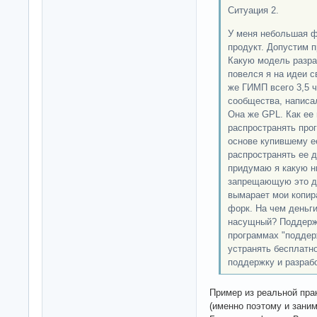
Ситуация 2.
У меня небольшая ф
продукт. Допустим 
Какую модель разра
повелся я на идеи с
же ГИМП всего 3,5 ч
сообщества, написа
Она же GPL. Как ее
распространять про
основе купившему е
распространять ее 
придумаю я какую н
запрещающую это д
вымарает мои копир
форк. На чем деньги
насущный? Поддержк
программах "поддер
устранять бесплатно
поддержку и разраб
Пример из реальной прак
(именно поэтому и зани