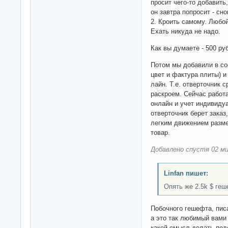
просит чего-то добавить
он завтра попросит - сно
2. Кроить самому. Любой
Ехать никуда не надо.
Как вы думаете - 500 ру
Потом мы добавили в со
цвет и фактура плиты) 
лайн. Т.е. отверточник с
раскроем. Сейчас работ
онлайн и учет индивиду
отверточник берет заказ
легким движением разме
товар.
Добавлено спустя 02 ми
Linfan пишет:
Опять же 2.5k $ геш
Побочного гешефта, пис
а это так любимый вами 
какой смысл делать по