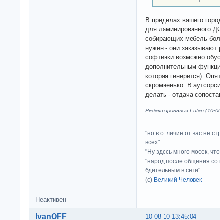
В пределах вашего горо
для ламинированного ДС
собирающих мебель боль
нужен - они заказывают
софтинки возможно обус
дополнительным функцио
которая генерится). Опят
скромненько. В аутсорс
делать - отдача сопост
Редактировался Linfan (10-08
"но в отличие от вас не с
всех"
"Ну здесь много мосек, чт
"народ после общения со 
бдительным в сети"
(с)
Великий Человек
Неактивен
IvanOFF
10-08-10 13:45:04