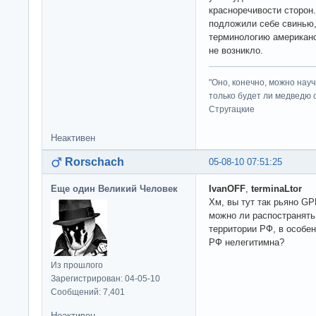
красноречивости сторон.
подложили себе свинью,
терминологию американс
не возникло.
"Оно, конечно, можно нау
только будет ли медведю от
Стругацкие
Неактивен
Rorschach
05-08-10 07:51:25
Еще один Великий Человек
IvanOFF
,
terminaLtor
Хм, вы тут так рьяно GP
можно ли распостранять
территории РФ, в особен
РФ нелегитимна?
Из прошлого
Зарегистрирован: 04-05-10
Сообщений: 7,401
Неактивен