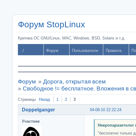
Форум StopLinux
Критика ОС GNU/Linux, MAC, Windows, BSD, Solaris и т.д.
../
Форум
Пользователи
Правила
По
Форум
»
Дорога, открытая всем
»
Свободное != бесплатное. Вложения в с
Страницы
Назад
1
2
3
Doppelganger
04-08-10 22:22:24
Участник
Невропаразитолог 
"бесплатно только 