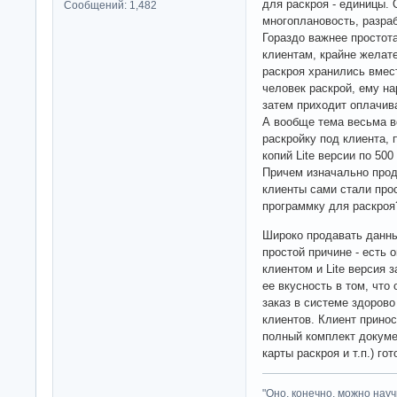
для раскроя - единицы. 
Сообщений: 1,482
многоплановость, разраб
Гораздо важнее простот
клиентам, крайне желате
раскроя хранились вмест
человек раскрой, ему на
затем приходит оплачива
А вообще тема весьма в
раскройку под клиента,
копий Lite версии по 500
Причем изначально прод
клиенты сами стали прос
программку для раскроя
Широко продавать данны
простой причине - есть 
клиентом и Lite версия з
ее вкусность в том, что
заказ в системе здорово
клиентов. Клиент прино
полный комплект докумен
карты раскроя и т.п.) гот
"Оно, конечно, можно нау