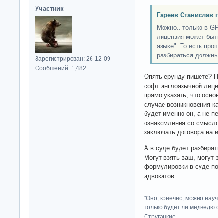
Участник
Гареев Станислав 
Можно.. только в GP
лицензия может быт
языке". То есть про
разбираться должны
Зарегистрирован: 26-12-09
Сообщений: 1,482
Опять ерунду пишете? П
софт англоязычной лице
прямо указать, что осно
случае возникновения к
будет именно он, а не п
ознакомления со смысло
заключать договора на 
А в суде будет разбират
Могут взять ваш, могут 
формулировки в суде по
адвокатов.
"Оно, конечно, можно нау
только будет ли медведю от
Стругацкие