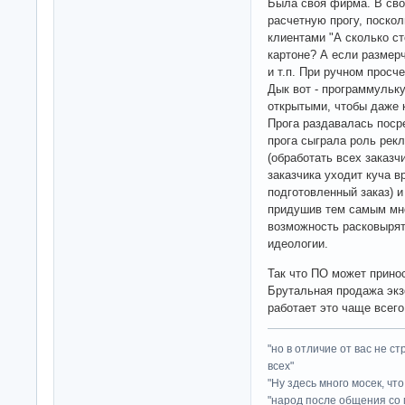
Была своя фирма. В сво
расчетную прогу, поско
клиентами "А сколько ст
картоне? А если размерч
и т.п. При ручном просч
Дык вот - программульку
открытыми, чтобы даже к
Прога раздавалась посре
прога сыграла роль рек
(обработать всех заказч
заказчика уходит куча в
подготовленный заказ) 
придушив тем самым мно
возможность расковырят
идеологии.
Так что ПО может прино
Брутальная продажа экз
работает это чаще всего
"но в отличие от вас не с
всех"
"Ну здесь много мосек, чт
"народ после общения со 