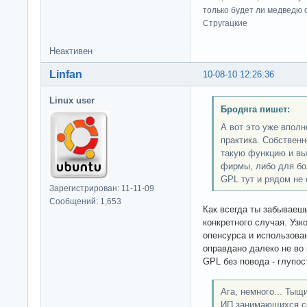
только будет ли медведю от
Стругацкие
Неактивен
Linfan
10-08-10 12:26:36
Linux user
Бродяга пишет:
А вот это уже впол
практика. Собственн
такую функцию и вы
фирмы, либо для бо
GPL тут и рядом не 
Зарегистрирован: 11-11-09
Сообщений: 1,653
Как всегда ты забывае
конкретного случая. Уз
опенсурса и использова
оправдано далеко не во
GPL без повода - глупос
Ага, немного... Тыщ
ИП занимающихся сб