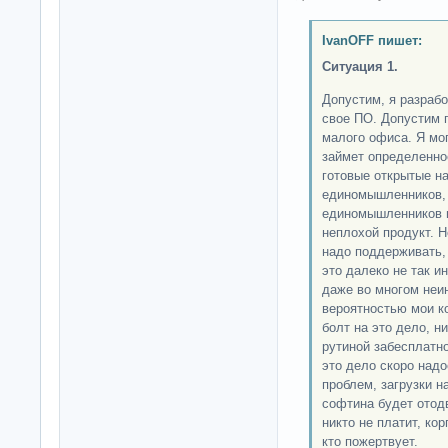
IvanOFF пишет:
Ситуация 1.
Допустим, я разрабо
свое ПО. Допустим 
малого офиса. Я мог
займет определенно
готовые открытые н
единомышленников, 
единомышленников и
неплохой продукт. Н
надо поддерживать,
это далеко не так ин
даже во многом неи
вероятностью мои к
болт на это дело, н
рутиной забесплатн
это дело скоро надо
проблем, загрузки н
софтина будет отодв
никто не платит, ко
кто пожертвует.