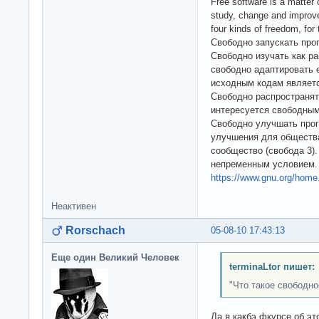
Free software is a matter o
study, change and improve 
four kinds of freedom, for 
Свободно запускать про
Свободно изучать как р
свободно адаптировать е
исходным кодам являет
Свободно распространять
интересуется свободным
Свободно улучшать про
улучшения для общества;
сообщество (свобода 3)
непременным условием.
https://www.gnu.org/home.
Неактивен
Rorschach
05-08-10 17:43:13
Еще один Великий Человек
terminaLtor пишет:
"Что такое свободн
Да я какбэ фкурсе об эт