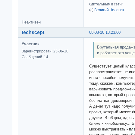
бдительным в сети"
(с)
Великий Человек
Неактивен
techscept
08-08-10 18:23:00
Участник
Брутальная продажа
Зарегистрирован: 25-06-10
и работает это чаще
Сообщений: 14
Существует целый класс
распространяется не ина
иных способов получить 
тому, скажем, компьютер
варьировать предложения
комплект, который прора
бесплатная демоверсия с
А денег тут надо получ
проект, который может б
другим. В общем, здесь 
ближе к кинобизнесу... 
можно выстраивать - пл
предметы и тому подобн