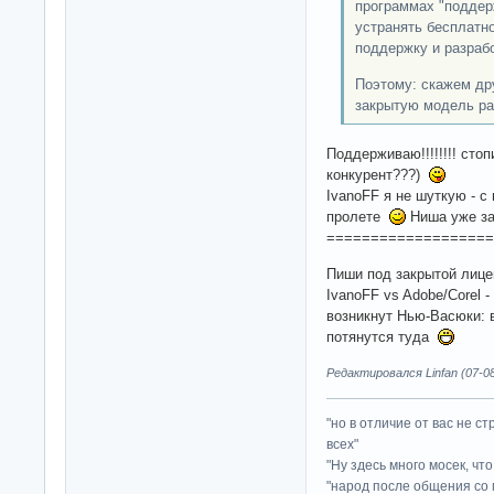
программах "поддер
устранять бесплатно
поддержку и разраб
Поэтому: скажем дру
закрытую модель ра
Поддерживаю!!!!!!!! сто
конкурент???)
IvanoFF я не шуткую - с
пролете
Ниша уже з
===================
Пиши под закрытой лицен
IvanoFF vs Adobe/Corel -
возникнут Нью-Васюки:
потянутся туда
Редактировался Linfan (07-08
"но в отличие от вас не с
всех"
"Ну здесь много мосек, чт
"народ после общения со 