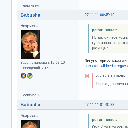
Неактивен
Babusha
27-11-11 00:45:15
Нехристь
petrun пишет:
Ну да, они все комп
куча явовских языко
разница?
Линупс-тормоз такой лин
Зарегистрирован: 12-03-10
https://ru.wikipedia.org
Сообщений: 2,160
27-11-11 10:04:46
Переход на лично
Неактивен
Babusha
27-11-11 01:40:33
Нехристь
petrun пишет:
Омг. И то и то асм 