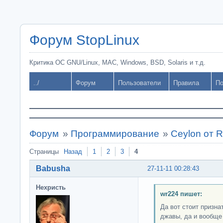
Форум StopLinux
Критика ОС GNU/Linux, MAC, Windows, BSD, Solaris и т.д.
../
Форум
Пользователи
Правила
По
Форум
»
Программирование
»
Ceylon от 
Страницы
Назад
1
2
3
4
Babusha
27-11-11 00:28:43
Нехристь
wr224 пишет:
Да вот стоит призна
джавы, да и вообще