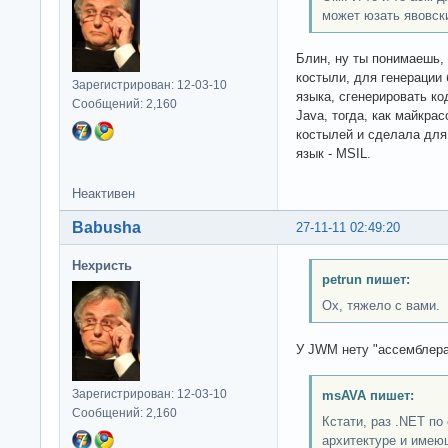
может юзать явовски
Блин, ну ты понимаешь,
костыли, для генерации 
Зарегистрирован: 12-03-10
языка, сгенерировать ко
Сообщений: 2,160
Java, тогда, как майкра
костылей и сделала для
язык - MSIL.
Неактивен
Babusha
27-11-11 02:49:20
Нехристь
petrun пишет:
Ох, тяжело с вами.
У JWM нету "ассемблера
Зарегистрирован: 12-03-10
msAVA пишет:
Сообщений: 2,160
Кстати, раз .NET по 
архитектуре и имею