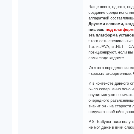
Чаще всего, однако, по
создание среды исполне
аппаратной составляюще
Другими словами, когд
пишешь
под платформ
эта платформа устано
этого есть специальные 
Т.е. и JAVA, и .NET -
позиционируют, если вы
сами сюда кидаете.
Из этого определения сл
- кроссплатформенные, C
И в контексте данного с
было совершенно ясно из
научиться уже понимать
очередного разъясняюще
значит он - на старости
получает своё обещанно
P.S. Бабуша тоже получа
не мог даже в вики слаз