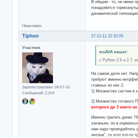
В общем - то, не имею 
понадобится тормознутый
динамической типизацие
Неактивен
Tiphon
27-11-11 22:15:05
Участник
msAVA пишет:
с Python 2.6 и 2.7, 
На самом деле нет. Нап
требуют именно интрфейс
главных из них 2:
Зарегистрирован: 08-07-10
1) Множество систем в к
Сообщений: 2,354
2) Множество готового П
которого до 3 никто не
Именно тратить денег. П
хаханьки, но в нормальн
нам надо проапдейтить 
питона", то этот кто-то 