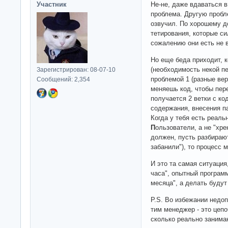
Участник
Не-не, даже вдаваться в 
проблема. Другую проб
озвучил. По хорошему д
тетирования, которые си
сожалению они есть не в
Но еще беда приходит, к
(необходимость некой п
Зарегистрирован: 08-07-10
проблемой 1 (разные вер
Сообщений: 2,354
меняешь код, чтобы пере
получается 2 ветки с ко
содержания, внесения па
Когда у тебя есть реаль
П
ользователи, а не "хре
должен, пусть разбирают
забанили"), то процесс 
И это та самая ситуация
часа", опытный программ
месяца", а делать будут
P.S. Во избежании недо
тим менеджер - это цеп
сколько реально занима