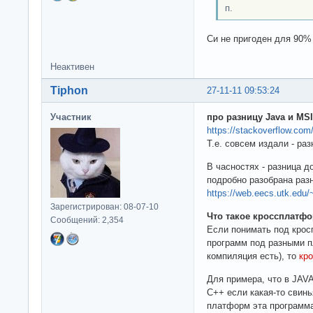
п.
Си не пригоден для 90%
Неактивен
Tiphon
27-11-11 09:53:24
Участник
про разницу Java и MS
https://stackoverflow.co
Т.е. совсем издали - раз
В часностях - разница д
подробно разобрана раз
https://web.eecs.utk.edu/
Зарегистрирован: 08-07-10
Что такое кроссплатф
Сообщений: 2,354
Если понимать под кро
программ под разными п
компиляция есть), то
кр
Для примера, что в JAVA,
C++ если какая-то свинь
платформ эта программа