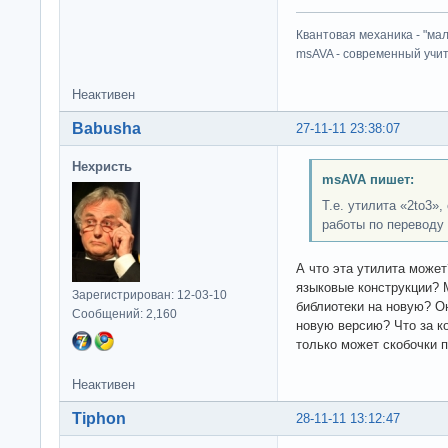
Квантовая механика - "ма
msAVA - современный учит
Неактивен
Babusha
27-11-11 23:38:07
Нехристь
msAVA пишет:
Т.е. утилита «2to3»
работы по переводу 
А что эта утилита може
языковые конструкции? 
Зарегистрирован: 12-03-10
библиотеки на новую? О
Сообщений: 2,160
новую версию? Что за к
только может скобочки по
Неактивен
Tiphon
28-11-11 13:12:47