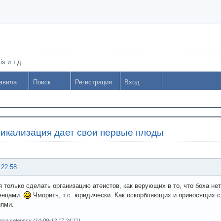
s и т.д.
авила
Поиск
Регистрация
Вход
рикализация дает свои первые плоды
:22:58
я только сделать организацию атеистов, как верующих в то, что боха не
тенцами
Чморить, т.с. юридически. Как оскорбляющих и приносящих 
ями.
ся selenscy (14-09-12 17:24:11)