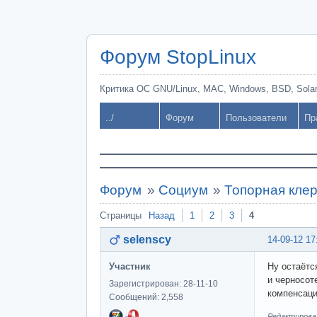
Форум StopLinux
Критика ОС GNU/Linux, MAC, Windows, BSD, Solari
../
Форум
Пользователи
Пр
Форум
»
Социум
»
Топорная кле
Страницы
Назад
1
2
3
4
selenscy
14-09-12 17
Участник
Ну остаётс
и черносо
Зарегистрирован: 28-11-10
компенсаци
Сообщений: 2,558
Редактировал