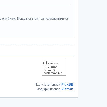
 они (глюки!!!)ещё и становятся нормальными (c)
Visitors
Total: 8 071
Today: 22
Yesterday: 137
FluxBB
Под управлением
Visman
Модифицировал