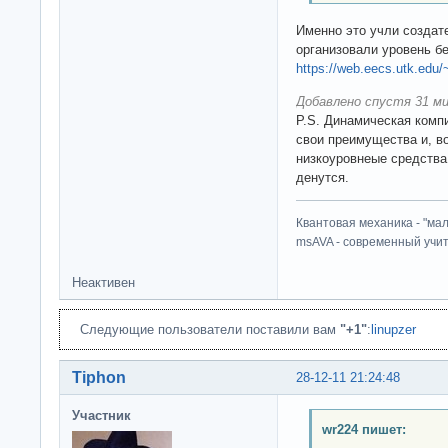
Именно это учли создат
организовали уровень бе
https://web.eecs.utk.edu/
Добавлено спустя 31 ми
P.S. Динамическая комп
свои преимущества и, в
низкоуровнеые средства 
денутся.
Квантовая механика - "ма
msAVA - современный учит
Неактивен
Следующие пользователи поставили вам
"+1"
:
linupzer
Tiphon
28-12-11 21:24:48
Участник
wr224 пишет: