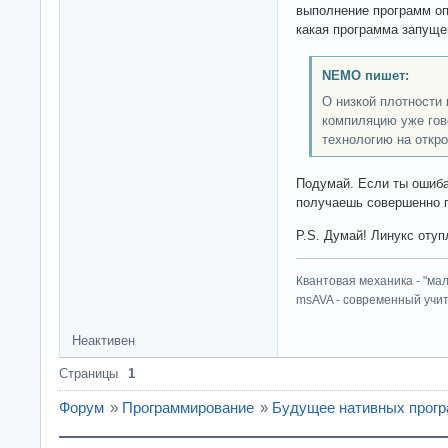
выполнение программ оп
какая программа запуще
NEMO пишет:
О низкой плотности 
компиляцию уже гов
технологию на откр
Подумай. Если ты ошиб
получаешь совершенно 
P.S. Думай! Линукс отуп
Квантовая механика - "ма
msAVA - современный учит
Неактивен
Страницы
1
Форум
»
Программирование
»
Будущее нативных прогр