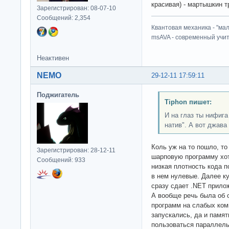
красивая) - мартышкин т
Зарегистрирован: 08-07-10
Сообщений: 2,354
Квантовая механика - "ма
msAVA - современный учит
Неактивен
NEMO
29-12-11 17:59:11
Поджигатель
Tiphon пишет:
И на глаз ты нифига 
натив". А вот джава 
Коль уж на то пошло, то
Зарегистрирован: 28-12-11
шарповую программу хот
Сообщений: 933
низкая плотность кода 
в нем нулевые. Далее к
сразу сдает .NET прило
А вообще речь была об 
программ на слабых ком
запускались, да и памят
пользоваться параллель