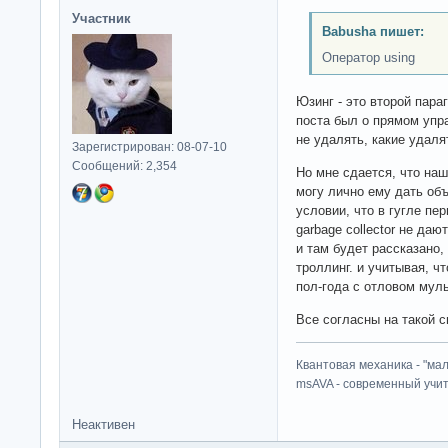
Участник
Babusha пишет:
Оператор using
Юзинг - это второй пара
поста был о прямом упр
не удалять, какие удаля
Зарегистрирован: 08-07-10
Сообщений: 2,354
Но мне сдается, что наш
могу лично ему дать объ
условии, что в гугле пе
garbage collector не даю
и там будет рассказано,
троллинг. и учитывая, чт
пол-года с отловом муль
Все согласны на такой с
Квантовая механика - "ма
msAVA - современный учит
Неактивен