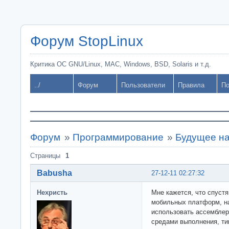
Форум StopLinux
Критика ОС GNU/Linux, MAC, Windows, BSD, Solaris и т.д.
../
Форум
Пользователи
Правила
По
Форум
»
Программирование
»
Будущее на
Страницы
1
Babusha
27-12-11 02:27:32
Нехристь
Мне кажется, что спуст
мобильных платформ, на
использовать ассемблер
средами выполнения, ти