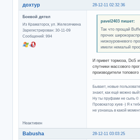
дохтур
28-12-11 02:32:36
Боевой дятел
pavel2403 пишет:
Из Краматорск, ул. Железячкина
Так что прощай Buffe
Зарегистрирован: 30-11-09
прочих широкораспр
Сообщений: 994
низкоуровневого пр
имели немалый про
И привет тормоза, DoS 
спутники массового про
производители топового
Бывает, новые пользовате
знают, как ещё можно выйт
Ну ты пруфами не сыпь ©
Провокатор хуев -) Я к те
не узнаешь в какой момент
Неактивен
Babusha
28-12-11 03:03:25