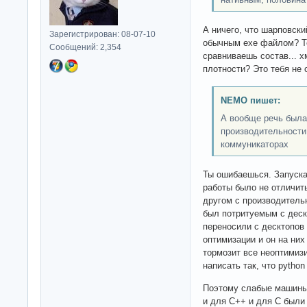
А ничего, что шарповски
Зарегистрирован: 08-07-10
обычным exe файлом? Те
Сообщений: 2,354
сравниваешь состав... х
плотности? Это тебя не 
NEMO пишет:
А вообще речь была
производительности
коммуникаторах
Ты ошибаешься. Запуска
работы было не отличит
другом с производитель
был потритуемым с дескт
переносили с десктопов
оптимизации и он на ни
тормозит все неоптимиз
написать так, что python
Поэтому слабые машины 
и для C++ и для C был