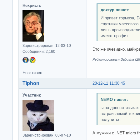
Нехристь
дохтур пишет:
И привет тормоза, 
спутники массового 
лишь производители
имеют профит
Зарегистрирован: 12-03-10
Это же очевидно, майк
Сообщений: 2,160
Редактировался Babusha (28-
Неактивен
Tiphon
28-12-11 11:38:45
Участник
NEMO пишет:
ы на данных языках
встраиваемой техни
получится.
А мужики с .NET micro fr
Зарегистрирован: 08-07-10