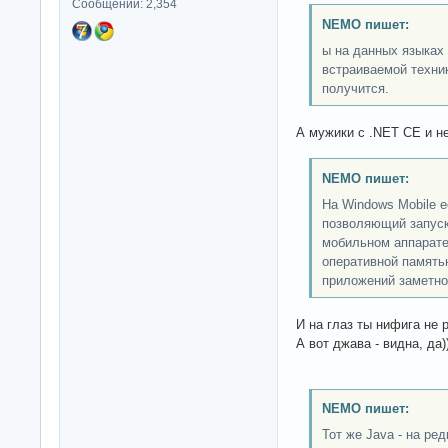
Сообщений: 2,354
NEMO пишет:
ы на данных языках
встраиваемой техни
получится.
А мужики с .NET CE и не
NEMO пишет:
На Windows Mobile е
позволяющий запуск
мобильном аппарате
оперативной память
приложений заметно 
И на глаз ты нифига не р
А вот джава - видна, да))
NEMO пишет:
Тот же Java - на ре