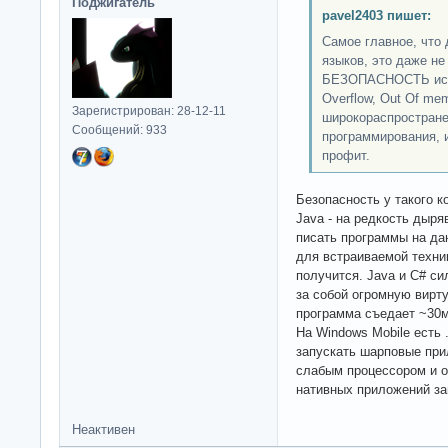
Поджигатель
pavel2403 пишет:
Самое главное, что
языков, это даже не
БЕЗОПАСНОСТЬ испол
Overflow, Out Of mem
Зарегистрирован: 28-12-11
широкораспростране
Сообщений: 933
программирования, 
профит.
Безопасность у такого к
Java - на редкость дыря
писать программы на да
для встраиваемой техни
получится. Java и C# си
за собой огромную вирт
программа съедает ~30м
На Windows Mobile есть
запускать шарповые при
слабым процессором и 
нативных приложений за
Неактивен