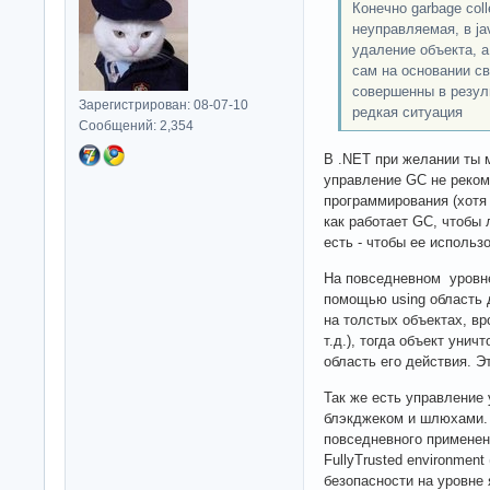
Конечно garbage col
неуправляемая, в j
удаление объекта, а
сам на основании св
совершенны в резуль
Зарегистрирован: 08-07-10
редкая ситуация
Сообщений: 2,354
В .NET при желании ты 
управление GC не реком
программирования (хотя 
как работает GC, чтобы 
есть - чтобы ее использ
На повседневном уровне
помощью using область 
на толстых объектах, вр
т.д.), тогда объект унич
область его действия. Э
Так же есть управление 
блэкджеком и шлюхами. 
повседневного применен
FullyTrusted environment
безопасности на уровне 