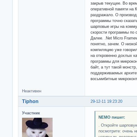
закрыв текущее. Во врем
оперативной памяти на 
раздражало. О производ
программы точно сказать
шарповые игры на коммун
скорости программы по с
Далее. .Net Micro Framew
понятно, зачем. О низко
компиляцию уже говорил
на откровенно дохлых к
программы для микрокон
байт, а тут такой монст
поддерживаемых архитек
восьмибитные микроконт
Неактивен
Tiphon
29-12-11 19:23:20
Участник
NEMO пишет:
. Откройте шарповую
посмотрите: очень н
нативным, половина