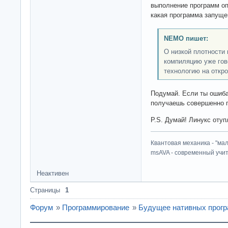
выполнение программ оп
какая программа запуще
NEMO пишет:
О низкой плотности 
компиляцию уже гов
технологию на откр
Подумай. Если ты ошиб
получаешь совершенно 
P.S. Думай! Линукс отуп
Квантовая механика - "ма
msAVA - современный учит
Неактивен
Страницы
1
Форум
»
Программирование
»
Будущее нативных прогр