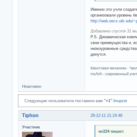
Именно это учли создат
организовали уровень бе
http://web.eecs.utk.edu/~
Добавлено спустя 31 ми
P.S. Динамическая комп
свои преимущества и, в
низкоуровнеые средства 
денутся.
Квантовая механика - "ма
msAVA - современный учит
Неактивен
Следующие пользователи поставили вам
"+1"
:
linupzer
Tiphon
28-12-11 21:24:48
Участник
wr224 пишет: