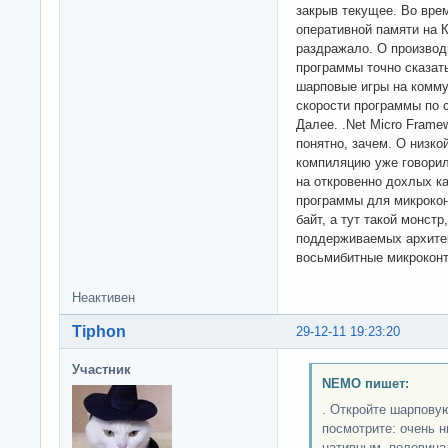
закрыв текущее. Во врем
оперативной памяти на 
раздражало. О производ
программы точно сказать
шарповые игры на коммун
скорости программы по с
Далее. .Net Micro Framew
понятно, зачем. О низко
компиляцию уже говорил
на откровенно дохлых к
программы для микрокон
байт, а тут такой монст
поддерживаемых архитек
восьмибитные микроконт
Неактивен
Tiphon
29-12-11 19:23:20
Участник
NEMO пишет:
. Откройте шарповую
посмотрите: очень н
нативным, половина