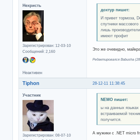
Нехристь
дохтур пишет:
И привет тормоза, 
спутники массового 
лишь производители
имеют профит
Зарегистрирован: 12-03-10
Это же очевидно, майк
Сообщений: 2,160
Редактировался Babusha (28-
Неактивен
Tiphon
28-12-11 11:38:45
Участник
NEMO пишет:
ы на данных языках
встраиваемой техни
получится.
А мужики с .NET micro fr
Зарегистрирован: 08-07-10