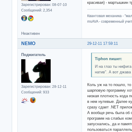
красивая) - мартышкин т
Зарегистрирован: 08-07-10
Сообщений: 2,354
Квантовая механика - "ма
msAVA - современный учит
Неактивен
NEMO
29-12-11 17:59:11
Поджигатель
Tiphon пишет:
И на глаз ты нифига 
натив". А вот джава 
Коль уж на то пошло, то
Зарегистрирован: 28-12-11
шарповую программу хот
Сообщений: 933
низкая плотность кода 
в нем нулевые. Далее к
сразу сдает .NET прило
А вообще речь была об 
программ на слабых ком
запускались, да и памят
пользоваться параллель