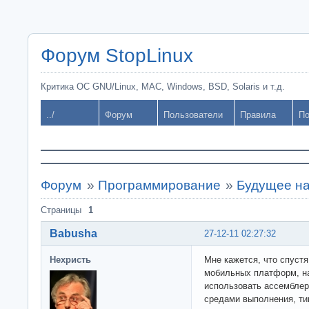
Форум StopLinux
Критика ОС GNU/Linux, MAC, Windows, BSD, Solaris и т.д.
../
Форум
Пользователи
Правила
По
Форум
»
Программирование
»
Будущее на
Страницы
1
Babusha
27-12-11 02:27:32
Нехристь
Мне кажется, что спуст
мобильных платформ, на
использовать ассемблер
средами выполнения, ти