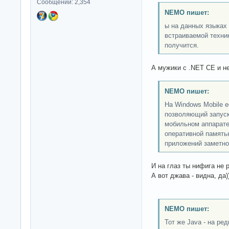
Сообщений: 2,354
NEMO пишет:
ы на данных языках
встраиваемой техни
получится.
А мужики с .NET CE и не
NEMO пишет:
На Windows Mobile е
позволяющий запуск
мобильном аппарате
оперативной память
приложений заметно 
И на глаз ты нифига не р
А вот джава - видна, да))
NEMO пишет:
Тот же Java - на ре