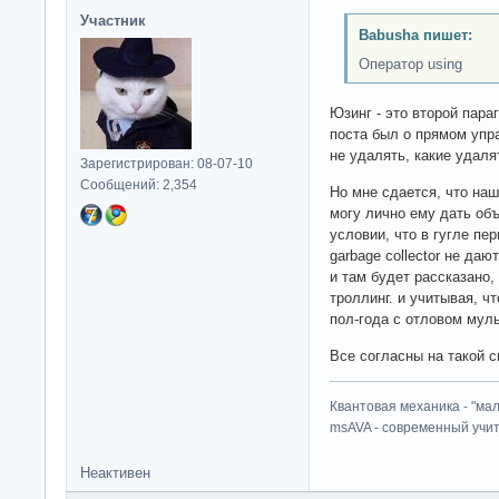
Участник
Babusha пишет:
Оператор using
Юзинг - это второй пара
поста был о прямом упр
не удалять, какие удаля
Зарегистрирован: 08-07-10
Сообщений: 2,354
Но мне сдается, что наш
могу лично ему дать объ
условии, что в гугле пе
garbage collector не даю
и там будет рассказано,
троллинг. и учитывая, чт
пол-года с отловом муль
Все согласны на такой с
Квантовая механика - "ма
msAVA - современный учит
Неактивен