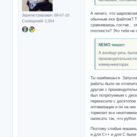
А ничего, что шарповски
Зарегистрирован: 08-07-10
обычным exe файлом? Те
Сообщений: 2,354
сравниваешь состав... х
плотности? Это тебя не 
NEMO пишет:
А вообще речь была
производительности
коммуникаторах
Ты ошибаешься. Запуска
работы было не отличит
другом с производитель
был потритуемым с дескт
переносили с десктопов
оптимизации и он на ни
тормозит все неоптимиз
написать так, что python
Поэтому слабые машины 
и для C++ и для C был