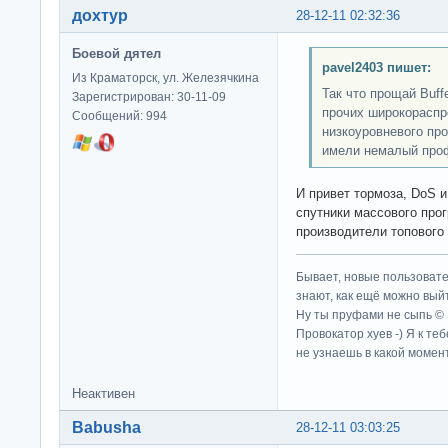
дохтур
28-12-11 02:32:36
Боевой дятел
pavel2403 пишет:
Из Краматорск, ул. Железячкина
Так что прощай Buffe
Зарегистрирован: 30-11-09
прочих широкораспр
Сообщений: 994
низкоуровневого пр
имели немалый про
И привет тормоза, DoS 
спутники массового про
производители топового
Бывает, новые пользовате
знают, как ещё можно выйт
Ну ты пруфами не сыпь ©
Провокатор хуев -) Я к те
не узнаешь в какой момент
Неактивен
Babusha
28-12-11 03:03:25