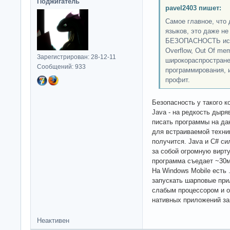
Поджигатель
pavel2403 пишет:
Самое главное, что
языков, это даже не
БЕЗОПАСНОСТЬ испол
Overflow, Out Of mem
Зарегистрирован: 28-12-11
широкораспростране
Сообщений: 933
программирования, 
профит.
Безопасность у такого к
Java - на редкость дыря
писать программы на да
для встраиваемой техни
получится. Java и C# си
за собой огромную вирт
программа съедает ~30м
На Windows Mobile есть
запускать шарповые при
слабым процессором и 
нативных приложений за
Неактивен