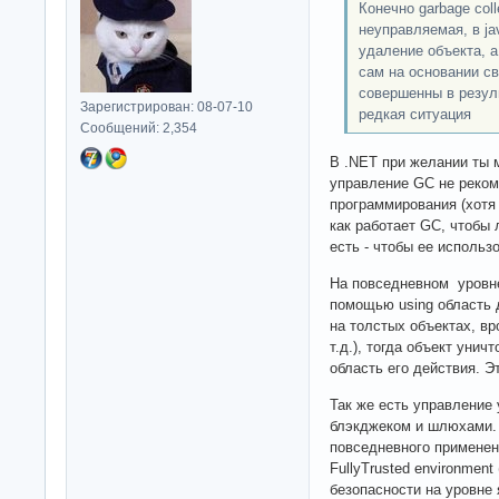
Конечно garbage col
неуправляемая, в j
удаление объекта, а
сам на основании св
совершенны в резуль
Зарегистрирован: 08-07-10
редкая ситуация
Сообщений: 2,354
В .NET при желании ты 
управление GC не реком
программирования (хотя 
как работает GC, чтобы 
есть - чтобы ее использ
На повседневном уровне
помощью using область 
на толстых объектах, вр
т.д.), тогда объект унич
область его действия. Э
Так же есть управление 
блэкджеком и шлюхами. 
повседневного применен
FullyTrusted environment
безопасности на уровне 