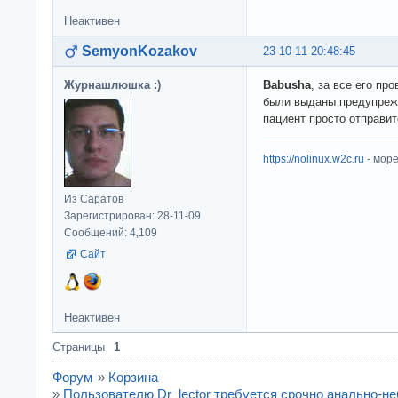
Неактивен
SemyonKozakov
23-10-11 20:48:45
Журнашлюшка :)
Babusha
, за все его п
были выданы предупреж
пациент просто отправи
https://nolinux.w2c.ru
- мор
Из Саратов
Зарегистрирован: 28-11-09
Сообщений: 4,109
Сайт
Неактивен
Страницы
1
Форум
»
Корзина
»
Пользователю Dr_lector требуется срочно анально-н