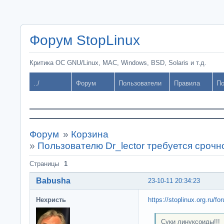
Форум StopLinux
Критика ОС GNU/Linux, MAC, Windows, BSD, Solaris и т.д.
../
Форум
Пользователи
Правила
По
Форум
»
Корзина
»
Пользователю Dr_lector требуется сроч
Страницы
1
Babusha
23-10-11 20:34:23
Нехристь
https://stoplinux.org.ru/f
Суки линуксоиды!!!