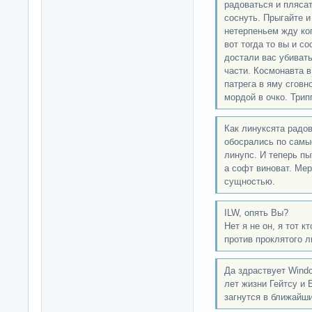
радоваться и плясат
соснуть. Прыгайте и
нетерпеньем жду ко
вот тогда то вы и с
достали вас убивать
части. Космонавта в
патрега в яму сгов
мордой в очко. Триппер
Как линуксята радов
обосрались по самы
линупс. И теперь пы
а софт виноват. Ме
сущностью.
ILW, опять Вы?
Нет я не он, я тот 
против проклятого л
Да здраствует Windo
лет жизни Гейтсу и
загнутся в ближайши