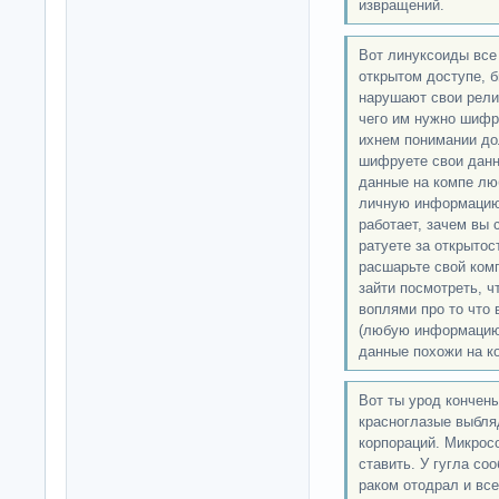
извращений.
Вот линуксоиды все
открытом доступе, б
нарушают свои рели
чего им нужно шиф
ихнем понимании до
шифруете свои данн
данные на компе люб
личную информацию)
работает, зачем вы
ратуете за открытос
расшарьте свой комп
зайти посмотреть, чт
воплями про то что 
(любую информацию)
данные похожи на к
Вот ты урод кончены
красноглазые выбляд
корпораций. Микрос
ставить. У гугла со
раком отодрал и все