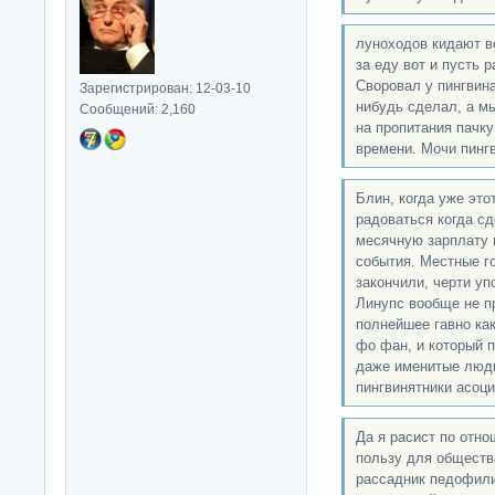
луноходов кидают в
за еду вот и пусть р
Своровал у пингвина
Зарегистрирован: 12-03-10
нибудь сделал, а мы
Сообщений: 2,160
на пропитания пачк
времени. Мочи пинг
Блин, когда уже это
радоваться когда сд
месячную зарплату 
события. Местные г
закончили, черти уп
Линупс вообще не пр
полнейшее гавно как
фо фан, и который п
даже именитые люди
пингвинятники асоц
Да я расист по отн
пользу для обществ
рассадник педофили