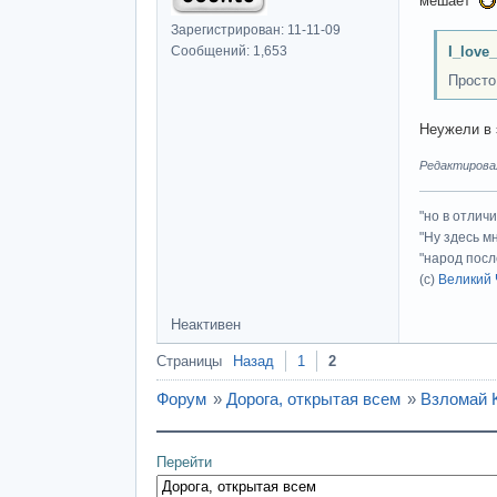
мешает
Зарегистрирован: 11-11-09
Сообщений: 1,653
I_love
Просто
Неужели в 
Редактировалс
"но в отлич
"Ну здесь м
"народ посл
(с)
Великий 
Неактивен
Страницы
Назад
1
2
Форум
»
Дорога, открытая всем
»
Взломай K
Перейти