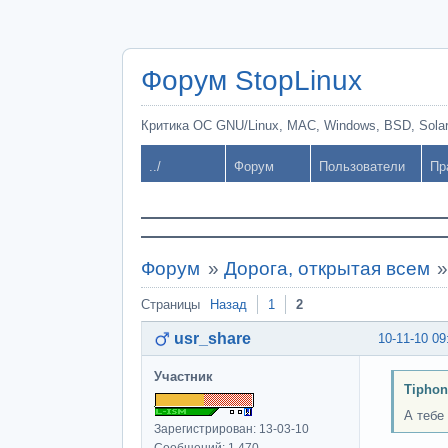
Форум StopLinux
Критика ОС GNU/Linux, MAC, Windows, BSD, Solari
../
Форум
Пользователи
Пр
Форум
»
Дорога, открытая всем
Страницы
Назад
1
2
usr_share
10-11-10 09
Участник
Tiphon
А тебе
Зарегистрирован: 13-03-10
Сообщений: 1,470