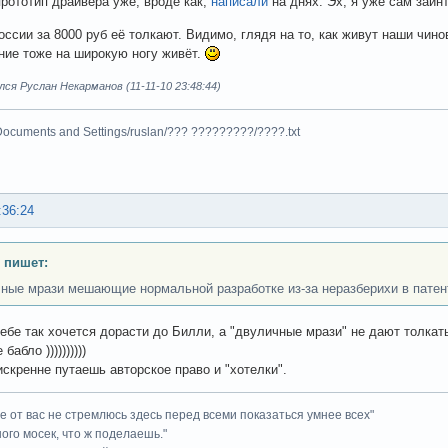
рототип драйвера уже, вроде как,
написали
на днях. Эх, я уже сам заин
России за 8000 руб её толкают. Видимо, глядя на то, как живут наши чин
ние тоже на широкую ногу живёт.
ся Руслан Некарманов (11-11-10 23:48:44)
Documents and Settings/ruslan/??? ?????????/????.txt
:36:24
 пишет:
ные мрази мешающие нормальной разработке из-за неразберихи в патен
тебе так хочется дорасти до Билли, а "двуличные мрази" не дают толкат
абло ))))))))))
 искренне путаешь авторское право и "хотелки".
ие от вас не стремлюсь здесь перед всеми показаться умнее всех"
ного мосек, что ж поделаешь."