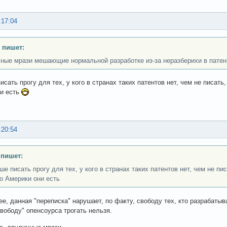
:17:04
 пишет:
ные мрази мешающие нормальной разработке из-за неразберихи в патен
сать прогу для тех, у кого в странах таких патентов нет, чем не писать,
и есть
:20:54
 пишет:
е писать прогу для тех, у кого в странах таких патентов нет, чем не пис
то Америки они есть
ее, данная "переписка" нарушает, по факту, свободу тех, кто разрабатыв
свободу" опенсоурса трогать нельзя.