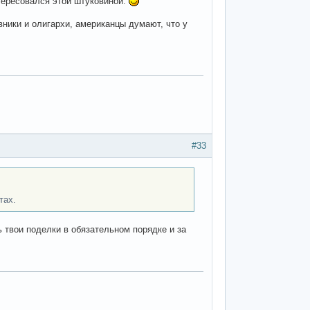
тересовался этой штуковиной.
овники и олигархи, американцы думают, что у
#33
тах.
ь твои поделки в обязательном порядке и за