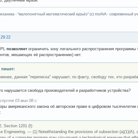
ю, двуличные мрази.
еханика - "малопонятный математический курьёз" (
с
) msAVA - современный уч
:29:22
GPL
позволяет
ограничить зону легального распространения программы т
ентов, мешающих её распространению) нет.
 пишет:
 менее, данная "переписка" нарушает, по факту, свободу тех, кто разраб
то нарушается свобода производителей и разработчиков устройства?
спустя 03 мин 08 с:
торы американского закона об авторском праве в цифровом тысячелетии
:
, Section 1201 (f):
e Engineering. — (1) Notwithstanding the provisions of subsection (a)(1)(A), a
opy of a computer program may circumvent a technological measure that effect