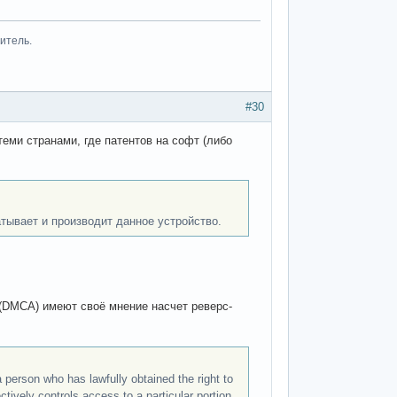
итель.
#30
еми странами, где патентов на софт (либо
атывает и производит данное устройство.
 (DMCA) имеют своё мнение насчет реверс-
 person who has lawfully obtained the right to
ively controls access to a particular portion