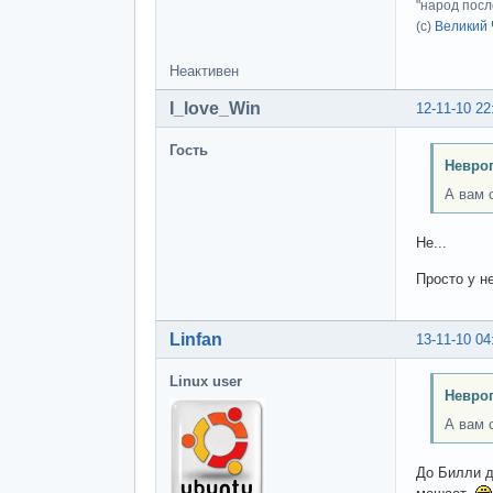
"народ посл
(с)
Великий 
Неактивен
I_love_Win
12-11-10 22
Гость
Невроп
А вам 
Не...
Просто у н
Linfan
13-11-10 04
Linux user
Невроп
А вам 
До Билли д