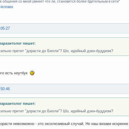
е общения со мной умнеет что ли, становится более бдительным в сети"
Человек
:05:27
аразитолог пишет:
сильно претит "дорасти до Билли"? Шо, идейный дзен-буддизм?
его есть ноутбук
:50:46
аразитолог пишет:
сильно претит "дорасти до Билли"? Шо, идейный дзен-буддизм?
орасти невозможно - это эксклюзивный случай. Но наш визави искренне д