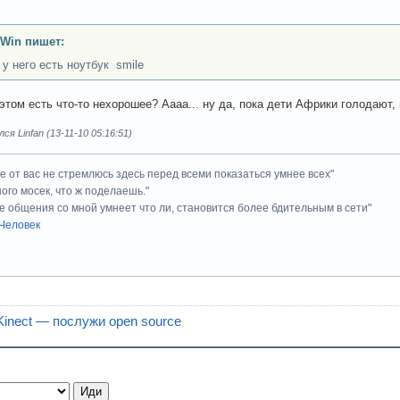
_Win пишет:
 у него есть ноутбук smile
этом есть что-то нехорошее? Аааа... ну да, пока дети Африки голодают
я Linfan (13-11-10 05:16:51)
ие от вас не стремлюсь здесь перед всеми показаться умнее всех"
ного мосек, что ж поделаешь."
е общения со мной умнеет что ли, становится более бдительным в сети"
Человек
inect — послужи open source