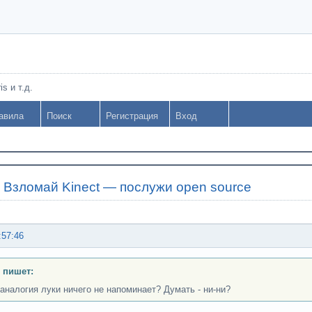
s и т.д.
авила
Поиск
Регистрация
Вход
»
Взломай Kinect — послужи open source
:57:46
 пишет:
 аналогия луки ничего не напоминает? Думать - ни-ни?