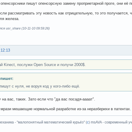
 опенсорсники пишут опенсорсную замену проприетарной проге, они её пи
если рассматривать эту новость как отрицательную, то это получается,
ля железа.
ся usr_share (10-11-10 09:59:26)
:12:13
й Kinect, послужи Open Source и получи 2000$.
 пишет:
пишут с нуля, не воруя код у кого-либо ещё.
 на вас, таких. Зато если что "да вас посадя-аааат".
мрази мешающие нормальной разработке из-за неразберихи в патентах.
еханика - "малопонятный математический курьёз" (
с
) msAVA - современный уч