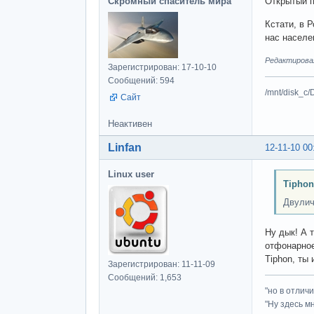
Скромный спаситель мира
Открытый п
Кстати, в 
нас населе
Редактировал
Зарегистрирован: 17-10-10
Сообщений: 594
/mnt/disk_c/
Сайт
Неактивен
Linfan
12-11-10 00
Linux user
Tiphon
Двулич
Ну дык! А 
отфонарное б
Tiphon, ты
Зарегистрирован: 11-11-09
Сообщений: 1,653
"но в отлич
"Ну здесь м