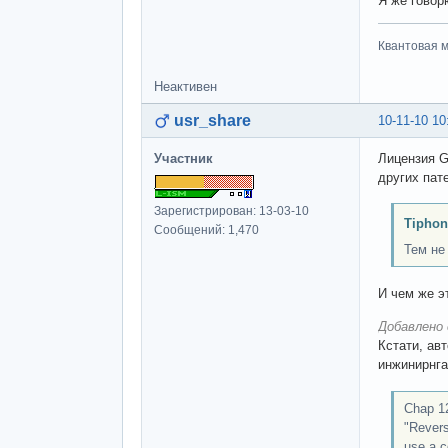
Я же говор
Квантовая м
Неактивен
usr_share
10-11-10 10
Участник
Лицензия 
других пат
Зарегистрирован: 13-03-10
Tiphon
Сообщений: 1,470
Тем не
И чем же э
Добавлено 
Кстати, ав
инжинирнга
Chap 12
"Revers
use a c