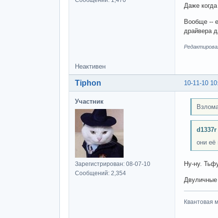
Даже когда
Вообще -- 
драйвера д
Редактировал
Неактивен
Tiphon
10-11-10 10
Участник
Взлома
d1337r
они её 
Ну-ну. Тьфу
Зарегистрирован: 08-07-10
Сообщений: 2,354
Двуличные 
Квантовая м