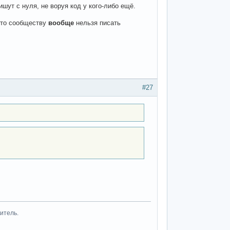
шут с нуля, не воруя код у кого-либо ещё.
 что сообществу
вообще
нельзя писать
#27
итель.