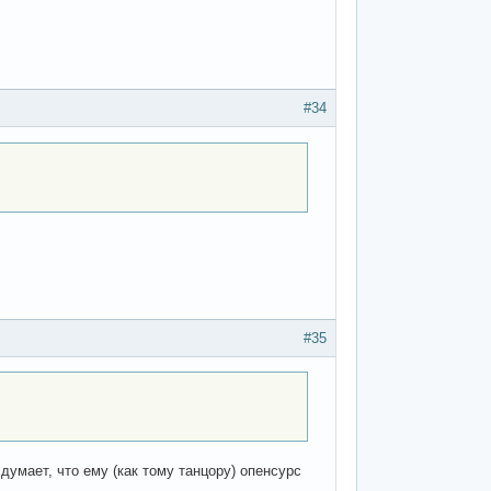
#34
#35
умает, что ему (как тому танцору) опенсурс