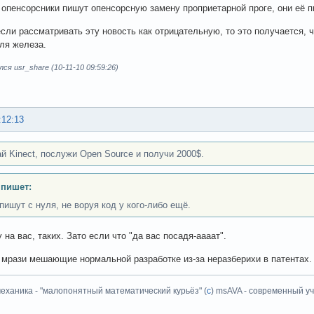
 опенсорсники пишут опенсорсную замену проприетарной проге, они её пи
если рассматривать эту новость как отрицательную, то это получается,
ля железа.
ся usr_share (10-11-10 09:59:26)
:12:13
й Kinect, послужи Open Source и получи 2000$.
 пишет:
пишут с нуля, не воруя код у кого-либо ещё.
 на вас, таких. Зато если что "да вас посадя-аааат".
мрази мешающие нормальной разработке из-за неразберихи в патентах.
еханика - "малопонятный математический курьёз" (
с
) msAVA - современный уч