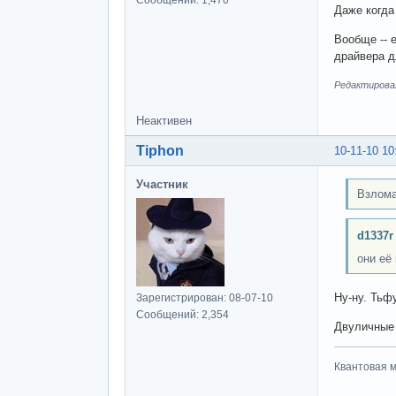
Даже когда
Вообще -- 
драйвера д
Редактировал
Неактивен
Tiphon
10-11-10 10
Участник
Взлома
d1337r
они её 
Ну-ну. Тьфу
Зарегистрирован: 08-07-10
Сообщений: 2,354
Двуличные 
Квантовая м