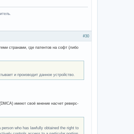
итель.
#30
еми странами, где патентов на софт (либо
атывает и производит данное устройство.
 (DMCA) имеют своё мнение насчет реверс-
 person who has lawfully obtained the right to
ively controls access to a particular portion