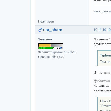
Я же говор
Квантовая м
Неактивен
usr_share
10-11-10 10
Участник
Лицензия 
других пат
Зарегистрирован: 13-03-10
Tiphon
Сообщений: 1,470
Тем не
И чем же э
Добавлено 
Кстати, ав
инжинирнга
Chap 12
"Revers
use a c