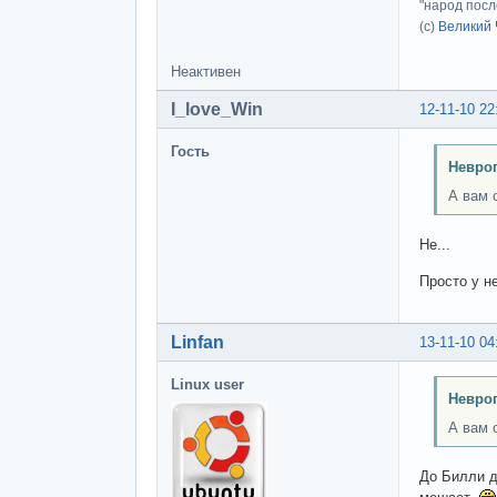
"народ посл
(с)
Великий 
Неактивен
I_love_Win
12-11-10 22
Гость
Невроп
А вам 
Не...
Просто у н
Linfan
13-11-10 04
Linux user
Невроп
А вам 
До Билли д