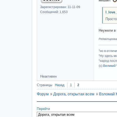
мешает
Зарегистрирован: 11-11-09
Сообщений: 1,653
I_love
Просто
Неужели в 
Редактировалс
"но в отлич
"Ну здесь м
"народ посл
(с)
Великий 
Неактивен
Страницы
Назад
1
2
Форум
»
Дорога, открытая всем
»
Взломай K
Перейти