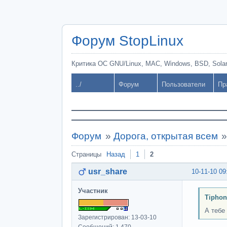
Форум StopLinux
Критика ОС GNU/Linux, MAC, Windows, BSD, Solari
../
Форум
Пользователи
Пр
Форум
»
Дорога, открытая всем
Страницы
Назад
1
2
usr_share
10-11-10 09
Участник
Tiphon
А тебе
Зарегистрирован: 13-03-10
Сообщений: 1,470