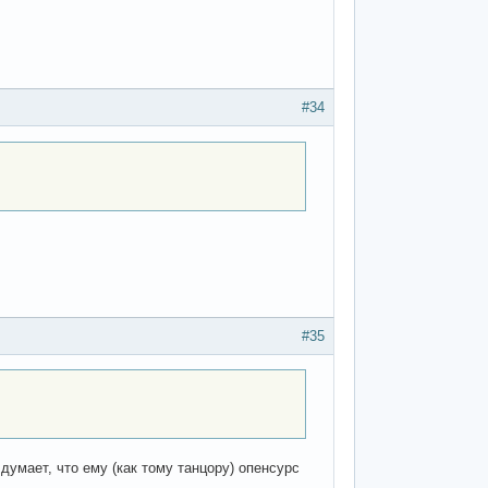
#34
#35
умает, что ему (как тому танцору) опенсурс