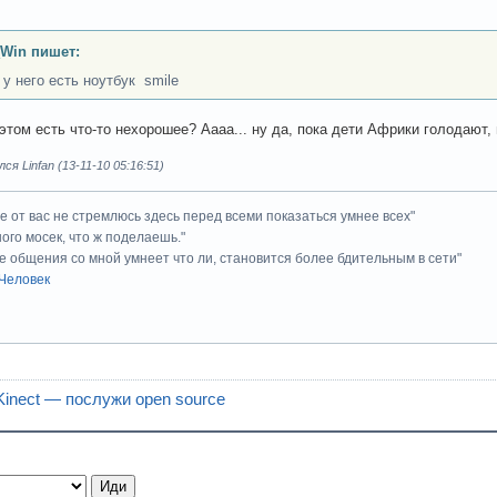
_Win пишет:
 у него есть ноутбук smile
этом есть что-то нехорошее? Аааа... ну да, пока дети Африки голодают
я Linfan (13-11-10 05:16:51)
ие от вас не стремлюсь здесь перед всеми показаться умнее всех"
ного мосек, что ж поделаешь."
е общения со мной умнеет что ли, становится более бдительным в сети"
Человек
inect — послужи open source