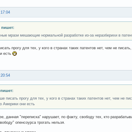
:17:04
 пишет:
ные мрази мешающие нормальной разработке из-за неразберихи в патен
сать прогу для тех, у кого в странах таких патентов нет, чем не писать,
и есть
:20:54
 пишет:
е писать прогу для тех, у кого в странах таких патентов нет, чем не пис
то Америки они есть
ее, данная "переписка" нарушает, по факту, свободу тех, кто разрабатыв
свободу" опенсоурса трогать нельзя.