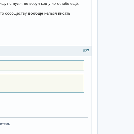
шут с нуля, не воруя код у кого-либо ещё.
 что сообществу
вообще
нельзя писать
#27
итель.