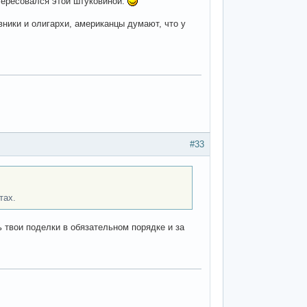
тересовался этой штуковиной.
овники и олигархи, американцы думают, что у
#33
тах.
ь твои поделки в обязательном порядке и за