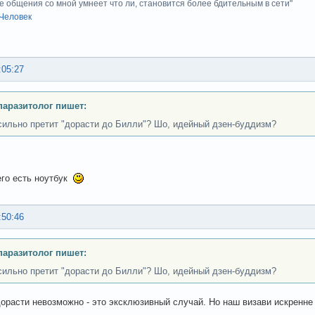
е общения со мной умнеет что ли, становится более бдительным в сети"
Человек
:05:27
аразитолог пишет:
сильно претит "дорасти до Билли"? Шо, идейный дзен-буддизм?
его есть ноутбук
:50:46
аразитолог пишет:
сильно претит "дорасти до Билли"? Шо, идейный дзен-буддизм?
орасти невозможно - это эксклюзивный случай. Но наш визави искренне д