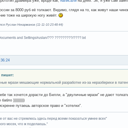
рототип драйвера уже, вроде как,
написали
на днях. Эх, я уже сам заин
России за 8000 руб её толкают. Видимо, глядя на то, как живут наши чин
ние тоже на широкую ногу живёт.
ся Руслан Некарманов (11-11-10 23:48:44)
Documents and Settings/ruslan/??? ?????????/????.txt
:36:24
 пишет:
ные мрази мешающие нормальной разработке из-за неразберихи в патен
тебе так хочется дорасти до Билли, а "двуличные мрази" не дают толкат
абло ))))))))))
 искренне путаешь авторское право и "хотелки".
ие от вас не стремлюсь здесь перед всеми показаться умнее всех"
ного мосек, что ж поделаешь."