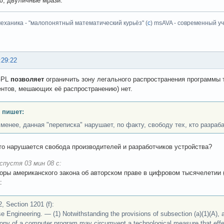
ю, двуличные мрази.
еханика - "малопонятный математический курьёз" (
с
) msAVA - современный уч
:29:22
GPL
позволяет
ограничить зону легального распространения программы т
ентов, мешающих её распространению) нет.
 пишет:
 менее, данная "переписка" нарушает, по факту, свободу тех, кто разраб
то нарушается свобода производителей и разработчиков устройства?
спустя 03 мин 08 с:
торы американского закона об авторском праве в цифровом тысячелетии
:
, Section 1201 (f):
e Engineering. — (1) Notwithstanding the provisions of subsection (a)(1)(A), a
opy of a computer program may circumvent a technological measure that effect