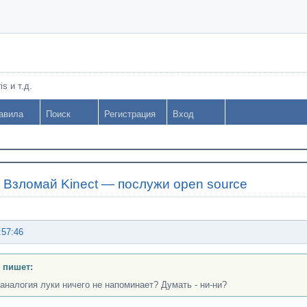
s и т.д.
авила
Поиск
Регистрация
Вход
»
Взломай Kinect — послужи open source
:57:46
 пишет:
 аналогия луки ничего не напоминает? Думать - ни-ни?