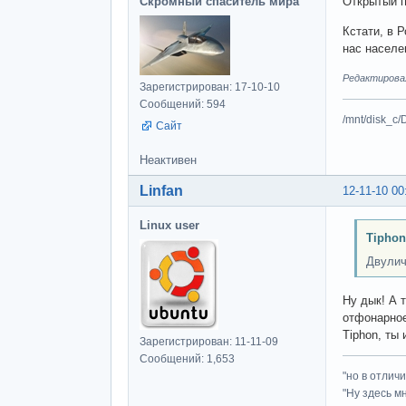
Скромный спаситель мира
Открытый п
Кстати, в 
нас населе
Редактировал
Зарегистрирован: 17-10-10
Сообщений: 594
/mnt/disk_c/
Сайт
Неактивен
Linfan
12-11-10 00
Linux user
Tiphon
Двулич
Ну дык! А 
отфонарное б
Tiphon, ты
Зарегистрирован: 11-11-09
Сообщений: 1,653
"но в отлич
"Ну здесь м