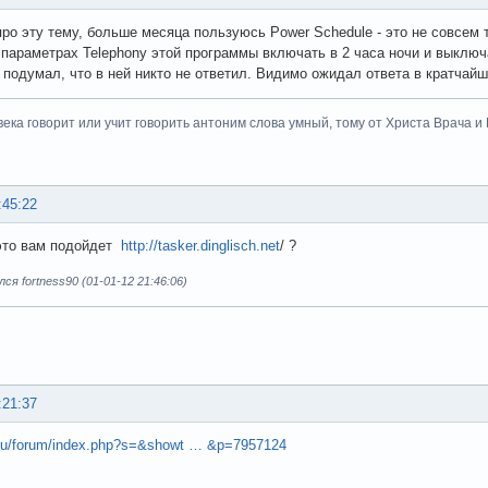
ро эту тему, больше месяца пользуюсь Power Schedule - это не совсем т
 параметрах Telephony этой программы включать в 2 часа ночи и выключа
 я подумал, что в ней никто не ответил. Видимо ожидал ответа в кратчайш
века говорит или учит говорить антоним слова умный, тому от Христа Врача и Бо
:45:22
это вам подойдет
http://tasker.dinglisch.net
/ ?
я fortness90 (01-01-12 21:46:06)
:21:37
a.ru/forum/index.php?s=&showt … &p=7957124