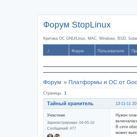
Форум StopLinux
Критика ОС GNU/Linux, MAC, Windows, BSD, Solari
../
Форум
Пользователи
Пр
Форум
»
Платформы и ОС от Goo
Страницы
1
Тайный хранитель
13-11-11 20
Участник
Нужен план
включалась
Зарегистрирован: 04-05-10
В сети обз
Сообщений: 477
может выпо