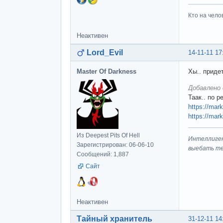
Кто на чело
Неактивен
Lord_Evil
14-11-11 17
Master Of Darkness
Хы.. приде
Добавлено 
Таак.. по 
https://mar
https://mar
Из Deepest Pits Of Hell
Интеллиген
Зарегистрирован: 06-06-10
выeбaть т
Сообщений: 1,887
Сайт
Неактивен
Тайный хранитель
31-12-11 14