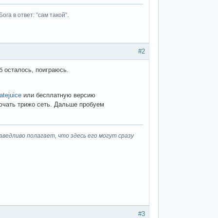
га в ответ: ”сам такой”.
#2
гб осталось, поиграюсь.
atejuice
или бесплатную версию
ючать трижо сеть. Дальше пробуем
ведливо полагает, что здесь его могут сразу
#3