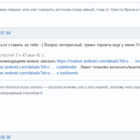
века говорит или учит говорить антоним слова умный, тому от Христа Врача и Бо
:57:44
ться ставить за тебя :-) Вопрос интересный, трижо тирнета еще у меня 7
спустя 3 ч 43 мин 41 с:
рекомендациям можно заюзать
https://market.android.com/details?id=c … im
ket.android.com/details?id=c … cedefender
. Умеет планово включать/выкл
ket.android.com/details?id=o … s.taskbomb
т боится лишь одного — касаться темы зла и его корней, потому что спра
елеграфным столбом.
©
:05:35