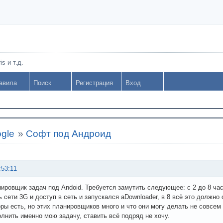
s и т.д.
авила
Поиск
Регистрация
Вход
gle
»
Софт под Андроид
:53:11
ировщик задач под Andoid. Требуется замутить следующее: c 2 до 8 час
 сети 3G и доступ в сеть и запускался aDownloader, в 8 всё это должно
оры есть, но этих планировщиков много и что они могу делать не совсем
лнить именно мою задачу, ставить всё подряд не хочу.