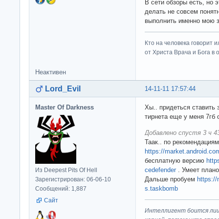
В сети обзоры есть, но 
делать не совсем понят
выполнить именно мою за
Кто на человека говорит и
от Христа Врача и Бога в о
Неактивен
Lord_Evil
14-11-11 17:57:44
Master Of Darkness
Хы.. придеться ставить 
тирнета еще у меня 7гб 
Добавлено спустя 3 ч 43
Таак.. по рекомендация
https://market.android.co
бесплатную версию
http
cedefender
. Умеет плано
Из Deepest Pits Of Hell
Дальше пробуем
https:/
Зарегистрирован: 06-06-10
s.taskbomb
Сообщений: 1,887
Сайт
Интеллигент боится лиш