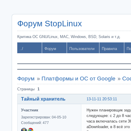
Форум StopLinux
Критика ОС GNU/Linux, MAC, Windows, BSD, Solaris и т.д.
../
Форум
Пользователи
Правила
По
Форум
»
Платформы и ОС от Google
»
Со
Страницы
1
Тайный хранитель
13-11-11 20:53:11
Участник
Нужен планировщик зада
следующее: c 2 до 8 час
Зарегистрирован: 04-05-10
часа включалась сети 3G
Сообщений: 477
aDownloader, в 8 всё эт