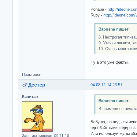
Pohape -
http://ideone.
Ruby -
http://ideone.co
Babusha пишет:
8. Нестрогая типиза
9. Утечки памяти, ка
10. Очень много жре
Ну а это уже факты.
Неактивен
Дестер
04-08-11 14:23:51
Капитан
Babusha пишет:
В примере не печата
Бабуша, но ведь ты исп
однобайтными кодировкам
Или используй мультиба
Зарегистрирован: 09-11-10