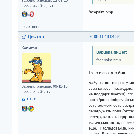
Зарегистрирован: 12-03-10
Сообщений: 2,160
facepalm.bmp
Неактивен
Дестер
04-08-11 18:04:32
Капитан
Babusha пишет:
facepalm.bmp
То-то и оно, что бмп.
Бабуша, вот вопрос у м
Зарегистрирован: 09-11-10
свои классы, наследова
Сообщений: 705
не поддерживается), со
Сайт
public/protected/private
есть возможность созда
перегружать поля (гетте
перегружать стандартные
магические методы, име
ещё. Наследование, инк
скажи, Бабуша, какого 