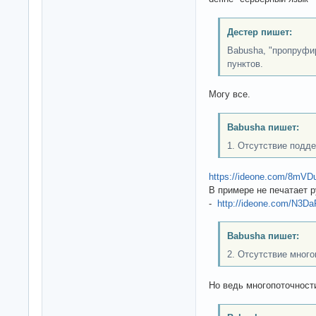
Дестер пишет:
Babusha, "пропруфир
пунктов.
Могу все.
Babusha пишет:
1. Отсутствие подд
https://ideone.com/8mVD
В примере не печатает р
-
http://ideone.com/N3Da
Babusha пишет:
2. Отсутствие много
Но ведь многопоточности 