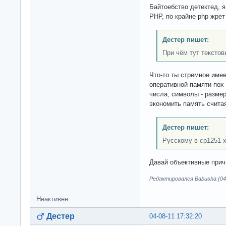
Байтоебство детектед, я
PHP, по крайне php жрет
Дестер пишет:
При чём тут тексто
Что-то ты стремное име
оперативной памяти пох 
числа, символы - разме
экономить память считая
Дестер пишет:
Русскому в cp1251 х
Давай объективные прич
Редактировался Babusha (04-
Неактивен
Дестер
04-08-11 17:32:20