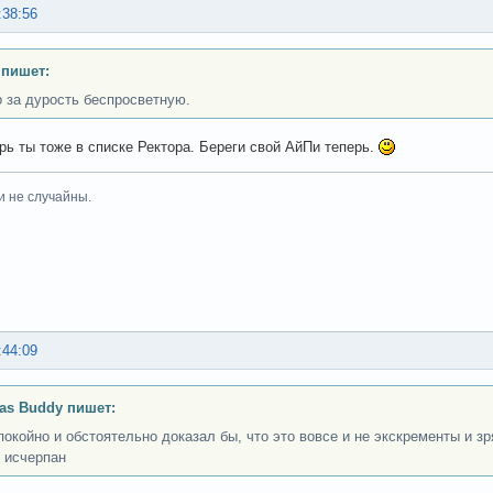
:38:56
 пишет:
о за дурость беспросветную.
перь ты тоже в списке Ректора. Береги свой АйПи теперь.
и не случайны.
:44:09
as Buddy пишет:
покойно и обстоятельно доказал бы, что это вовсе и не экскременты и зр
 исчерпан