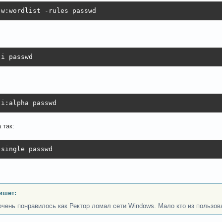
-w:wordlist -rules passwd
-i passwd
-i:alpha passwd
 так:
-single passwd
ишет:
очень понравилось как Ректор ломал сети Windows. Мало кто из пользов