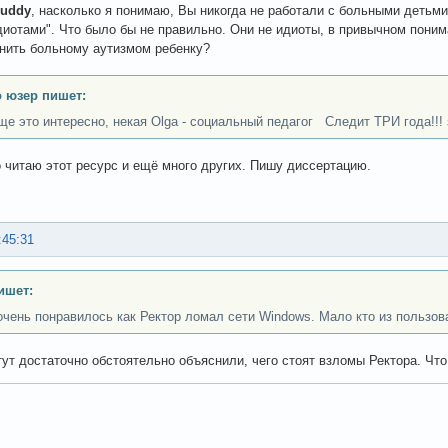
uddy
, насколько я понимаю, Вы никогда не работали с больными детьми
диотами". Что было бы не правильно. Они не идиоты, в привычном понима
нить больному аутизмом ребенку?
 юзер пишет:
ще это интересно, некая Olga - социальный педагог Следит ТРИ года!!
о читаю этот ресурс и ещё много других. Пишу диссертацию.
:45:31
ишет:
очень понравилось как Ректор ломал сети Windows. Мало кто из пользов
тут достаточно обстоятельно объяснили, чего стоят взломы Ректора. Что 