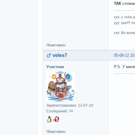
ТАК
сломаю
ххх: у тебя i
yyy: iperf?
xxx: Во все
Неактивен
veles7
05-08-12 15
Участник
P.S. У мен
Зарегистрирован: 12-07-10
Сообщений: 74
Неактивен