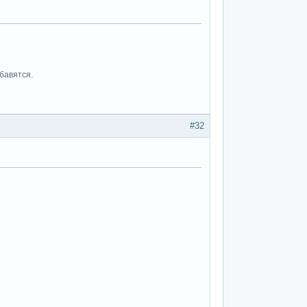
бавятся.
#32