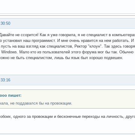
:30:50
Давайте не ссорится! Как я уже говорила, я не специалист в компьютерах
го установил наш программист. И мне очень нравится на нем работать. И я
 пусть на ваш взгляд как специалистов, Ректор "клоун". Так здесь говор
 Windows. Мало кто из пользователей этого форума мог бы так. Обычно
ожно не быть специалистом, лишь бы язык был хорошо подвешен.
:33:16
ooo пишет:
чала, не поддавался бы на провокации.
 обоих, одного за провокации и бесконечные переходы на личность, друг