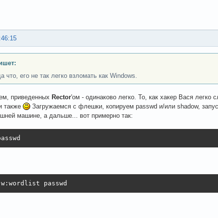
:46:15
ишет:
а что, его не так легко взломать как Windows.
тем, приведенных
Rector
'ом - одинаково легко. То, как хакер Вася легк
и также
Загружаемся с флешки, копируем passwd и/или shadow, запуск
шней машине, а дальше... вот примерно так:
passwd
-w:wordlist passwd