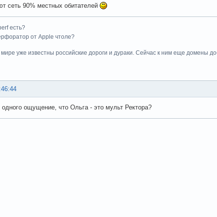
т сеть 90% местных обитателей
perf есть?
 перфоратор от Apple чтоле?
м мире уже известны российские дороги и дураки. Сейчас к ним еще домены до
:46:44
я одного ощущение, что Ольга - это мульт Ректора?