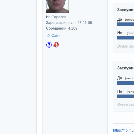
Заслужи
Из Саратов
Да
(голос
Зарегистрирован: 28-11-09
Сообщений: 4,109
Нет
(гол
Сайт
Всего го
Заслужи
Да
(голос
Нет
(гол
Всего го
https://nolin