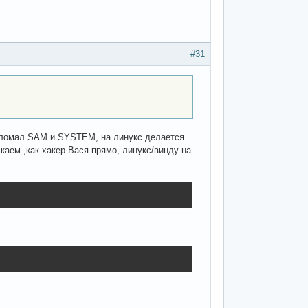
#31
о сломал SAM и SYSTEM, на линукс делается
аем ,как хакер Вася прямо, линукс/винду на