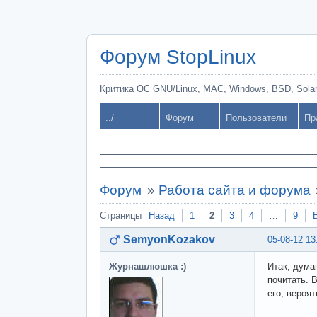
Форум StopLinux
Критика ОС GNU/Linux, MAC, Windows, BSD, Solari
../
Форум
Пользователи
Пр
Форум
»
Работа сайта и форума
Страницы
Назад
1
2
3
4
…
9
SemyonKozakov
05-08-12 13
Журнашлюшка :)
Итак, дума
почитать. 
его, вероя