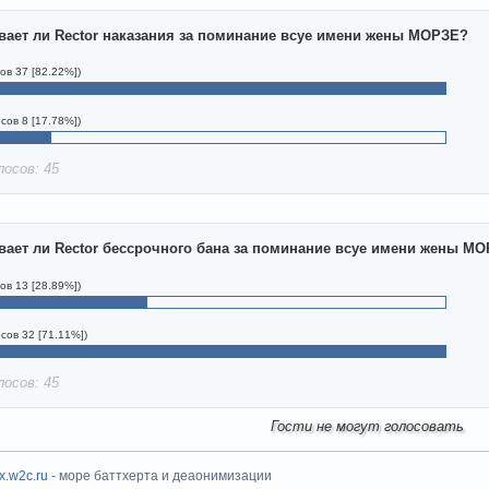
вает ли Rector наказания за поминание всуе имени жены МОРЗЕ?
ов 37 [82.22%])
осов 8 [17.78%])
лосов: 45
вает ли Rector бессрочного бана за поминание всуе имени жены М
ов 13 [28.89%])
осов 32 [71.11%])
лосов: 45
Гости не могут голосовать
ux.w2c.ru
- море баттхерта и деаонимизации