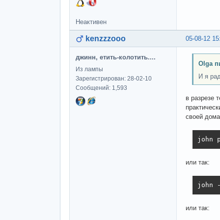
Неактивен
kenzzzooo
05-08-12 15
джинн, етить-колотить....
Olga п
Из лампы
И я рад
Зарегистрирован: 28-02-10
Сообщений: 1,593
в разрезе 
практическ
своей дома
john 
или так:
john 
или так: