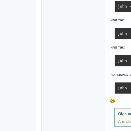
john 
или так:
john 
или так:
john 
но, сначала
john 
Olga п
А мне 