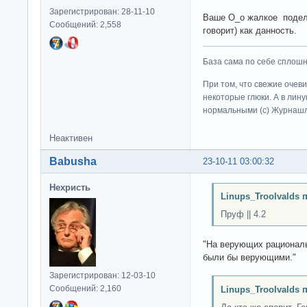
Зарегистрирован: 28-11-10
Ваше О_о жалкое подел
Сообщений: 2,558
говорит) как данность.
База сама по себе сплошно
При том, что свежие очев
некоторые глюки. А в лину
нормальными (c) Журна
Неактивен
Babusha
23-10-11 03:00:32
Нехристь
Linups_Troolvalds 
Пруф || 4.2
"На верующих рациональ
были бы верующими."
Зарегистрирован: 12-03-10
Сообщений: 2,160
Linups_Troolvalds 