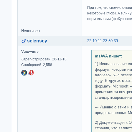
При том, что свежие очев
некоторые глюки. А в лину
нормальными (c) Журна
Неактивен
selenscy
22-10-11 23:50:39
Участник
msAVA пишет:
Зарегистрирован: 28-11-10
1) Использование с
Сообщений: 2,558
формул, который им
вдобавок был отвер
году. В других мес
форматы Microsoft 
применяется внутре
стандартизированн
--- Именно с этим и
предоставленных М
2) Документация к 
страниц, что являе