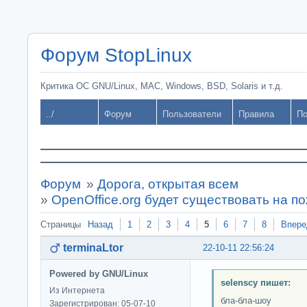
Форум StopLinux
Критика ОС GNU/Linux, MAC, Windows, BSD, Solaris и т.д.
../
Форум
Пользователи
Правила
По
Форум
»
Дорога, открытая всем
»
OpenOffice.org будет существовать на п
Страницы
Назад
1
2
3
4
5
6
7
8
Впере
terminaLtor
22-10-11 22:56:24
Powered by GNU/Linux
selenscy пишет:
Из Интернета
бла-бла-шоу
Зарегистрирован: 05-07-10