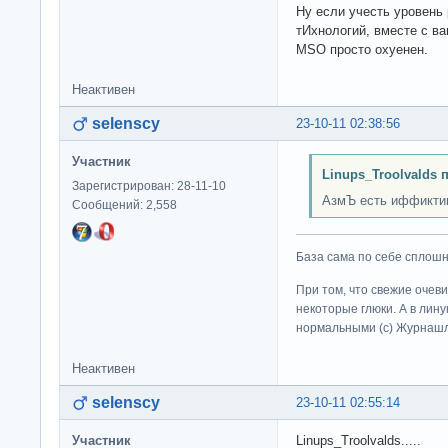
Ну если учесть уровен
тИхнологий, вместе с ва
MSO просто охуенен.
Неактивен
selenscy
23-10-11 02:38:56
Участник
Linups_Troolvalds 
Зарегистрирован: 28-11-10
АзмЪ есть иффикти
Сообщений: 2,558
База сама по себе сплошно
При том, что свежие очев
некоторые глюки. А в лину
нормальными (c) Журна
Неактивен
selenscy
23-10-11 02:55:14
Участник
Linups_Troolvalds.....