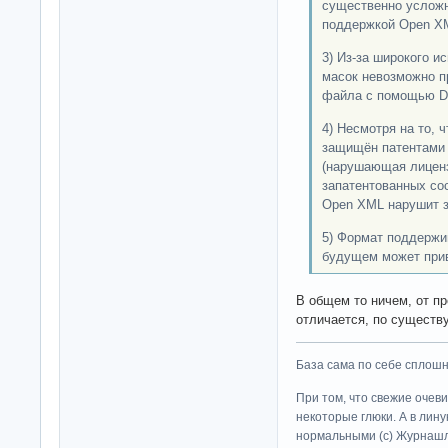
существенно усложн
поддержкой Open X
3) Из‑за широкого 
масок невозможно п
файла с помощью D
4) Несмотря на то, 
защищён патентами 
(нарушающая лиценз
запатентованных со
Open XML нарушит 
5) Формат поддержи
будущем может прив
В общем то ничем, от пр
отличается, по существу
База сама по себе сплошно
При том, что свежие очев
некоторые глюки. А в лину
нормальными (c) Журна