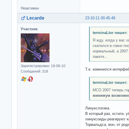
Неактивен
Lecarde
23-10-11 00:45:49
Участник
terminaLtor пишет:
Я жду, когда у вас 
скатился в говно по
нормальный, а 2007.
пакете...
Зарегистрирован: 18-08-10
Т.е. изменился интерфей
Сообщений: 318
terminaLtor пишет:
МСО 2007 теперь гор
минимум возможн
Линукслогика.
В который раз, кстати, 
линуксоиды реагируют ка
Торвальдса, вон, от ро