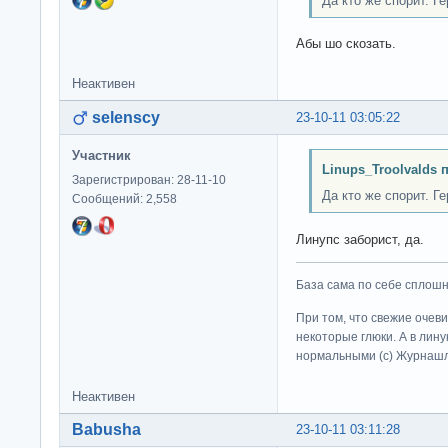
Да кто же спорит. Г
Абы шо скозать.
Неактивен
selenscy
23-10-11 03:05:22
Участник
Linups_Troolvalds 
Зарегистрирован: 28-11-10
Да кто же спорит. Г
Сообщений: 2,558
Линупс заборист, да.
База сама по себе сплошно
При том, что свежие очев
некоторые глюки. А в лину
нормальными (c) Журна
Неактивен
Babusha
23-10-11 03:11:28