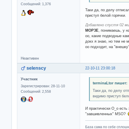
Сообщений: 1,376
Таки да, по делу отписа
приступ белой горячки.
Добавлено спустя 02 ми
MOP3E
, понимаешь, у н
оо, какие подводные кам
докх я знаю, но тем не 
оо подходит, на "внешку
Неактивен
selenscy
22-10-11 23:00:18
Участник
terminaLtor пишет:
Зарегистрирован: 28-11-10
Таки да, по делу о
Сообщений: 2,558
видимо приступ бело
И практически О_о есть 
"завшивленных" MSO?
База сама по себе сплошно