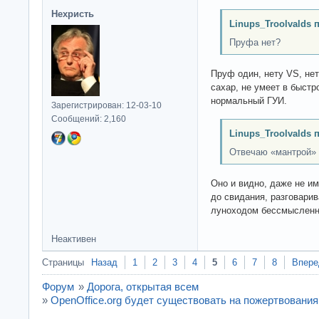
Нехристь
Linups_Troolvalds 
Пруфа нет?
Пруф один, нету VS, нет
сахар, не умеет в быстр
нормальный ГУИ.
Зарегистрирован: 12-03-10
Сообщений: 2,160
Linups_Troolvalds 
Отвечаю «мантрой» н
Оно и видно, даже не им
до свидания, разговари
луноходом бессмысленн
Неактивен
Страницы
Назад
1
2
3
4
5
6
7
8
Впере
Форум
»
Дорога, открытая всем
»
OpenOffice.org будет существовать на пожертвования