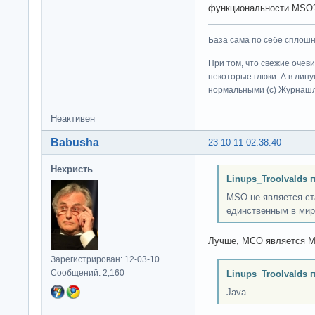
функциональности MS
База сама по себе сплошно
При том, что свежие очев
некоторые глюки. А в лину
нормальными (c) Журна
Неактивен
Babusha
23-10-11 02:38:40
Нехристь
Linups_Troolvalds 
MSO не является ст
единственным в мир
Лучше, МСО является 
Зарегистрирован: 12-03-10
Сообщений: 2,160
Linups_Troolvalds 
Java