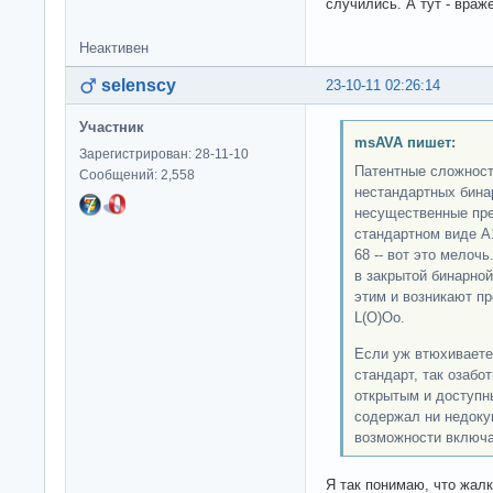
случились. А тут - вра
Неактивен
selenscy
23-10-11 02:26:14
Участник
msAVA пишет:
Зарегистрирован: 28-11-10
Патентные сложност
Сообщений: 2,558
нестандартных бинар
несущественные пре
стандартном виде A1,
68 -- вот это мелоч
в закрытой бинарной
этим и возникают п
L(O)Oo.
Если уж втюхиваете
стандарт, так озабо
открытым и доступны
содержал ни недоку
возможности включа
Я так понимаю, что жалк