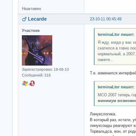
Неактивен
Lecarde
23-10-11 00:45:49
Участник
terminaLtor пишет:
Я жду, когда у вас 
скатился в говно по
нормальный, а 2007.
пакете...
Зарегистрирован: 18-08-10
Т.е. изменился интерфей
Сообщений: 318
terminaLtor пишет:
МСО 2007 теперь гор
минимум возможн
Линукслогика.
В который раз, кстати, 
линуксоиды реагируют ка
Торвальдса, вон, от ро