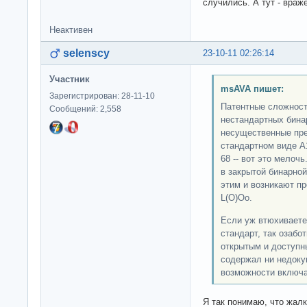
случились. А тут - вра
Неактивен
selenscy
23-10-11 02:26:14
Участник
msAVA пишет:
Зарегистрирован: 28-11-10
Патентные сложност
Сообщений: 2,558
нестандартных бинар
несущественные пре
стандартном виде A1,
68 -- вот это мелоч
в закрытой бинарной
этим и возникают п
L(O)Oo.
Если уж втюхиваете
стандарт, так озабо
открытым и доступны
содержал ни недоку
возможности включа
Я так понимаю, что жалк