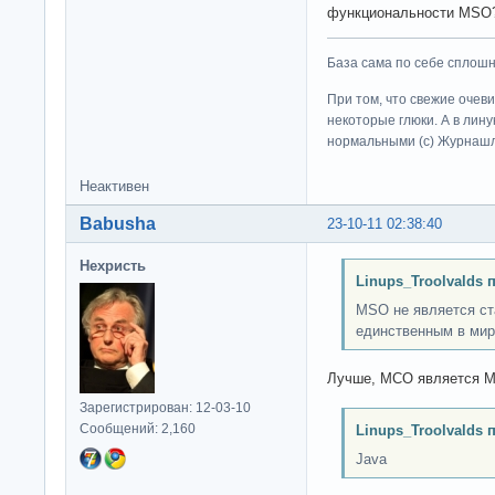
функциональности MS
База сама по себе сплошно
При том, что свежие очев
некоторые глюки. А в лину
нормальными (c) Журна
Неактивен
Babusha
23-10-11 02:38:40
Нехристь
Linups_Troolvalds 
MSO не является ст
единственным в мир
Лучше, МСО является 
Зарегистрирован: 12-03-10
Сообщений: 2,160
Linups_Troolvalds 
Java