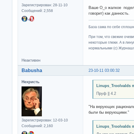
Зарегистрирован: 28-11-10
Ваше О_о жалкое подел
Сообщений: 2,558
говорит) как данность.
База сама по себе сплошно
При том, что свежие очев
некоторые глюки. А в лину
нормальными (c) Журна
Неактивен
Babusha
23-10-11 03:00:32
Нехристь
Linups_Troolvalds 
Пруф || 4.2
"На верующих рациональ
были бы верующими."
Зарегистрирован: 12-03-10
Сообщений: 2,160
Linups_Troolvalds 