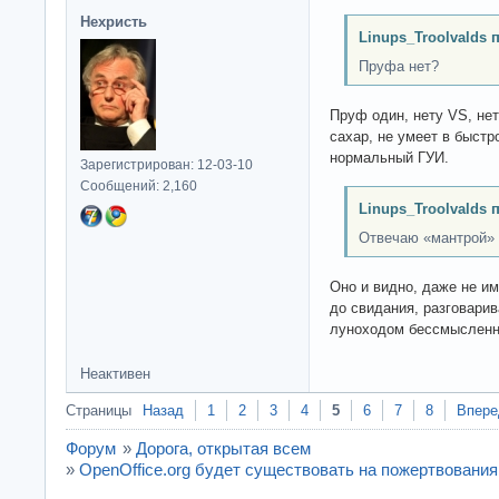
Нехристь
Linups_Troolvalds 
Пруфа нет?
Пруф один, нету VS, нет
сахар, не умеет в быстр
нормальный ГУИ.
Зарегистрирован: 12-03-10
Сообщений: 2,160
Linups_Troolvalds 
Отвечаю «мантрой» н
Оно и видно, даже не им
до свидания, разговари
луноходом бессмысленн
Неактивен
Страницы
Назад
1
2
3
4
5
6
7
8
Впере
Форум
»
Дорога, открытая всем
»
OpenOffice.org будет существовать на пожертвования