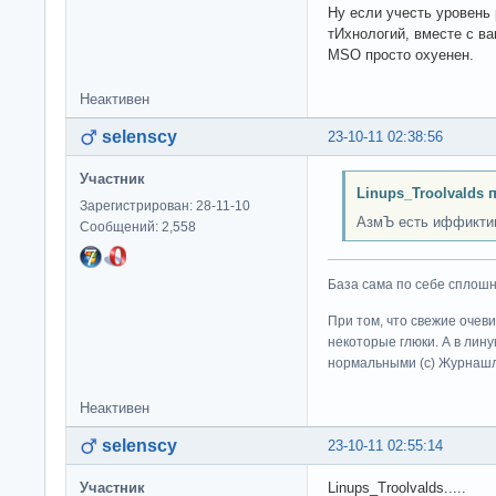
Ну если учесть уровен
тИхнологий, вместе с ва
MSO просто охуенен.
Неактивен
selenscy
23-10-11 02:38:56
Участник
Linups_Troolvalds 
Зарегистрирован: 28-11-10
АзмЪ есть иффикти
Сообщений: 2,558
База сама по себе сплошно
При том, что свежие очев
некоторые глюки. А в лину
нормальными (c) Журна
Неактивен
selenscy
23-10-11 02:55:14
Участник
Linups_Troolvalds.....