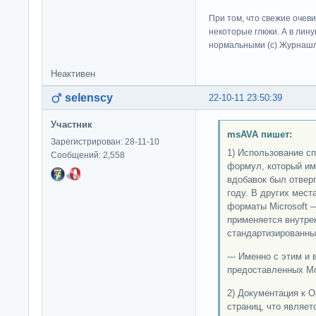
При том, что свежие очев
некоторые глюки. А в лину
нормальными (c) Журна
Неактивен
selenscy
22-10-11 23:50:39
Участник
msAVA пишет:
Зарегистрирован: 28-11-10
1) Использование с
Сообщений: 2,558
формул, который им
вдобавок был отвер
году. В других мес
форматы Microsoft 
применяется внутре
стандартизированн
--- Именно с этим и
предоставленных М
2) Документация к 
страниц, что являе