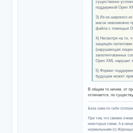
существенно усложн
поддержкой Open X
3) Из‑за широкого 
масок невозможно п
файла с помощью D
4) Несмотря на то, 
защищён патентами 
(нарушающая лиценз
запатентованных со
Open XML нарушит 
5) Формат поддержи
будущем может прив
В общем то ничем, от пр
отличается, по существу
База сама по себе сплошно
При том, что свежие очев
некоторые глюки. А в лину
нормальными (c) Журна