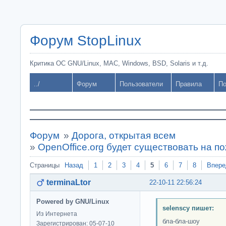
Форум StopLinux
Критика ОС GNU/Linux, MAC, Windows, BSD, Solaris и т.д.
../
Форум
Пользователи
Правила
По
Форум
»
Дорога, открытая всем
»
OpenOffice.org будет существовать на п
Страницы
Назад
1
2
3
4
5
6
7
8
Впере
terminaLtor
22-10-11 22:56:24
Powered by GNU/Linux
selenscy пишет:
Из Интернета
бла-бла-шоу
Зарегистрирован: 05-07-10