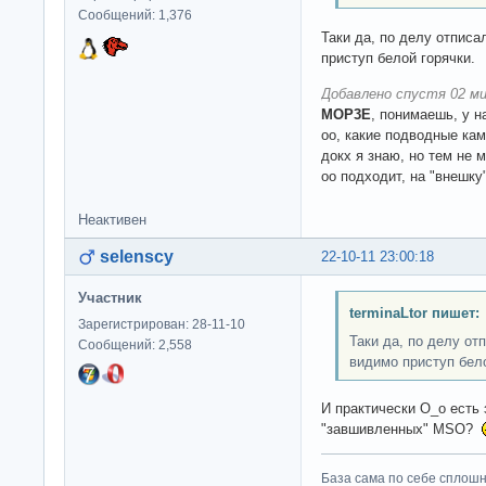
Сообщений: 1,376
Таки да, по делу отписа
приступ белой горячки.
Добавлено спустя 02 ми
MOP3E
, понимаешь, у н
оо, какие подводные кам
докх я знаю, но тем не 
оо подходит, на "внешку
Неактивен
selenscy
22-10-11 23:00:18
Участник
terminaLtor пишет:
Зарегистрирован: 28-11-10
Таки да, по делу о
Сообщений: 2,558
видимо приступ бело
И практически О_о есть 
"завшивленных" MSO?
База сама по себе сплошно