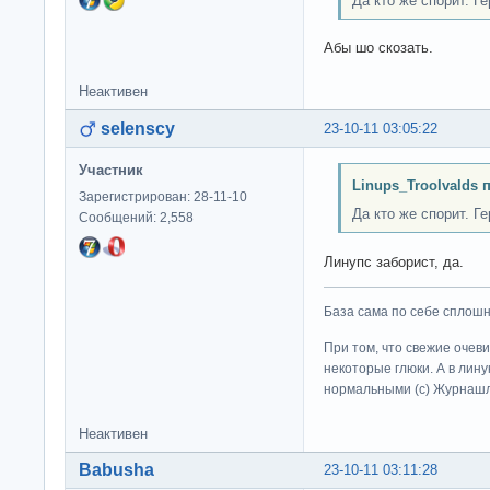
Да кто же спорит. Г
Абы шо скозать.
Неактивен
selenscy
23-10-11 03:05:22
Участник
Linups_Troolvalds 
Зарегистрирован: 28-11-10
Да кто же спорит. Г
Сообщений: 2,558
Линупс заборист, да.
База сама по себе сплошно
При том, что свежие очев
некоторые глюки. А в лину
нормальными (c) Журна
Неактивен
Babusha
23-10-11 03:11:28