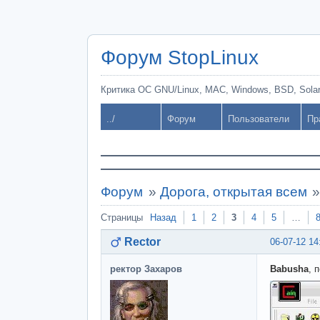
Форум StopLinux
Критика ОС GNU/Linux, MAC, Windows, BSD, Solari
../
Форум
Пользователи
Пр
Форум
»
Дорога, открытая всем
Страницы
Назад
1
2
3
4
5
…
Rector
06-07-12 14
ректор Захаров
Babusha
, 