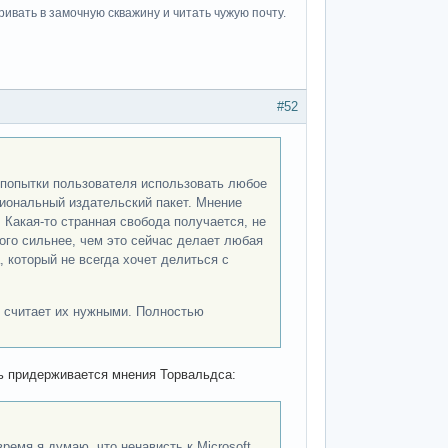
ивать в замочную скважину и читать чужую почту.
#52
ь попытки пользователя использовать любое
циональный издательский пакет. Мнение
. Какая-то странная свобода получается, не
го сильнее, чем это сейчас делает любая
 который не всегда хочет делиться с
е считает их нужными. Полностью
ть придерживается мнения Торвальдса:
ремя я думаю, что ненависть к Microsoft