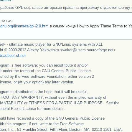
зработке GPL софта все авторские права на программу отдаются фонду
 не так:
.gnu.org/licenses/gpl-2.0.htm
в самом конце How to Apply These Terms to Y
F - ultimate music player for GNU/Linux systems with X11
ght © 2009-2012 Alexey Yakovenko <waker@users.sourceforge.net>
/deadbeef.sf.net
ogram is free software; you can redistribute it and/or
it under the terms of the GNU General Public License
ished by the Free Software Foundation; either version 2
icense, or (at your option) any later version.
gram is distributed in the hope that it will be useful,
THOUT ANY WARRANTY; without even the implied warranty of
ANTABILITY or FITNESS FOR A PARTICULAR PURPOSE. See the
eral Public License for more details.
uld have received a copy of the GNU General Public License
ith this program; if not, write to the Free Software
ion, Inc., 51 Franklin Street, Fifth Floor, Boston, MA 02110-1301, USA.