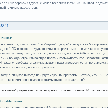
ю по IP недорого» и других не менее веселых выражений. Любитель подсматр
тный техник из лаборатории
:32:14
 пишет:
ь получается, что истинно "свободный" дистрибутив должен блокироват
бодное" ПО и контент - будь то обоина на рабочем столе или многофунк
вателя по этому поводу, похоже, никого из идеологов FSF не интересует
 ли? Свобода, ограничивающая права и возможности пользователя намно
И, заодно, свобода, ограничивающая права и возможности программиста,
ами исходным кодом своих программ.
этому в линуксе никогда не будет хороших программ. Потому, что FSF н
ает с мнением красноглазого коммьюнити, не правда ли?
асноглазые" разделяют такие экстремистские настроения. БОльшая час
Torvalds пишет:
 я подшучивал над корпорацией Microsoft время от времени, но в то же в