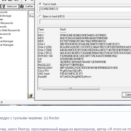
ведро с тухлыми червями. (с) Rector
учка, некто Ректор, прославленный мудак из мухосранска, автор «Я этого не 