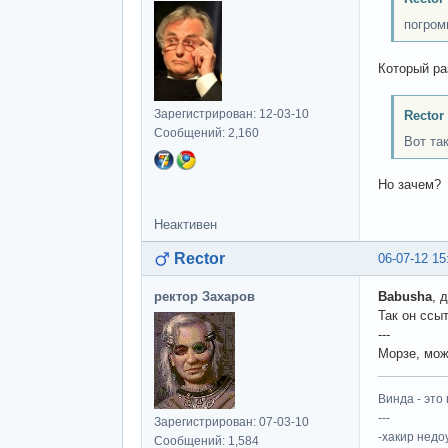
погром
Который ра
Зарегистрирован: 12-03-10
Rector
Сообщений: 2,160
Вот та
Но зачем?
Неактивен
Rector
06-07-12 15
ректор Захаров
Babusha
, 
Так он ссы
---
Морзе, мож
Винда - это 
---
Зарегистрирован: 07-03-10
-хакир недо
Сообщений: 1,584