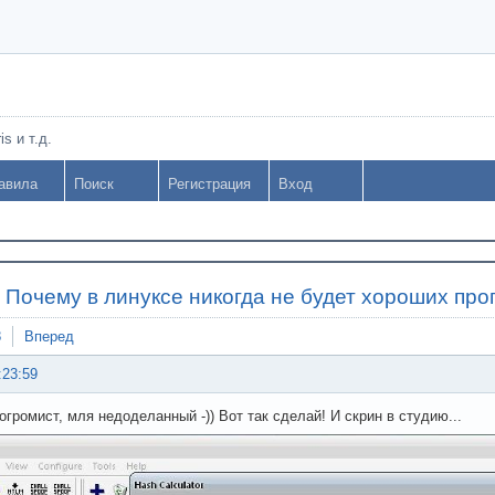
s и т.д.
авила
Поиск
Регистрация
Вход
»
Почему в линуксе никогда не будет хороших пр
8
Вперед
:23:59
погромист, мля недоделанный -)) Вот так сделай! И скрин в студию...