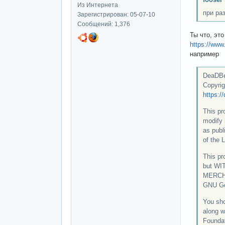
Из Интернета
при ра
Зарегистрирован: 05-07-10
Сообщений: 1,376
Ты что, это
https://www
например
DeaDBee
Copyri
https:/
This pr
modify 
as publ
of the L
This pro
but WI
MERCH
GNU Gen
You sho
along w
Foundat