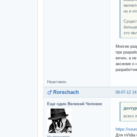
являет
но и о
Сущест
больше
это яв
Многие раз
при разраб
вечен, а н
аксиоме о 
разработчи
Неактивен
Rorschach
06-07-12 14
Еще один Великий Человек
дохтур
всего 
https://sour
Для nVidia