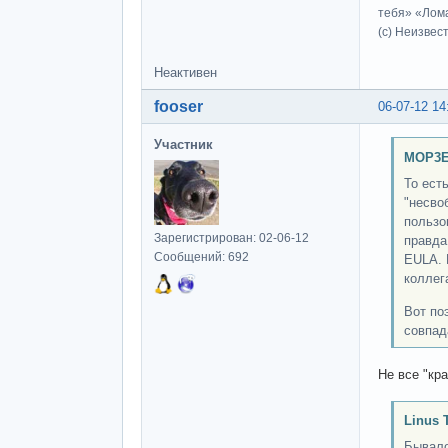
тебя» «Лома
(c) Неизвес
Неактивен
fooser
06-07-12 14
Участник
MOP3E
То ест
"несво
пользо
Зарегистрирован: 02-06-12
правда
Сообщений: 692
EULA. 
коллег
Вот по
совпад
Не все "кр
Linus 
Бывало