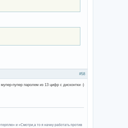
#58
о мупер-пупер паролем из 13 цифр с дисконтки -)
потерплю» и «Cмотри,а то я начну работать против