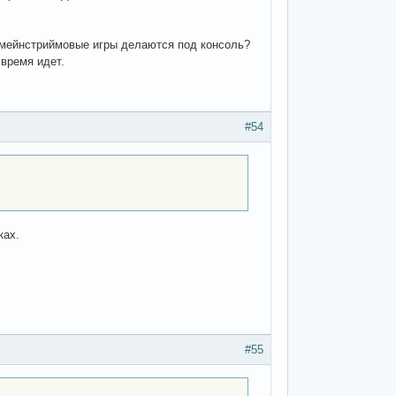
е мейнстриймовые игры делаются под консоль?
 время идет.
#54
ках.
#55