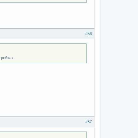
#56
тройках.
#57