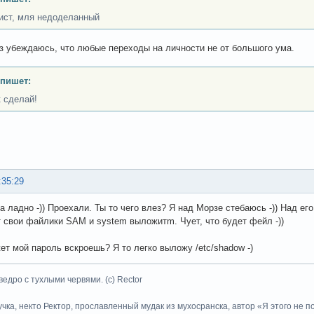
ист, мля недоделанный
з убеждаюсь, что любые переходы на личности не от большого ума.
 пишет:
к сделай!
:35:29
да ладно -)) Проехали. Ты то чего влез? Я над Морзе стебаюсь -)) Над ег
т свои файлики SAM и system выложитm. Чует, что будет фейл -))
ет мой пароль вскроешь? Я то легко выложу /etc/shadow -)
ведро с тухлыми червями. (с) Rector
учка, некто Ректор, прославленный мудак из мухосранска, автор «Я этого не 