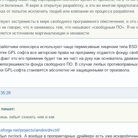
ся болезнью. Я верю в открытую разработку, а это во многом предполага
тказ от попыток исключить людей или компании из процесса разработки.
вуют экстремисты в мире свободного программного обеспечения, и это о
 не говорю, что я занимаюсь тем, что называют «свободным ПО». Я не 
ляется источником маргинализации и ненависти.
работчики опенсорса используют чаще пермисивные лицензии типа BSD и
отке GPL софта все авторские права на программу отдаются фонду своб
е факт что его преемник будет так же чист на руку как основатель движе
непогрешимости фонда свободного ПО. В случае любых противоправных
ки GPL-софта становятся абсолютно не защищенными от произвола.
:35:28
 пишет:
лишь забыл сказать чем и как
ceforge.net/projects/amdovdrvctrl/
 был nvclock. А вообще в проприетарных драйверх есть уже искаробочны