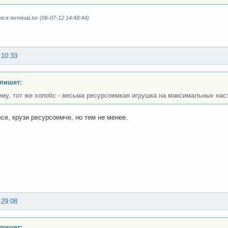
я terminaLtor (06-07-12 14:48:44)
:10:33
 пишет:
ему, тот же xonotic - весьма ресурсоемкая игрушка на максимальных нас
все, крузи ресурсоемче, но тем не менее.
:29:08
 пишет: