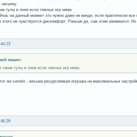
 засыпку:
акие тулы в лине если тяжлых игр нема.
ейчас на данный момент это нужно даже не винде, если практически вс
з этого не чувствуется дискомфорт. Раньше да, сам этим занимался. Но
:44:23
ach пишет:
*я такие тулы в лине если тяжлых игр нема.
 тот же xonotic - весьма ресурсоемкая игрушка на максимальных настрой
:46:28
 пишет: