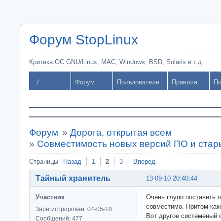
Форум StopLinux
Критика ОС GNU/Linux, MAC, Windows, BSD, Solaris и т.д.
../
Форум
Пользователи
Правила
По
Форум
»
Дорога, открытая всем
»
Совместимость новых версий ПО и стар
Страницы
Назад
1
2
3
Вперед
Тайный хранитель
13-09-10 20:40:44
Участник
Очень глупо поставить од
совместимо. Притом како
Зарегистрирован: 04-05-10
Вот другое системеный с
Сообщений: 477