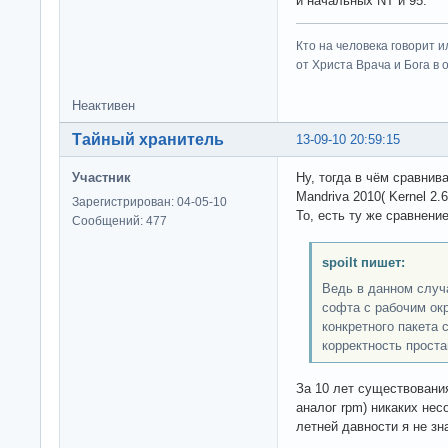
и начальных NT и 95.
Кто на человека говорит и
от Христа Врача и Бога в о
Неактивен
Тайный хранитель
13-09-10 20:59:15
Участник
Ну, тогда в чём сравнива
Mandriva 2010( Kernel 2.
Зарегистрирован: 04-05-10
То, есть ту же сравнени
Сообщений: 477
spoilt пишет:
Ведь в данном случ
софта с рабочим ок
конкретного пакета
корректность проста
За 10 лет существовани
аналог rpm) никаких нес
летней давности я не зн