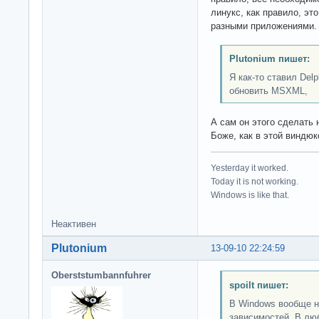
линукс, как правило, э
разными приложениями.
Plutonium пишет:
Я как-то ставил Delp
обновить MSXML,
А сам он этого сделать 
Боже, как в этой виндюк
Yesterday it worked.
Today it is not working.
Windows is like that.
Неактивен
Plutonium
13-09-10 22:24:59
Oberststumbannfuhrer
spoilt пишет:
В Windows вообще н
зависимостей. В люб