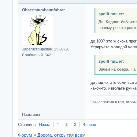
Oberststumbannfuhrer
spoilt пишет:
Да. Кидают библиоте
почему реестр расто
до 100? это ж скока прог
Утрируете молодой чело
Зарегистрирован: 25-07-10
Сообщений: 342
spoilt пишет:
Зачем на юзера. На 
да ладно, это если все 
какой-то, извольте руч
Смысл жизни в том, чтобы
Неактивен
Страницы
Назад
1
2
3
Вперед
Форум
»
Дорога, открытая всем