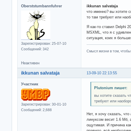
Oberststumbannfuhrer
ikkunan salvataja
что именно? вы хотите с
то там требуют или наоб
Я как-то ставил Delphi 2
MSXML, что я с удивлен
ситуация, коих я больше
Зарегистрирован: 25-07-10
Сообщений: 342
Смысл жизни в том, чтобы
Неактивен
ikkunan salvataja
13-09-10 22:13:55
Участник
Plutonium пишет:
вы хотите сказать ч
требуют или наоборо
Зарегистрирован: 30-01-10
Сообщений: 2,688
Нет, я хочу сказать, чт
линуксом весит 1.6 Мб, 
ощутимая. И причина как
правило, всё необходимо