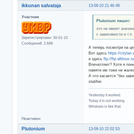
ikkunan salvataja
13-09-10 21:46:48
Участник
Plutonium пишет:
это не имеет значен
с зависимости и т.п.
Зарегистрирован: 30-01-10
Сообщений: 2,688
А теперь посмотри на це
Вот здесь
https://citylan
и здесь
ftp://ftp.altlinux
Впечатляет? Хотя я пон
памяти им тоже не жалк
А что касается "без зав
statifier.
Yesterday it worked.
Today it is not working.
Windows is like that.
Неактивен
Plutonium
13-09-10 22:02:53