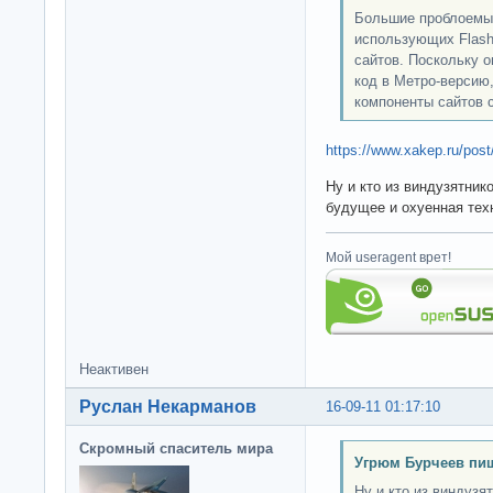
Большие проблоемы 
использующих Flash 
сайтов. Поскольку о
код в Метро-версию,
компоненты сайтов с
https://www.xakep.ru/post
Ну и кто из виндузятник
будущее и охуенная тех
Мой useragent врет!
Неактивен
Руслан Некарманов
16-09-11 01:17:10
Скромный спаситель мира
Угрюм Бурчеев пиш
Ну и кто из виндузя