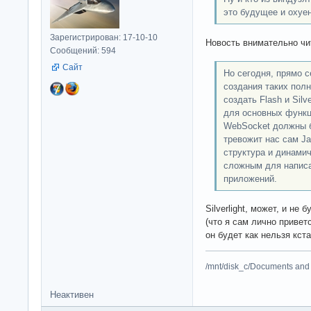
это будущее и охуе
Зарегистрирован: 17-10-10
Новость внимательно чи
Сообщений: 594
Сайт
Но сегодня, прямо 
создания таких пол
создать Flash и Silv
для основных функци
WebSocket должны б
тревожит нас сам Ja
структура и динамич
сложным для напис
приложений.
Silverlight, может, и не
(что я сам лично привет
он будет как нельзя кст
/mnt/disk_c/Documents and 
Неактивен