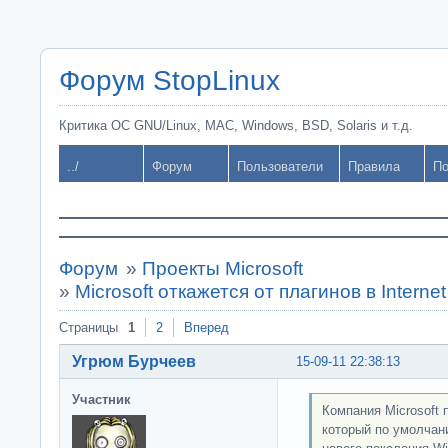
Форум StopLinux
Критика ОС GNU/Linux, MAC, Windows, BSD, Solaris и т.д.
../
Форум
Пользователи
Правила
По
Форум
»
Проекты Microsoft
»
Microsoft откажется от плагинов в Internet
Страницы
1
2
Вперед
Угрюм Бурчеев
15-09-11 22:38:13
Участник
Компания Microsoft п
который по умолчан