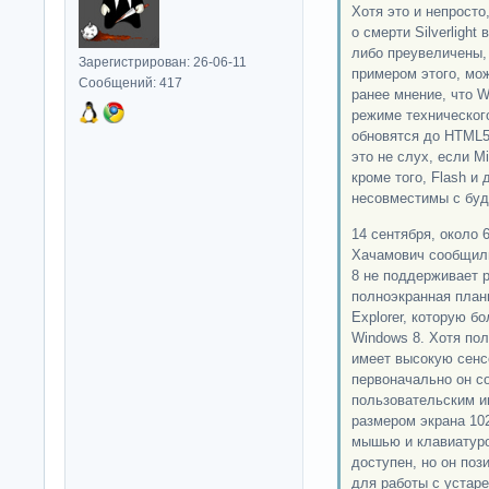
Хотя это и непросто
о смерти Silverligh
либо преувеличены,
Зарегистрирован: 26-06-11
примером этого, мо
Сообщений: 417
ранее мнение, что 
режиме техническог
обновятся до HTML5.
это не слух, если Mi
кроме того, Flash и
несовместимы с буд
14 сентября, около 
Хачамович сообщили
8 не поддерживает 
полноэкранная планш
Explorer, которую 
Windows 8. Хотя по
имеет высокую сенс
первоначально он со
пользовательским и
размером экрана 10
мышью и клавиатуро
доступен, но он поз
для работы с устар