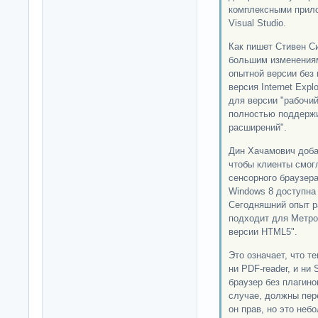
комплексными прило
Visual Studio.
Как пишет Стивен С
большим изменениям 
опытной версии без 
версия Internet Expl
для версии "рабочий
полностью поддержи
расширений".
Дин Хачамович добав
чтобы клиенты смог
сенсорного браузера
Windows 8 доступна 
Сегодняшний опыт р
подходит для Метро
версии HTML5".
Это означает, что те
ни PDF-reader, и ни 
браузер без плагино
случае, должны пер
он прав, но это неб