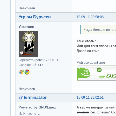
Неактивен
Угрюм Бурчеев
15-09-11 22:58:08
Участник
Когда больше нечего ск
Тебе чтоль?
Или для тебя плагины э
Давай по теме.
Зарегистрирован: 26-06-11
Мой useragent врет!
Сообщений: 417
Неактивен
terminaLtor
15-09-11 23:02:51
Powered by GNU/Linux
А как же интерактивный
эльфом
без флеша? Хор
Из Интернета