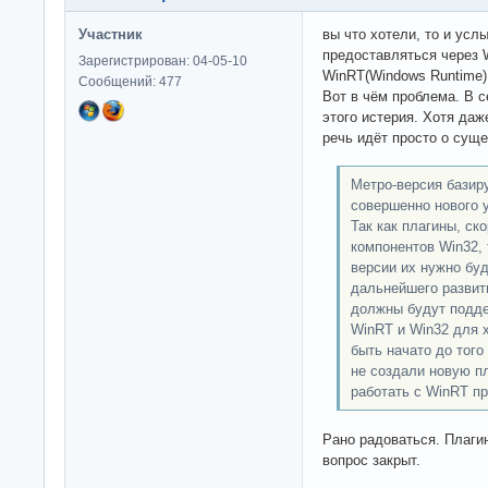
Участник
вы что хотели, то и усл
предоставляться через 
Зарегистрирован: 04-05-10
WinRT(Windows Runtime)
Сообщений: 477
Вот в чём проблема. В с
этого истерия. Хотя даж
речь идёт просто о сущ
Метро-версия базиру
совершенно нового у
Так как плагины, ск
компонентов Win32, 
версии их нужно буд
дальнейшего развити
должны будут подде
WinRT и Win32 для x
быть начато до того
не создали новую пл
работать с WinRT пр
Рано радоваться. Плаги
вопрос закрыт.