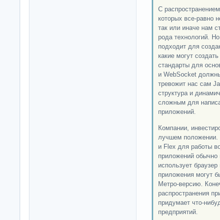
С распространением
которых все-равно 
так или иначе нам с
рода технологий. Но
подходит для созда
какие могут создать 
стандарты для осно
и WebSocket должны
тревожит нас сам Ja
структура и динамич
сложным для напис
приложений.
Компании, инвестиров
лучшем положении. Э
и Flex для работы в
приложений обычно 
использует браузер 
приложения могут б
Метро-версию. Коне
распространения пр
придумает что-нибуд
предприятий.