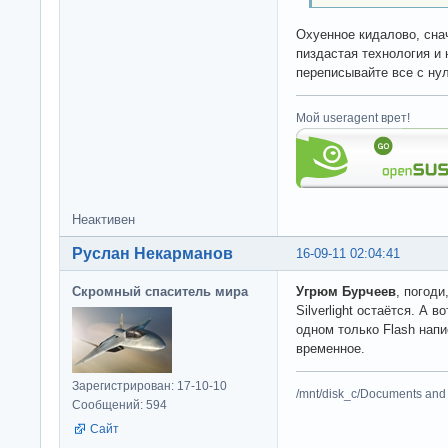
Охуенное кидалово, снач
пиздастая технология и 
переписывайте все с нул
Мой useragent врет!
Неактивен
Руслан Некарманов
16-09-11 02:04:41
Скромный спаситель мира
Угрюм Бурчеев
, погод
Silverlight остаётся. А в
одном только Flash напи
временное.
Зарегистрирован: 17-10-10
/mnt/disk_c/Documents and 
Сообщений: 594
Сайт