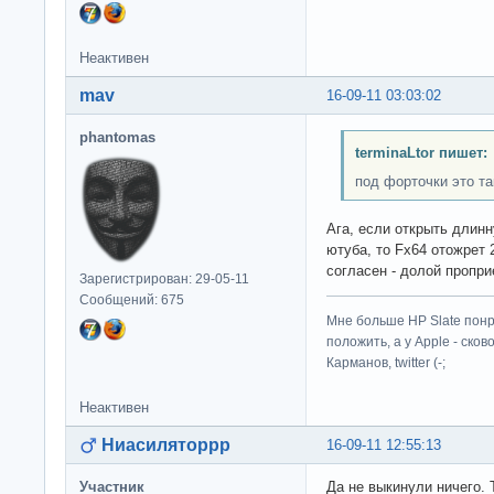
Неактивен
mav
16-09-11 03:03:02
phantomas
terminaLtor пишет:
под форточки это та
Ага, если открыть длин
ютуба, то Fx64 отожрет 
согласен - долой пропри
Зарегистрирован: 29-05-11
Сообщений: 675
Мне больше HP Slate понр
положить, а у Apple - ско
Карманов, twitter (-;
Неактивен
Ниасиляторрр
16-09-11 12:55:13
Участник
Да не выкинули ничего. 