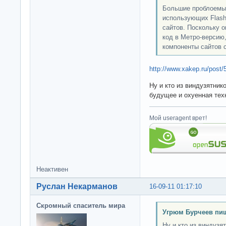
Большие проблоемы 
использующих Flash 
сайтов. Поскольку о
код в Метро-версию,
компоненты сайтов с
http://www.xakep.ru/post/
Ну и кто из виндузятник
будущее и охуенная тех
Мой useragent врет!
Неактивен
Руслан Некарманов
16-09-11 01:17:10
Скромный спаситель мира
Угрюм Бурчеев пиш
Ну и кто из виндузя