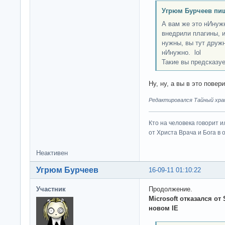
Угрюм Бурчеев пиш
А вам же это нИнужно
внедрили плагины, 
нужны, вы тут дружн
нИнужно. lol
Такие вы предсказуе
Ну, ну, а вы в это пове
Редактировался Тайный хран
Кто на человека говорит и
от Христа Врача и Бога в о
Неактивен
Угрюм Бурчеев
16-09-11 01:10:22
Участник
Продолжение.
Microsoft отказался от 
новом IE