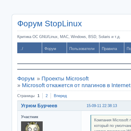
Форум StopLinux
Критика ОС GNU/Linux, MAC, Windows, BSD, Solaris и т.д.
../
Форум
Пользователи
Правила
По
Форум
»
Проекты Microsoft
»
Microsoft откажется от плагинов в Internet
Страницы
1
2
Вперед
Угрюм Бурчеев
15-09-11 22:38:13
Участник
Компания Microsoft п
который по умолчан