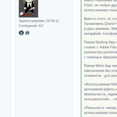
нового поколения Wi
Flash, ни любую дру
использования плаг
Вместо этого, по сл
Зарегистрирован: 26-06-11
Хачамовича (David H
Сообщений: 417
в двух режимах: Met
интерфейс платформ
Режим Desktop App 
схожих с Adobe Flas
количество контент
с помощью браузера
Режим Metro App пр
обеспечения без пла
элементов - для уве
«Использование Met
автономной работы 
безопасности, наде
пользователей», - о
«Реальность такова,
использования плаг