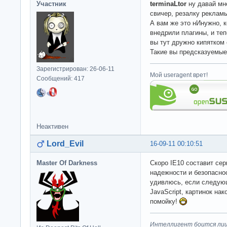
Участник
terminaLtor
ну давай мне
свичер, резалку рекламы
А вам же это нИнужно, ко
внедрили плагины, и те
вы тут дружно кипятком
Такие вы предсказуемые.
Зарегистрирован: 26-06-11
Мой useragent врет!
Сообщений: 417
Неактивен
Lord_Evil
16-09-11 00:10:51
Master Of Darkness
Скоро IE10 составит се
надежности и безопасност
удивлюсь, если следующ
JavaScript, картинок нак
помойку!
Интеллигент боится лиш