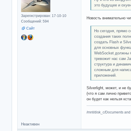
это будущее и охуе
Зарегистрирован: 17-10-10
Новость внимательно чи
Сообщений: 594
Сайт
Но сегодня, прямо 
создания таких пол
создать Flash и Silv
для основных функци
WebSocket должны б
тревожит нас сам Ja
структура и динамич
сложным для напис
приложений.
Silverlight, может, и не
(что я сам лично привет
он будет как нельзя кст
/mnt/disk_c/Documents and 
Неактивен