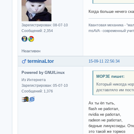
Когда больше нечего сказат
Зарегистрирован: 08-07-10
Квантовая механика - "ма
Сообщений: 2,354
msAVA - современный учит
Неактивен
terminaLtor
15-09-11 22:56:34
Powered by GNU/Linux
MOP3E пишет:
Из Интернета
Который никогда нор
Зарегистрирован: 05-07-10
доставляло им пост
Сообщений: 1,376
Ах ты ёп тыть,
flash не работал,
nvidia не работал,
radeon не работал,
бедные линуксоиды. Отк
это такой же тормоз