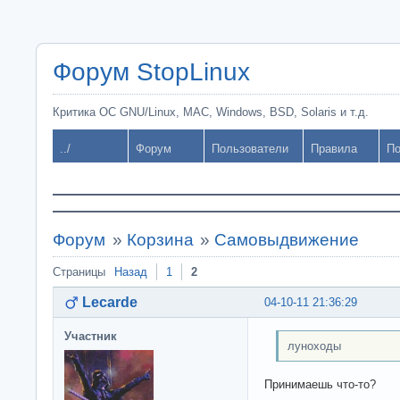
Форум StopLinux
Критика ОС GNU/Linux, MAC, Windows, BSD, Solaris и т.д.
../
Форум
Пользователи
Правила
По
Форум
»
Корзина
»
Самовыдвижение
Страницы
Назад
1
2
Lecarde
04-10-11 21:36:29
Участник
луноходы
Принимаешь что-то?