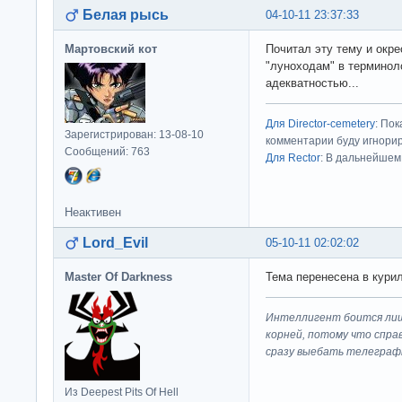
Белая рысь
04-10-11 23:37:33
Мартовский кот
Почитал эту тему и окре
"луноходам" в терминоло
адекватностью...
Для Director-cemetery
: По
Зарегистрирован: 13-08-10
комментарии буду игнорир
Сообщений: 763
Для Rector
: В дальнейшем
Неактивен
Lord_Evil
05-10-11 02:02:02
Master Of Darkness
Тема перенесена в курил
Интеллигент боится лиш
корней, потому что спра
сразу выeбaть телеграф
Из Deepest Pits Of Hell