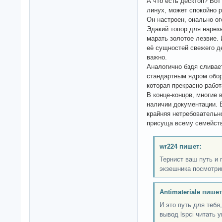
А что есть десктоп? Вот
линух, может спокойно р
Он настроен, онально ог
Эдакий топор для нареза
марать золотое лезвие. 
её сущностей свежего де
важно.
Аналогично бздя сливае
стандартным ядром обор
которая прекрасно работ
В конце-концов, многие
наличии документации. 
крайняя нетребовательно
присуща всему семейств
wr224 пишет:
Тернист ваш путь и 
экзешника посмотр
Antimateriale пишет
И это путь для тебя,
вывод lspci читать 