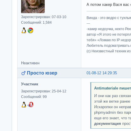
А потом хакер Вася вас 
Зарегистрирован: 07-03-10
Винда - это ведро с тухлым
Сообщений: 1,584
---
-хакир недоучка, некто Ре
автор «Я этого не потерп
тебя» «Ломаю по IP недор
Любитель подсматривать в
(c) Неизвестный техник и
Неактивен
Просто юзер
01-08-12 14:29:35
Участник
Antimateriale пишет
Зарегистрирован: 25-04-12
И они как раз связа
Сообщений: 99
этой же ветке ранее
Искаропки он неправ
phpmyadmin без паро
еще его знает, что 
документация
прост