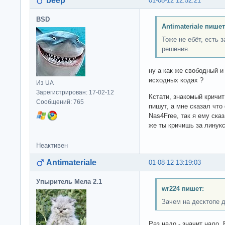
beep
01-08-12 12:52:21
BSD
Antimateriale пишет
Тоже не ебёт, есть 
решения.
ну а как же свободный и
исходных кодах ?
Из UA
Зарегистрирован: 17-02-12
Кстати, знакомый кричит
Сообщений: 765
пишут, а мне сказал чт
Nas4Free, так я ему сказ
же ты кричишь за линук
Неактивен
Antimateriale
01-08-12 13:19:03
Упыритель Мела 2.1
wr224 пишет:
Зачем на десктопе 
Раз надо - значит надо.