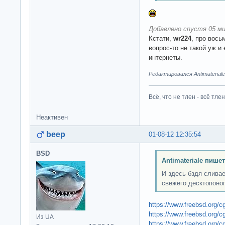
Добавлено спустя 05 ми
Кстати,
wr224
, про вось
вопрос-то не такой уж и 
интернеты.
Редактировался Antimateriale
Всё, что не тлен - всё тлен
Неактивен
beep
01-08-12 12:35:54
BSD
Antimateriale пишет
И здесь бздя сливае
свежего десктопоног
https://www.freebsd.org/c
https://www.freebsd.org/cg
Из UA
https://www.freebsd.org/cg