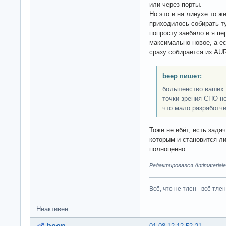
или через порты.
Но это и на линухе то ж
приходилось собирать т
попросту заебало и я пе
максимально новое, а ес
сразу собирается из AU
beep пишет:
большенство ваших 
точки зрения СПО не
что мало разработч
Тоже не ебёт, есть зада
которым и становится ли
полноценно.
Редактировался Antimateriale
Всё, что не тлен - всё тлен
Неактивен