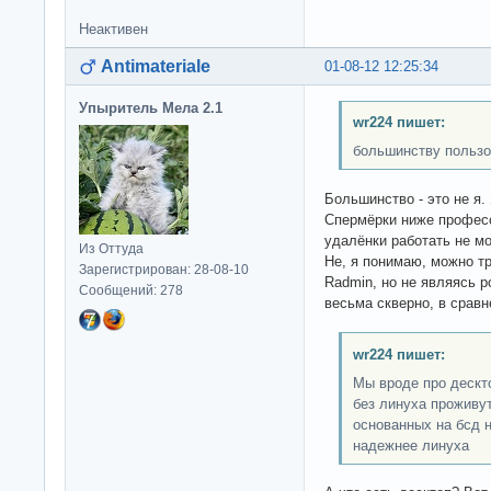
Неактивен
Antimateriale
01-08-12 12:25:34
Упыритель Мела 2.1
wr224 пишет:
большинству пользо
Большинство - это не я.
Спермёрки ниже професс
удалёнки работать не мо
Из Оттуда
Не, я понимаю, можно т
Зарегистрирован: 28-08-10
Radmin, но не являясь 
Сообщений: 278
весьма скверно, в сравн
wr224 пишет:
Мы вроде про дескто
без линуха проживут
основанных на бсд н
надежнее линуха