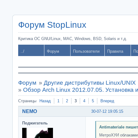
Форум StopLinux
Критика ОС GNU/Linux, MAC, Windows, BSD, Solaris и т.д.
../
Форум
Пользователи
Правила
По
Форум
»
Другие дистрибутивы Linux/UNIX
»
Обзор Arch Linux 2012.07.05. Установка 
Страницы
Назад
1
2
3
4
5
Вперед
NEMO
30-07-12 19:05:15
Поджигатель
Antimateriale пишет
МетроХУИ облаками