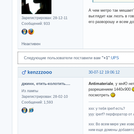
А чем метро так мешает?
выглядит как лезть в гов
Зарегистрирован: 28-12-11
его разворошу и всем до
Сообщений: 933
Неактивен
Следующие пользователи поставили вам
"+1"
:
UPS
kenzzzooo
30-07-12 19:06:12
джинн, етить-колотить....
Antimateriale
, у мнЮ не
разрешением 1440х900
Из лампы
посмотреть
Зарегистрирован: 28-02-10
Сообщений: 1,593
ххх: у тебя iperf есть?
yyy: iperf? перфоратор от
xxx: Во всем мире уже изв
ним еще домены добавятс