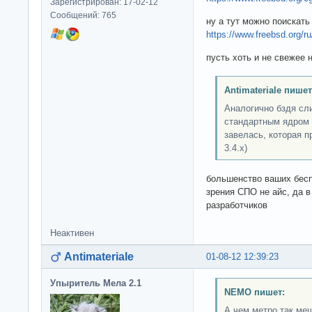
Зарегистрирован: 17-02-12
Сообщений: 765
ну а тут можно поискать
https://www.freebsd.org/ru
пусть хоть и не свежее 
Antimateriale пишет
Аналогично бздя сл
стандартным ядром 
завелась, которая п
3.4.x)
большенство ваших бесп
зрения СПО не айс, да в
разработчиков
Неактивен
Antimateriale
01-08-12 12:39:23
Упыритель Мела 2.1
NEMO пишет:
А чем метро так меш