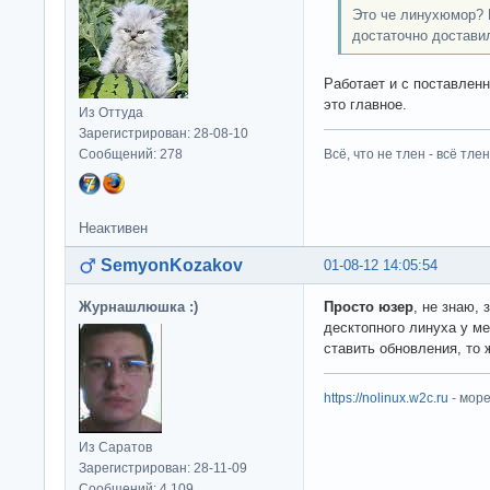
Это че линухюмор? 
достаточно достави
Работает и с поставлен
это главное.
Из Оттуда
Зарегистрирован: 28-08-10
Сообщений: 278
Всё, что не тлен - всё тлен
Неактивен
SemyonKozakov
01-08-12 14:05:54
Журнашлюшка :)
Просто юзер
, не знаю,
десктопного линуха у ме
ставить обновления, то
https://nolinux.w2c.ru
- мор
Из Саратов
Зарегистрирован: 28-11-09
Сообщений: 4,109