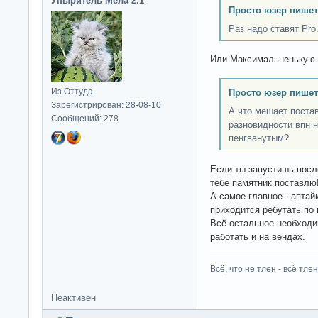
Упыритель Мела 2.1
Просто юзер пишет
Раз надо ставят Pro
Или Максимальненькую
Из Оттуда
Просто юзер пишет
Зарегистрирован: 28-08-10
А что мешает постав
Сообщений: 278
разновидности впн 
пенгванутым?
Если ты запустишь посл
тебе памятник поставлю!
А самое главное - аптай
приходится ребутать по
Всё остальное необходим
работать и на вендах.
Всё, что не тлен - всё тлен
Неактивен