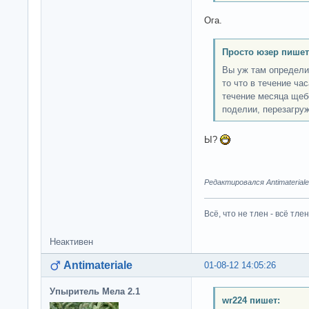
Ога.
Просто юзер пишет
Вы уж там определи
то что в течение ча
течение месяца щебе
поделии, перезагру
Ы?
Редактировался Antimateriale
Всё, что не тлен - всё тлен
Неактивен
Antimateriale
01-08-12 14:05:26
Упыритель Мела 2.1
wr224 пишет: