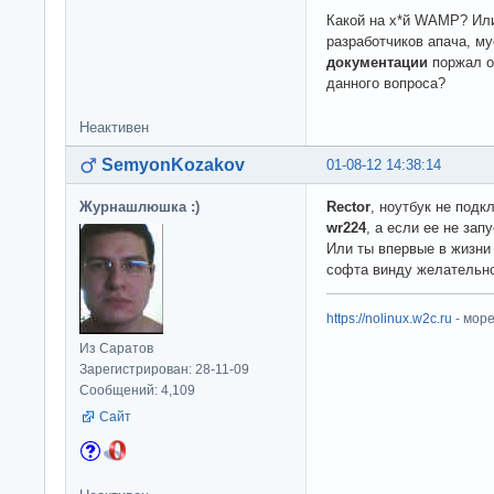
Какой на х*й WAMP? Или
разработчиков апача, м
документации
поржал о
данного вопроса?
Неактивен
SemyonKozakov
01-08-12 14:38:14
Журнашлюшка :)
Rector
, ноутбук не подк
wr224
, а если ее не зап
Или ты впервые в жизни
софта винду желательно
https://nolinux.w2c.ru
- мор
Из Саратов
Зарегистрирован: 28-11-09
Сообщений: 4,109
Сайт