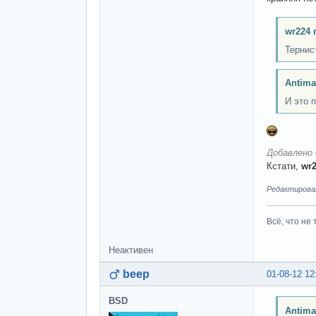
wr224 
Тернис
Antima
И это п
Добавлено 
Кстати,
wr
Редактировалс
Всё, что не 
Неактивен
beep
01-08-12 12
BSD
Antima