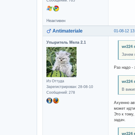
Сообщений: 765
Неактивен
Antimateriale
01-08-12 13
Упыритель Мела 2.1
wr224 
Зачем 
Раз надо -
Из Оттуда
wr224 
Зарегистрирован: 28-08-10
В вики
Сообщений: 278
Ахуенно ав
может идти
Это к тому
задач.
wr224 