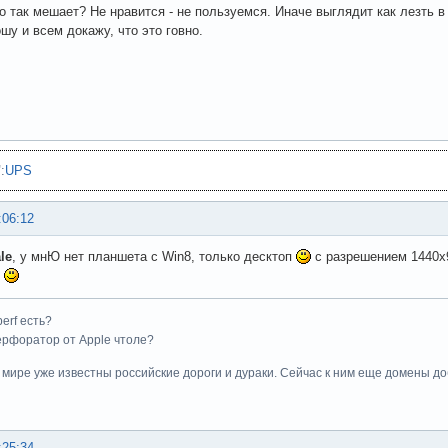
о так мешает? Не нравится - не пользуемся. Иначе выглядит как лезть в 
шу и всем докажу, что это говно.
"
:
UPS
:06:12
le
, у мнЮ нет планшета с Win8, только десктоп
с разрешением 1440
ь
perf есть?
 перфоратор от Apple чтоле?
м мире уже известны российские дороги и дураки. Сейчас к ним еще домены до
:25:34