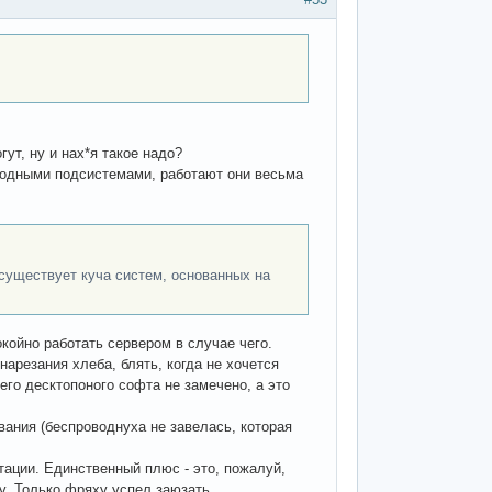
ут, ну и нах*я такое надо?
 родными подсистемами, работают они весьма
 существует куча систем, основанных на
койно работать сервером в случае чего.
нарезания хлеба, блять, когда не хочется
его десктопоного софта не замечено, а это
ания (беспроводнуха не завелась, которая
тации. Единственный плюс - это, пожалуй,
у. Только фряху успел заюзать.