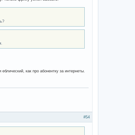
шь?
м.
и еблический, как про абонентку за интернеты.
#54