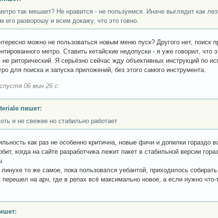
метро так мешает? Не нравится - не пользуемся. Иначе выглядит как лезть
м его разворошу и всем докажу, что это говно.
интересно можно не пользоваться новым меню пуск? Другого нет, поиск п
нтированного метро. Ставить кетайские недопуски - я уже говорил, что э
с не риторический. Я серьёзно сейчас жду объективных инструкций по ис
тро для поиска и запуска приложений, без этого самого инструмента.
спустя 06 мин 26 с:
teriale пишет:
хоть и не свежее но стабильно работает
ильность как раз не особенно критична, новые фичи и допилки гораздо в
обит, когда на сайте разработчика лежит пакет в стабильной версии гора
ы.
а линухе то же самое, пока пользовался уебантой, приходилось собират
я перешел на арч, где в репах всё максимально новое, а если нужно что-
ишет: