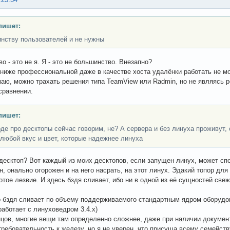
пишет:
нству пользователей и не нужны
о - это не я. Я - это не большинство. Внезапно?
ниже профессиональной даже в качестве хоста удалёнки работать не мог
маю, можно трахать решения типа TeamView или Radmin, но не являясь
 сравнении.
пишет:
де про десктопы сейчас говорим, не? А сервера и без линуха проживут,
 любой вкус и цвет, которые надежнее линуха
 десктоп? Вот каждый из моих десктопов, если запущен линух, может спо
н, онально огорожен и на него насрать, на этот линух. Эдакий топор для 
отое лезвие. И здесь бздя сливает, ибо ни в одной из её сущностей свеж
 бздя сливает по объему поддерживаемого стандартным ядром оборудов
работает с линуховедром 3.4.x)
нцов, многие вещи там определенно сложнее, даже при наличии докумен
требовательность к железу, но я не уверен, что присуща всему семейств