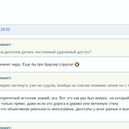
:19:03
пишет:
на десктопе делать постоянный удаленный доступ?
 значит надо. Еще бы про браузер спросил
пишет:
педию заглянуть уже не судьба, вообще не совсем понимаю зачем ты с 
торитетный источник знаний, ага. Вот это как раз был вопрос, на которы
 только прямо, даже если это дорога в дерево или бетонную стену.
, что объективная реальность многогранна, десктопы у всех разные и в
пишет: