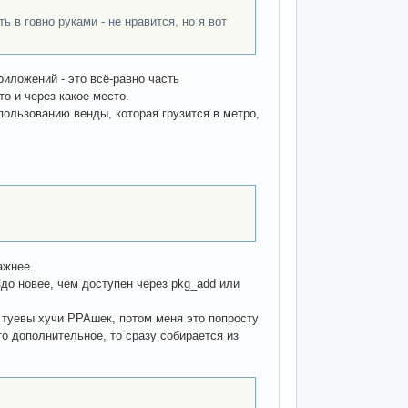
 в говно руками - не нравится, но я вот
риложений - это всё-равно часть
то и через какое место.
пользованию венды, которая грузится в метро,
ажнее.
здо новее, чем доступен через pkg_add или
ь туевы хучи PPAшек, потом меня это попросту
то дополнительное, то сразу собирается из