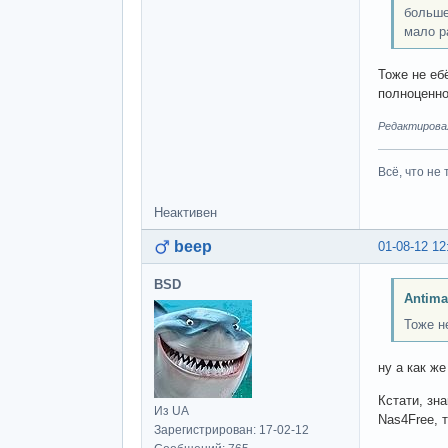
больше
мало р
Тоже не еб
полноценно
Редактировалс
Всё, что не 
Неактивен
beep
01-08-12 12
BSD
Antima
Тоже н
ну а как ж
Кстати, зн
Из UA
Nas4Free, 
Зарегистрирован: 17-02-12