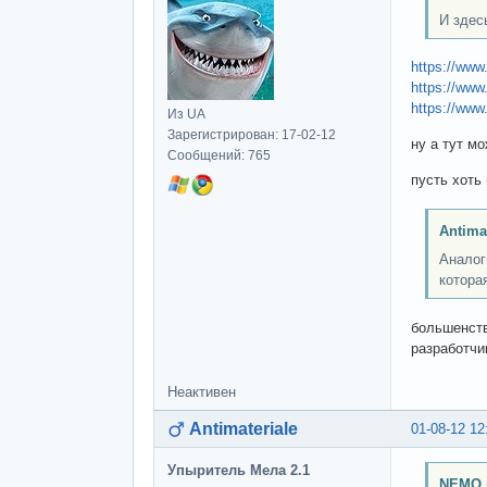
И здес
https://www
https://www.
https://www.
Из UA
Зарегистрирован: 17-02-12
ну а тут м
Сообщений: 765
пусть хоть
Antima
Аналог
котора
большенств
разработчи
Неактивен
Antimateriale
01-08-12 12
Упыритель Мела 2.1
NEMO 