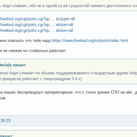
ь бздя сливает, ибо ни в одной из её сущностей свежего десктопоного со
.freebsd.org/cgi/ports.cgi?qu … &stype=all
freebsd.org/cgi/ports.cgi?qu … ektion=all
freebsd.org/cgi/ports.cgi?qu … ektion=all
ожно поискать что тебе надо
https://www.freebsd.org/ru/ports/index.html
 и не свежее но стабильно работает
teriale пишет:
ично бздя сливает по объему поддерживаемого стандартным ядром обор
я прекрасно работает с линуховедром 3.4.x)
о ваших беспроводнух проприетарные, что с точки зрения СПО не айс, д
ков
:39:23
пишет: