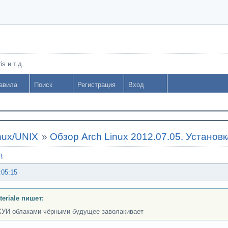
s и т.д.
авила
Поиск
Регистрация
Вход
nux/UNIX
»
Обзор Arch Linux 2012.07.05. Установк
д
:05:15
teriale пишет:
УИ облаками чёрными будущее заволакивает