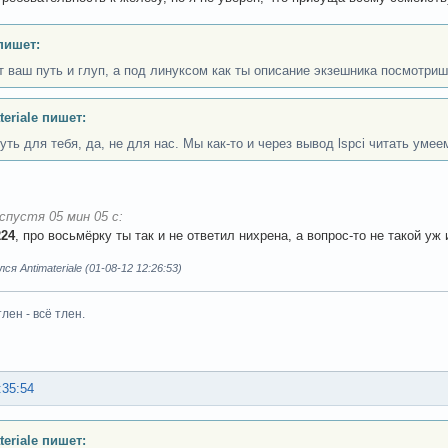
пишет:
т ваш путь и глуп, а под линуксом как ты описание экзешника посмотри
teriale пишет:
уть для тебя, да, не для нас. Мы как-то и через вывод lspci читать умее
спустя 05 мин 05 с:
224
, про восьмёрку ты так и не ответил нихрена, а вопрос-то не такой уж 
я Antimateriale (01-08-12 12:26:53)
тлен - всё тлен.
:35:54
teriale пишет: