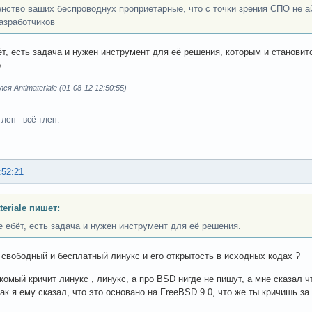
нство ваших беспроводнух проприетарные, что с точки зрения СПО не ай
азработчиков
ёт, есть задача и нужен инструмент для её решения, которым и становит
.
я Antimateriale (01-08-12 12:50:55)
тлен - всё тлен.
:52:21
teriale пишет:
е ебёт, есть задача и нужен инструмент для её решения.
е свободный и бесплатный линукс и его открытость в исходных кодах ?
акомый кричит линукс , линукс, а про BSD нигде не пишут, а мне сказал
так я ему сказал, что это основано на FreeBSD 9.0, что же ты кричишь з