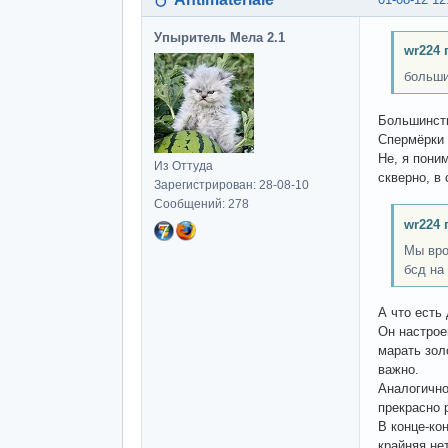
Упыритель Мела 2.1
wr224 
больши
Большинств
Спермёрки 
Не, я пони
Из Оттуда
скверно, в
Зарегистрирован: 28-08-10
Сообщений: 278
wr224 
Мы вро
бсд на
А что есть
Он настрое
марать зол
важно.
Аналогично
прекрасно 
В конце-ко
крайняя не