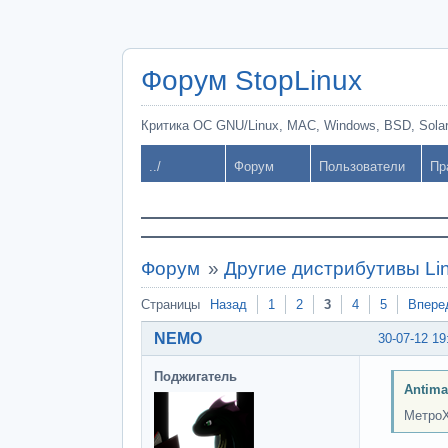
Форум StopLinux
Критика ОС GNU/Linux, MAC, Windows, BSD, Solari
../
Форум
Пользователи
Пр
Форум
»
Другие дистрибутивы Li
Страницы
Назад
1
2
3
4
5
Впере
NEMO
30-07-12 19
Поджигатель
Antima
МетроХ