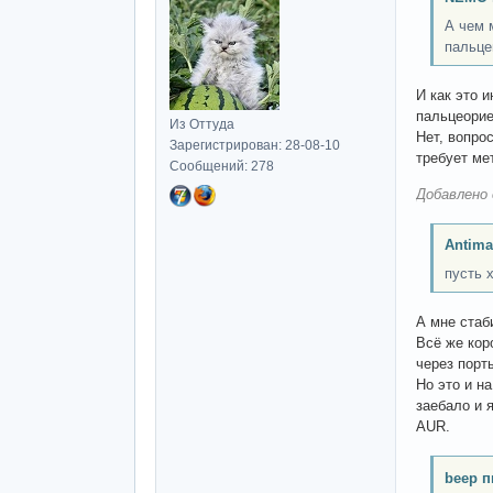
А чем 
пальце
И как это 
пальцеорие
Из Оттуда
Нет, вопро
Зарегистрирован: 28-08-10
требует ме
Сообщений: 278
Добавлено 
Antima
пусть 
А мне стаб
Всё же кор
через порт
Но это и н
заебало и 
AUR.
beep п