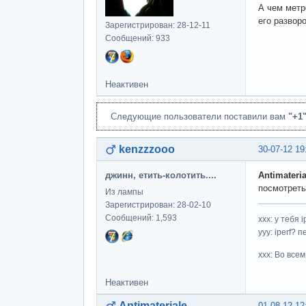
А чем метр
его разворо
Зарегистрирован: 28-12-11
Сообщений: 933
Неактивен
Следующие пользователи поставили вам
"+1
kenzzzooo
30-07-12 19
джинн, етить-колотить....
Antimateria
посмотрет
Из лампы
Зарегистрирован: 28-02-10
Сообщений: 1,593
ххх: у тебя i
yyy: iperf?
xxx: Во все
Неактивен
Antimateriale
01-08-12 12