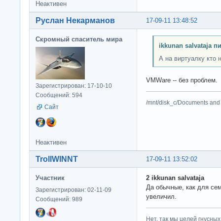
Неактивен
Руслан Некарманов
17-09-11 13:48:52
Скромный спаситель мира
ikkunan salvataja п
А на виртуалку кто 
VMWare -- без проблем.
Зарегистрирован: 17-10-10
Сообщений: 594
/mnt/disk_c/Documents and 
Сайт
Неактивен
TrollWINNT
17-09-11 13:52:02
Участник
2 ikkunan salvataja
Да обычные, как для се
Зарегистрирован: 02-11-09
увеличил.
Сообщений: 989
Нет, так мы целей гнусных 