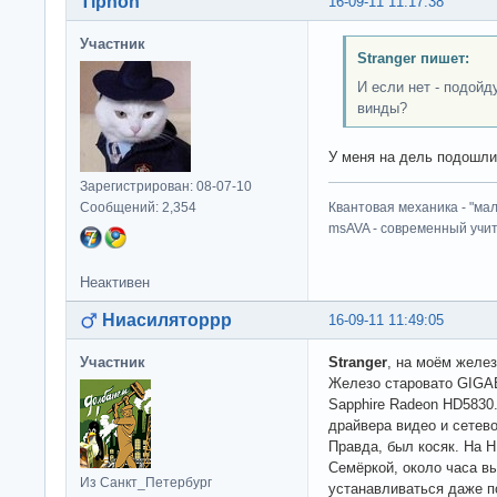
Tiphon
16-09-11 11:17:38
Участник
Stranger пишет:
И если нет - подойд
винды?
У меня на дель подошли
Зарегистрирован: 08-07-10
Сообщений: 2,354
Квантовая механика - "ма
msAVA - современный учит
Неактивен
Ниасиляторрр
16-09-11 11:49:05
Участник
Stranger
, на моём желез
Железо старовато GIGAB
Sapphire Radeon HD5830
драйвера видео и сетево
Правда, был косяк. На 
Семёркой, около часа вы
Из Санкт_Петербург
устанавливаться даже 