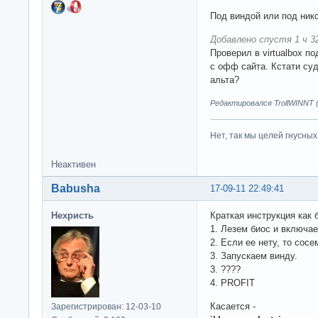
Под виндой или под ник
Добавлено спустя 1 ч 32
Проверил в virtualbox по
с офф сайта. Кстати суд
альта?
Редактировался TrollWINNT (
Нет, так мы целей гнусных 
Неактивен
Babusha
17-09-11 22:49:41
Нехристь
Краткая инструкция как 
1. Лезем биос и включа
2. Если ее нету, то сос
3. Запускаем винду.
3. ????
4. PROFIT
Касается -
Зарегистрирован: 12-03-10