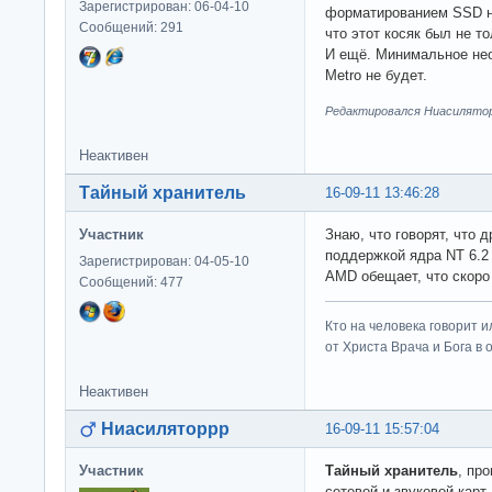
Зарегистрирован: 06-04-10
форматированием SSD на
Сообщений: 291
что этот косяк был не то
И ещё. Минимальное нео
Metro не будет.
Редактировался Ниасиляторр
Неактивен
Тайный хранитель
16-09-11 13:46:28
Участник
Знаю, что говорят, что д
поддержкой ядра NT 6.2 
Зарегистрирован: 04-05-10
AMD обещает, что скоро
Сообщений: 477
Кто на человека говорит и
от Христа Врача и Бога в о
Неактивен
Ниасиляторрр
16-09-11 15:57:04
Участник
Тайный хранитель
, пр
сетевой и звуковой карт