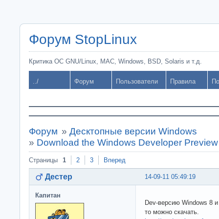
Форум StopLinux
Критика ОС GNU/Linux, MAC, Windows, BSD, Solaris и т.д.
../
Форум
Пользователи
Правила
По
Форум
»
Десктопные версии Windows
»
Download the Windows Developer Preview
Страницы
1
2
3
Вперед
Дестер
14-09-11 05:49:19
Капитан
Dev-версию Windows 8 и 
то можно скачать.