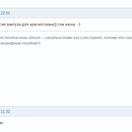
:22:01
ия вантуза для красноглазых)) тож качну :-)
т боится лишь одного — касаться темы зла и его корней, потому что спра
елеграфным столбом.
©
:11:32
м.