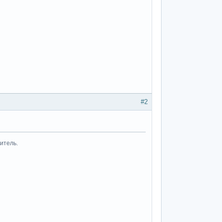
#2
итель.