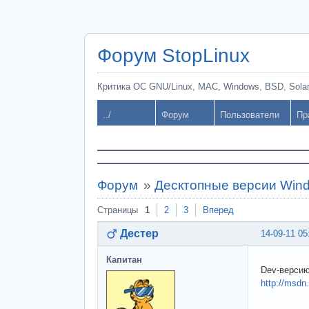
Форум StopLinux
Критика ОС GNU/Linux, MAC, Windows, BSD, Solari
../
Форум
Пользователи
Пр
Форум
»
Десктопные версии Win
Страницы
1
2
3
Вперед
Дестер
14-09-11 05
Капитан
Dev-версию
http://msdn