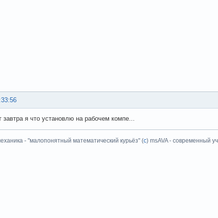
:33:56
т завтра я что установлю на рабочем компе...
еханика - "малопонятный математический курьёз" (
с
) msAVA - современный уч