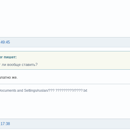
:49:45
er пишет:
т ли вообще ставить?
платно же.
Documents and Settings/ruslan/??? ?????????/????.txt
:17:38