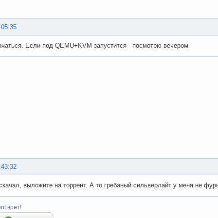
:05:35
ачаться. Если под QEMU+KVM запустится - посмотрю вечером
:43:32
 скачал, выложите на торрент. А то гребаный сильверлайт у меня не фур
nt врет!