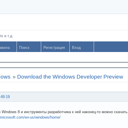
s и т.д.
авила
Поиск
Регистрация
Вход
dows
»
Download the Windows Developer Preview
:49:19
 Windows 8 и инструменты разработчика к ней наконец-то можно скачать
.microsoft.com/en-us/windows/home/