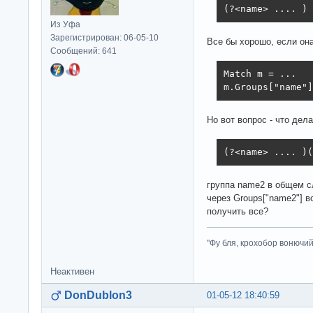
(?<name> .... )
Из Уфа
Зарегистрирован: 06-05-10
Все бы хорошо, если она
Сообщений: 641
Match m = ...

m.Groups["name"]
Но вот вопрос - что дел
(?<name> .... )(
группа name2 в общем с
через Groups["name2"] в
получить все?
"Фу бля, крохобор вонючий"
Неактивен
DonDublon3
01-05-12 18:40:59