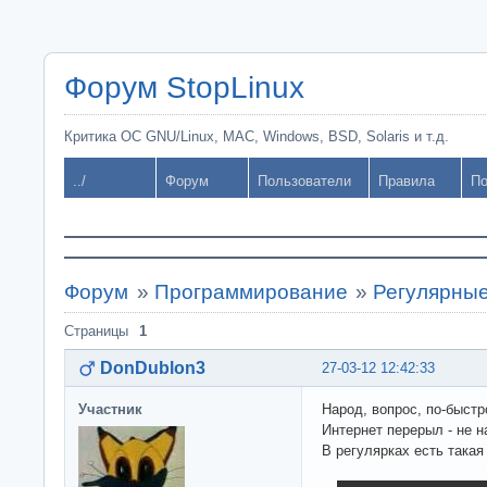
Форум StopLinux
Критика ОС GNU/Linux, MAC, Windows, BSD, Solaris и т.д.
../
Форум
Пользователи
Правила
По
Форум
»
Программирование
»
Регулярные
Страницы
1
DonDublon3
27-03-12 12:42:33
Участник
Народ, вопрос, по-быстр
Интернет перерыл - не н
В регулярках есть такая