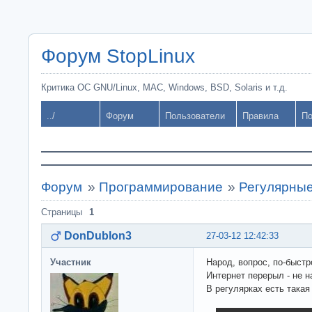
Форум StopLinux
Критика ОС GNU/Linux, MAC, Windows, BSD, Solaris и т.д.
../
Форум
Пользователи
Правила
По
Форум
»
Программирование
»
Регулярные
Страницы
1
DonDublon3
27-03-12 12:42:33
Участник
Народ, вопрос, по-быстр
Интернет перерыл - не н
В регулярках есть такая