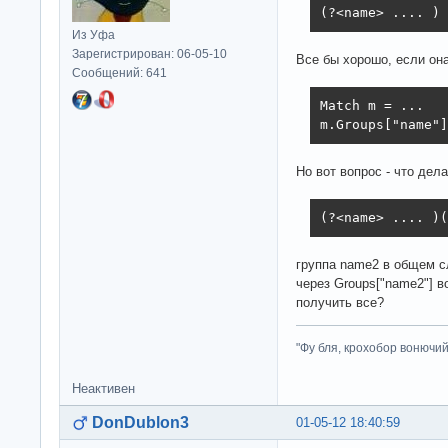
(?<name> .... )
Из Уфа
Зарегистрирован: 06-05-10
Все бы хорошо, если она
Сообщений: 641
Match m = ...

m.Groups["name"]
Но вот вопрос - что дел
(?<name> .... )(
группа name2 в общем с
через Groups["name2"] в
получить все?
"Фу бля, крохобор вонючий"
Неактивен
DonDublon3
01-05-12 18:40:59