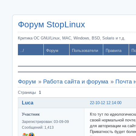
Форум StopLinux
Критика ОС GNU/Linux, MAC, Windows, BSD, Solaris и т.д.
../
Форум
Пользователи
Правила
По
Форум
»
Работа сайта и форума
»
Почта н
Страницы
1
Luca
22-10-12 12:14:00
Участник
Кто тут по идеологическ
своей нормальной почте,
Зарегистрирован: 03-09-09
для авторизации на сайт
Сообщений: 1,413
Приватность будет боле