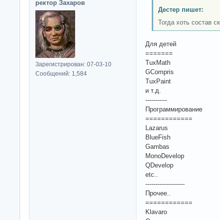
ректор Захаров
Дестер пишет:
Тогда хоть состав с
Для детей
=======
TuxMath
Зарегистрирован: 07-03-10
GCompris
Сообщений: 1,584
TuxPaint
и т.д.
-----------
Программирование
============
Lazarus
BlueFish
Gambas
MonoDevelop
QDevelop
etc..
--------------------
Прочее..
============
Klavaro