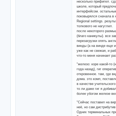
несколько прифигел. сда
школе, который предпоч
интерфейсом. остальные
поковырялся сначала в н
Regional settings. резул
толкового не нагуглил.
после некоторого размы
(благо каникулы). все за
перезагрузки опять англ
винды (а на винде еще и
уже как не свежая, и раб
что-то меня начинает ра
"железо: коре какой-то
года назад), гиг операти
откровенное. там, где в
дома. это комп, постав
в качестве учительского 
то ли даже гиг я добива
более убогом железе вел
"Сейчас поставил на вир
неё, но сам дистрибути
Одних терминальных про