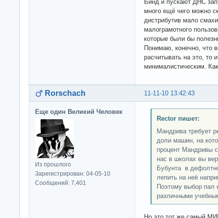
Бинд и пускают ДНС запр
много ещё чего можно с
дистрибутив мало смахи
малограмотного пользов
которые были бы полезны
Понимаю, конечно, что 
расчитывать на это, то 
минималистическим. Как 
Rorschach
11-11-10 13:42:43
Еще один Великий Человек
Rector пишет:
Мандрива требует р
доли машин, на кото
процент Мандривы с
нас в школах вы вер
Из прошлого
Бубунта в дефолтно
Зарегистрирован: 04-05-10
лепить на неё напри
Сообщений: 7,401
Поэтому выбор пал 
различными учебны
Но это тот же самый МИ