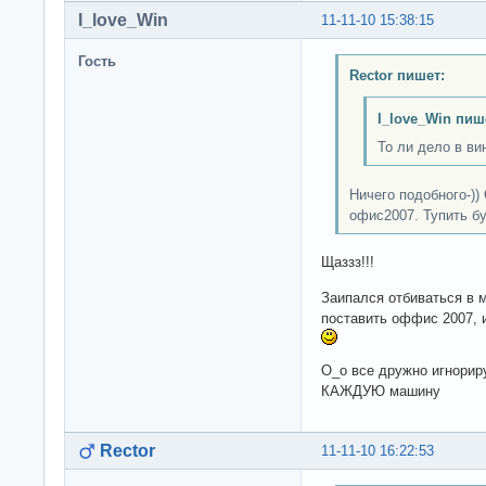
I_love_Win
11-11-10 15:38:15
Гость
Rector пишет:
I_love_Win пиш
То ли дело в ви
Ничего подобного-))
офис2007. Тупить б
Щаззз!!!
Заипался отбиваться в м
поставить оффис 2007, и
О_о все дружно игнорир
КАЖДУЮ машину
Rector
11-11-10 16:22:53