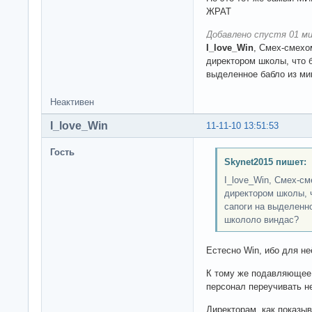
ЖРАТ
Добавлено спустя 01 ми
I_love_Win
, Смех-смехом
директором школы, что б
выделенное бабло из ми
Неактивен
I_love_Win
11-11-10 13:51:53
Гость
Skynet2015 пишет:
I_love_Win, Смех-см
директором школы, ч
сапоги на выделенн
школоло виндас?
Естесно Win, ибо для н
К тому же подавляющее 
персонал переучивать не
Директорам, как показыв