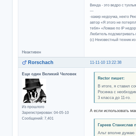
Винда - это ведро с тухлым
---
-хакир недоучка, некто Ре
автор «Я этого не потерп
тебя» «Ломаю по IP недор
Любитель подсматривать в
(c) Неизвестный техник и
Неактивен
Rorschach
11-11-10 13:22:38
Еще один Великий Человек
Rector пишет:
В итоге, я ставил с
Росинка с необходи
3 класса до 11-го.
Из прошлого
А если использовать ма
Зарегистрирован: 04-05-10
Сообщений: 7,401
Гареев Станислав 
Альт вполне думаю 