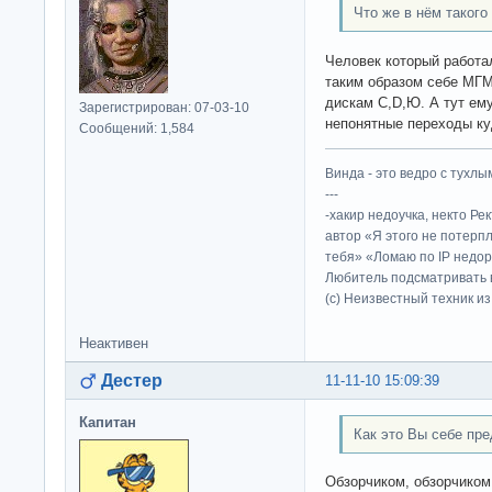
Что же в нём такого
Человек который работа
таким образом себе МГМ
дискам С,D,Ю. А тут ему
Зарегистрирован: 07-03-10
непонятные переходы куд
Сообщений: 1,584
Винда - это ведро с тухлым
---
-хакир недоучка, некто Ре
автор «Я этого не потерп
тебя» «Ломаю по IP недор
Любитель подсматривать в
(c) Неизвестный техник и
Неактивен
Дестер
11-11-10 15:09:39
Капитан
Как это Вы себе пр
Обзорчиком, обзорчико