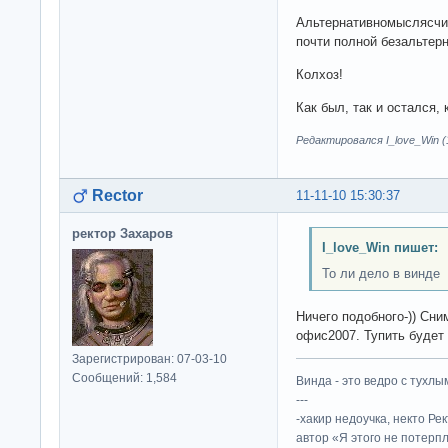
Альтернативномыслясчие
почти полной безальте
Колхоз!
Как был, так и остался, к
Редактировался I_love_Win (1
Rector
11-11-10 15:30:37
ректор Захаров
I_love_Win пишет:
То ли дело в винде
Ничего подобного-)) Сни
офис2007. Тупить будет
Зарегистрирован: 07-03-10
Сообщений: 1,584
Винда - это ведро с тухлым
---
-хакир недоучка, некто Ре
автор «Я этого не потерп