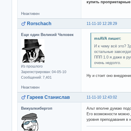
купить проприетарные
Неактивен
Rorschach
11-11-10 12:28:29
Еще один Великий Человек
msAVA пишет:
И к чему всё это? З
остальные завсегдат
ППП 1.0 я даже в ру
очень недолго.
Из прошлого
Зарегистрирован: 04-05-10
Ну и стоит оно внедрен
Сообщений: 7,401
Неактивен
Гареев Станислав
11-11-10 12:43:02
Вижуалкибергоп
Альт вполне думаю подо
Его возможности можно 
уровня преподавания в н