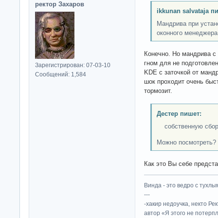
ректор Захаров
ikkunan salvataja п
Мандрива при устан
оконного менеджера
Конечно. Но мандрива с 
гном для не подготовлен
Зарегистрирован: 07-03-10
KDE с заточкой от манд
Сообщений: 1,584
шок проходит очень быс
тормозит.
Дестер пишет:
собственную сборку
Можно посмотреть?
Как это Вы себе предст
Винда - это ведро с тухлым
---
-хакир недоучка, некто Ре
автор «Я этого не потерп