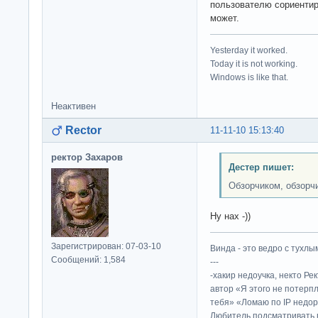
пользователю сориентир
может.
Yesterday it worked.
Today it is not working.
Windows is like that.
Неактивен
Rector
11-11-10 15:13:40
ректор Захаров
Дестер пишет:
Обзорчиком, обзорч
Ну нах -))
Зарегистрирован: 07-03-10
Винда - это ведро с тухлым
Сообщений: 1,584
---
-хакир недоучка, некто Ре
автор «Я этого не потерп
тебя» «Ломаю по IP недор
Любитель подсматривать в