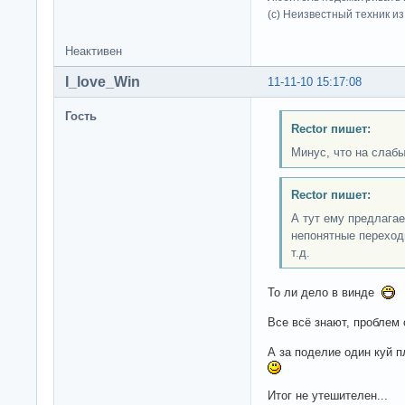
(c) Неизвестный техник и
Неактивен
I_love_Win
11-11-10 15:17:08
Гость
Rector пишет:
Минус, что на слаб
Rector пишет:
А тут ему предлагае
непонятные переход
т.д.
То ли дело в винде
Все всё знают, проблем 
А за поделие один куй 
Итог не утешителен...