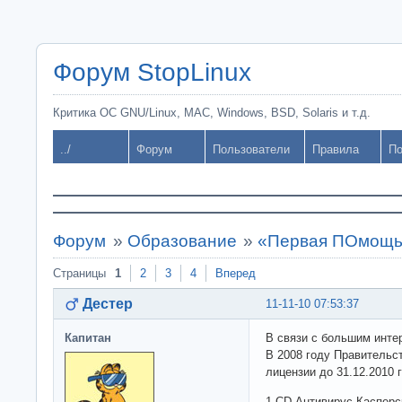
Форум StopLinux
Критика ОС GNU/Linux, MAC, Windows, BSD, Solaris и т.д.
../
Форум
Пользователи
Правила
По
Форум
»
Образование
»
«Первая ПОмощь
Страницы
1
2
3
4
Вперед
Дестер
11-11-10 07:53:37
Капитан
В связи с большим интер
В 2008 году Правительс
лицензии до 31.12.2010
1 CD Антивирус Касперс