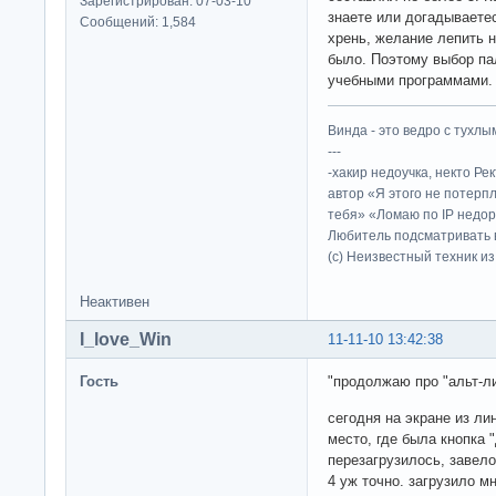
Зарегистрирован: 07-03-10
знаете или догадываете
Сообщений: 1,584
хрень, желание лепить н
было. Поэтому выбор па
учебными программами.
Винда - это ведро с тухлым
---
-хакир недоучка, некто Ре
автор «Я этого не потерп
тебя» «Ломаю по IP недор
Любитель подсматривать в
(c) Неизвестный техник и
Неактивен
I_love_Win
11-11-10 13:42:38
Гость
"продолжаю про "альт-л
сегодня на экране из ли
место, где была кнопка 
перезагрузилось, завело
4 уж точно. загрузило м