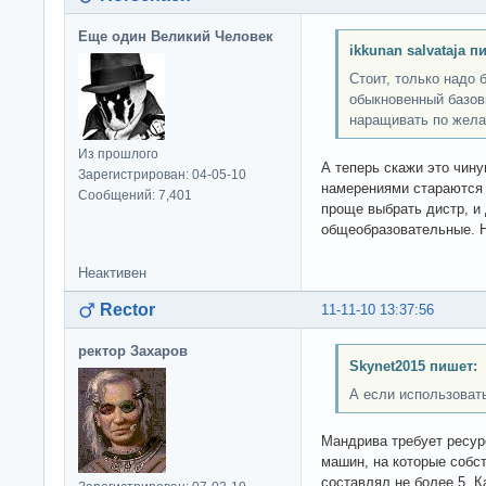
Еще один Великий Человек
ikkunan salvataja п
Стоит, только надо 
обыкновенный базов
наращивать по жела
Из прошлого
А теперь скажи это чин
Зарегистрирован: 04-05-10
намерениями стараются 
Сообщений: 7,401
проще выбрать дистр, и 
общеобразовательные. Ну
Неактивен
Rector
11-11-10 13:37:56
ректор Захаров
Skynet2015 пишет:
А если использоват
Мандрива требует ресур
машин, на которые собс
составлял не более 5. 