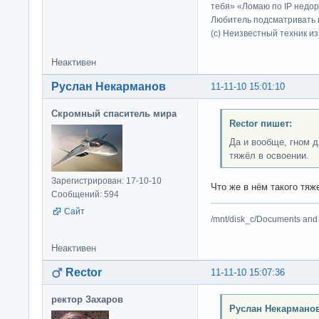
тебя» «Ломаю по IP недор
Любитель подсматривать в
(c) Неизвестный техник и
Неактивен
Руслан Некарманов
11-11-10 15:01:10
Скромный спаситель мира
Rector пишет:
Да и вообще, гном д
тяжёл в освоении.
Зарегистрирован: 17-10-10
Что же в нём такого тя
Сообщений: 594
Сайт
/mnt/disk_c/Documents and 
Неактивен
Rector
11-11-10 15:07:36
ректор Захаров
Руслан Некарманов