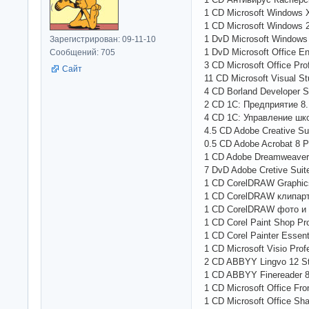
1 CD Microsoft Windows 
1 CD Microsoft Windows 2
1 DvD Microsoft Windows 
Зарегистрирован: 09-11-10
1 DvD Microsoft Office En
Сообщений: 705
3 CD Microsoft Office Pro
Сайт
11 CD Microsoft Visual S
4 CD Borland Developer S
2 CD 1С: Предприятие 8
4 CD 1С: Управление шк
4.5 CD Adobe Creative Su
0.5 CD Adobe Acrobat 8 P
1 CD Adobe Dreamweaver
7 DvD Adobe Cretive Sui
1 CD CorelDRAW Graphics
1 CD CorelDRAW клипар
1 CD CorelDRAW фото и
1 СD Corel Paint Shop P
1 CD Corel Painter Essent
1 CD Microsoft Visio Prof
2 CD ABBYY Lingvo 12 St
1 CD ABBYY Finereader 8.
1 CD Microsoft Office Fr
1 CD Microsoft Office Sh