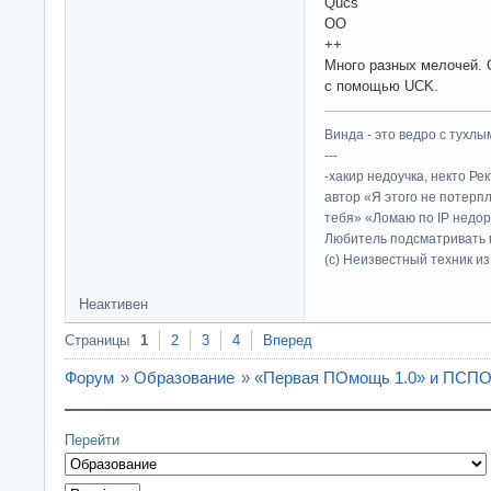
Qucs
OO
++
Много разных мелочей. 
с помощью UCK.
Винда - это ведро с тухлым
---
-хакир недоучка, некто Ре
автор «Я этого не потерп
тебя» «Ломаю по IP недор
Любитель подсматривать в
(c) Неизвестный техник и
Неактивен
Страницы
1
2
3
4
Вперед
Форум
»
Образование
»
«Первая ПОмощь 1.0» и ПСП
Перейти