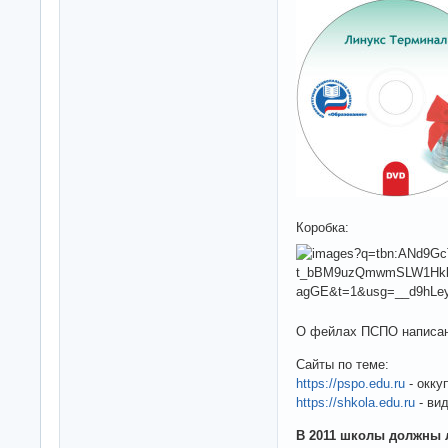
Коробка:
О фейлах ПСПО написан
Сайты по теме:
https://pspo.edu.ru
- окку
https://shkola.edu.ru
- ви
В 2011 школы должны 