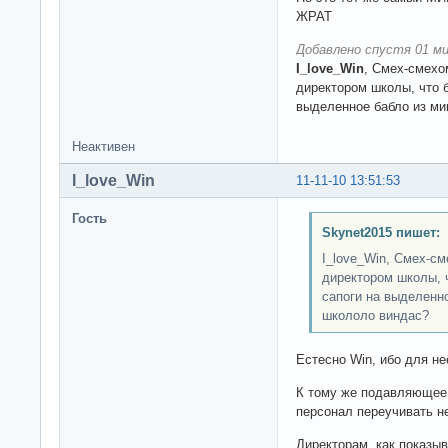
ЖРАТ
Добавлено спустя 01 ми
I_love_Win
, Смех-смехом
директором школы, что б
выделенное бабло из ми
Неактивен
I_love_Win
11-11-10 13:51:53
Гость
Skynet2015 пишет:
I_love_Win, Смех-см
директором школы, ч
сапоги на выделенн
школоло виндас?
Естесно Win, ибо для н
К тому же подавляющее 
персонал переучивать не
Директорам, как показыв