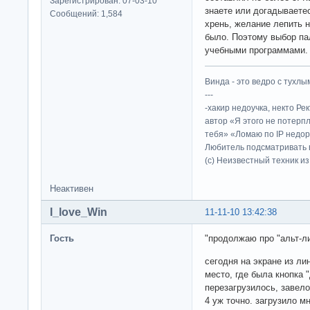
Зарегистрирован: 07-03-10
знаете или догадываете
Сообщений: 1,584
хрень, желание лепить н
было. Поэтому выбор па
учебными программами.
Винда - это ведро с тухлым
---
-хакир недоучка, некто Ре
автор «Я этого не потерп
тебя» «Ломаю по IP недор
Любитель подсматривать в
(c) Неизвестный техник и
Неактивен
I_love_Win
11-11-10 13:42:38
Гость
"продолжаю про "альт-л
сегодня на экране из ли
место, где была кнопка 
перезагрузилось, завело
4 уж точно. загрузило м