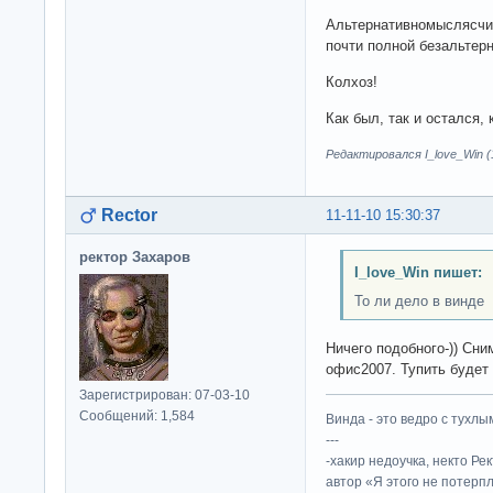
Альтернативномыслясчие
почти полной безальте
Колхоз!
Как был, так и остался, к
Редактировался I_love_Win (1
Rector
11-11-10 15:30:37
ректор Захаров
I_love_Win пишет:
То ли дело в винде
Ничего подобного-)) Сни
офис2007. Тупить будет
Зарегистрирован: 07-03-10
Сообщений: 1,584
Винда - это ведро с тухлым
---
-хакир недоучка, некто Ре
автор «Я этого не потерп