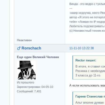
Винда - это ведро с тухлым
---
-хакир недоучка, некто Ре
автор «Я этого не потерп
тебя» «Ломаю по IP недор
Любитель подсматривать в
(c) Неизвестный техник и
Неактивен
Rorschach
11-11-10 13:22:38
Еще один Великий Человек
Rector пишет:
В итоге, я ставил с
Росинка с необходи
3 класса до 11-го.
Из прошлого
А если использовать ма
Зарегистрирован: 04-05-10
Сообщений: 7,401
Гареев Станислав 
Альт вполне думаю 