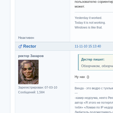
пользователю сориентир
может.
Yesterday it worked.
Today it is not working.
Windows is like that.
Неактивен
Rector
11-11-10 15:13:40
ректор Захаров
Дестер пишет:
Обзорчиком, обзорч
Ну нах -))
Зарегистрирован: 07-03-10
Винда - это ведро с тухлым
Сообщений: 1,584
---
-хакир недоучка, некто Ре
автор «Я этого не потерп
тебя» «Ломаю по IP недор
Любитель подсматривать в