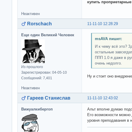
купить проприетарные
Неактивен
Rorschach
11-11-10 12:28:29
Еще один Великий Человек
msAVA пишет:
И к чему всё это? З
остальные завсегдат
ППП 1.0 я даже в ру
очень недолго.
Из прошлого
Зарегистрирован: 04-05-10
Ну и стоит оно внедрен
Сообщений: 7,401
Неактивен
Гареев Станислав
11-11-10 12:43:02
Вижуалкибергоп
Альт вполне думаю подо
Его возможности можно 
уровня преподавания в н