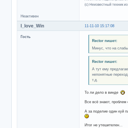
(c) Неизвестный техник и
Неактивен
I_love_Win
11-11-10 15:17:08
Гость
Rector пишет:
Минус, что на слаб
Rector пишет:
А тут ему предлагае
непонятные переход
т.д.
То ли дело в винде
Все всё знают, проблем 
А за поделие один куй 
Итог не утешителен...