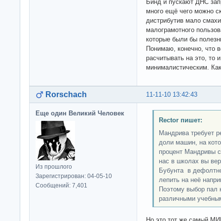
Бинд и пускают ДНС запр
много ещё чего можно с
дистрибутив мало смахи
малограмотного пользов
которые были бы полезны
Понимаю, конечно, что 
расчитывать на это, то 
минималистическим. Как 
Rorschach
11-11-10 13:42:43
Еще один Великий Человек
Rector пишет:
Мандрива требует р
доли машин, на кото
процент Мандривы с
нас в школах вы вер
Из прошлого
Бубунта в дефолтно
Зарегистрирован: 04-05-10
лепить на неё напри
Сообщений: 7,401
Поэтому выбор пал 
различными учебны
Но это тот же самый МИ