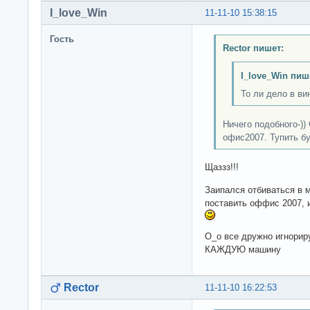
I_love_Win
11-11-10 15:38:15
Гость
Rector пишет:
I_love_Win пиш
То ли дело в ви
Ничего подобного-))
офис2007. Тупить б
Щаззз!!!
Заипался отбиваться в м
поставить оффис 2007, и
О_о все дружно игнорир
КАЖДУЮ машину
Rector
11-11-10 16:22:53