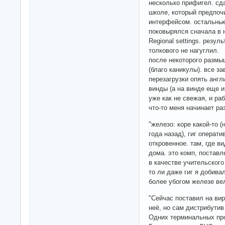
несколько прифигел. сда
школе, который предпоч
интерфейсом. остальные
поковырялся сначала в н
Regional settings. резул
толкового не нагуглил.
после некоторого размы
(благо каникулы). все за
перезагрузки опять англ
винды (а на винде еще и
уже как не свежая, и раб
что-то меня начинает ра
"железо: коре какой-то
года назад), гиг операти
откровенное. там, где в
дома. это комп, постав
в качестве учительского 
то ли даже гиг я добива
более убогом железе вел
"Сейчас поставил на вир
неё, но сам дистрибути
Одних терминальных про