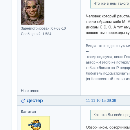
Что же в нём такого
Человек который работа
таким образом себе МГМ
дискам С,D,Ю. А тут ему
Зарегистрирован: 07-03-10
непонятные переходы куд
Сообщений: 1,584
Винда - это ведро с тухлым
---
-хакир недоучка, некто Ре
автор «Я этого не потерп
тебя» «Ломаю по IP недор
Любитель подсматривать в
(c) Неизвестный техник и
Неактивен
Дестер
11-11-10 15:09:39
Капитан
Как это Вы себе пр
Обзорчиком, обзорчико