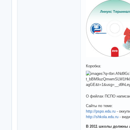
Коробка:
О фейлах ПСПО написан
Сайты по теме:
http://pspo.edu.ru
- оккуп
http://shkola.edu.ru
- вид
В 2011 школы должны 