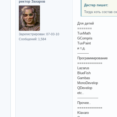
ректор Захаров
Дестер пишет:
Тогда хоть состав с
Для детей
=======
TuxMath
Зарегистрирован: 07-03-10
GCompris
Сообщений: 1,584
TuxPaint
и т.д.
-----------
Программирование
============
Lazarus
BlueFish
Gambas
MonoDevelop
QDevelop
etc..
--------------------
Прочее..
============
Klavaro