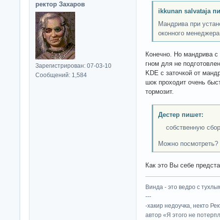
ректор Захаров
ikkunan salvataja п
Мандрива при устан
оконного менеджера
Конечно. Но мандрива с 
гном для не подготовлен
Зарегистрирован: 07-03-10
KDE с заточкой от манд
Сообщений: 1,584
шок проходит очень быс
тормозит.
Дестер пишет:
собственную сборку
Можно посмотреть?
Как это Вы себе предст
Винда - это ведро с тухлым
---
-хакир недоучка, некто Ре
автор «Я этого не потерп