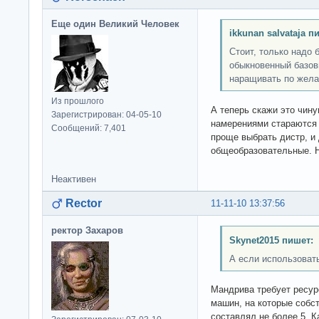
Еще один Великий Человек
ikkunan salvataja п
Стоит, только надо 
обыкновенный базов
наращивать по жела
Из прошлого
А теперь скажи это чин
Зарегистрирован: 04-05-10
намерениями стараются 
Сообщений: 7,401
проще выбрать дистр, и 
общеобразовательные. Ну
Неактивен
Rector
11-11-10 13:37:56
ректор Захаров
Skynet2015 пишет:
А если использоват
Мандрива требует ресур
машин, на которые собс
составлял не более 5. 