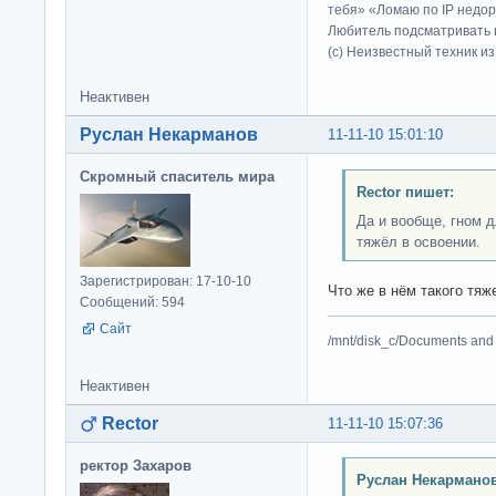
тебя» «Ломаю по IP недор
Любитель подсматривать в
(c) Неизвестный техник и
Неактивен
Руслан Некарманов
11-11-10 15:01:10
Скромный спаситель мира
Rector пишет:
Да и вообще, гном д
тяжёл в освоении.
Зарегистрирован: 17-10-10
Что же в нём такого тя
Сообщений: 594
Сайт
/mnt/disk_c/Documents and 
Неактивен
Rector
11-11-10 15:07:36
ректор Захаров
Руслан Некарманов