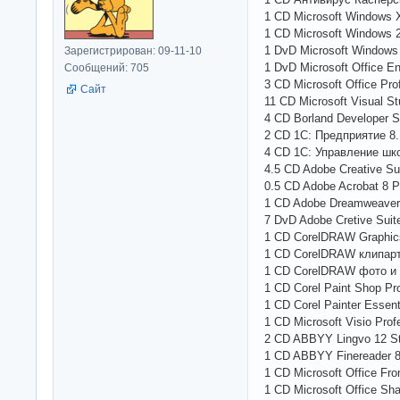
1 CD Microsoft Windows 
1 CD Microsoft Windows 2
1 DvD Microsoft Windows 
Зарегистрирован: 09-11-10
1 DvD Microsoft Office En
Сообщений: 705
3 CD Microsoft Office Pro
Сайт
11 CD Microsoft Visual S
4 CD Borland Developer S
2 CD 1С: Предприятие 8
4 CD 1С: Управление шк
4.5 CD Adobe Creative Su
0.5 CD Adobe Acrobat 8 P
1 CD Adobe Dreamweaver
7 DvD Adobe Cretive Sui
1 CD CorelDRAW Graphics
1 CD CorelDRAW клипар
1 CD CorelDRAW фото и
1 СD Corel Paint Shop P
1 CD Corel Painter Essent
1 CD Microsoft Visio Prof
2 CD ABBYY Lingvo 12 St
1 CD ABBYY Finereader 8.
1 CD Microsoft Office Fr
1 CD Microsoft Office Sh