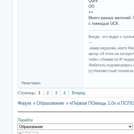
Qucs
OO
++
Много разных мелочей. 
с помощью UCK.
Винда - это ведро с тухлым
---
-хакир недоучка, некто Ре
автор «Я этого не потерп
тебя» «Ломаю по IP недор
Любитель подсматривать в
(c) Неизвестный техник и
Неактивен
Страницы
1
2
3
4
Вперед
Форум
»
Образование
»
«Первая ПОмощь 1.0» и ПСП
Перейти