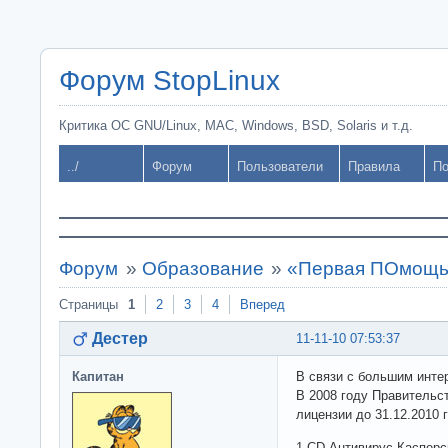
Форум StopLinux
Критика ОС GNU/Linux, MAC, Windows, BSD, Solaris и т.д.
../
Форум
Пользователи
Правила
По
Форум
»
Образование
»
«Первая ПОмощь
Страницы
1
2
3
4
Вперед
Дестер
11-11-10 07:53:37
Капитан
В связи с большим интер
В 2008 году Правительс
лицензии до 31.12.2010
1 CD Антивирус Касперс