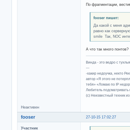
По фрагментации, вестим
fooser пишет:
Да какой с меня адм
равно как серверную
smile Так, NOC инте
А что так много понтов?
Винда - это ведро с тухлым
---
-хакир недоучка, некто Ре
автор «Я этого не потерп
тебя» «Ломаю по IP недор
Любитель подсматривать в
(c) Неизвестный техник и
Неактивен
fooser
27-10-15 17:02:27
Участник