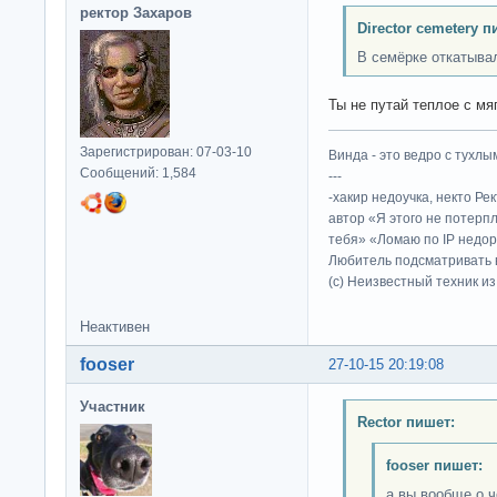
ректор Захаров
Director cemetery п
В семёрке откатывал
Ты не путай теплое с мяг
Зарегистрирован: 07-03-10
Винда - это ведро с тухлым
Сообщений: 1,584
---
-хакир недоучка, некто Ре
автор «Я этого не потерп
тебя» «Ломаю по IP недор
Любитель подсматривать в
(c) Неизвестный техник и
Неактивен
fooser
27-10-15 20:19:08
Участник
Rector пишет:
fooser пишет:
а вы вообще о 