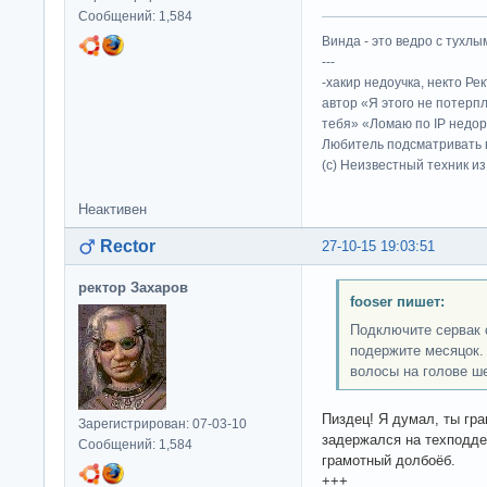
Сообщений: 1,584
Винда - это ведро с тухлым
---
-хакир недоучка, некто Ре
автор «Я этого не потерп
тебя» «Ломаю по IP недор
Любитель подсматривать в
(c) Неизвестный техник и
Неактивен
Rector
27-10-15 19:03:51
ректор Захаров
fooser пишет:
Подключите сервак с
подержите месяцок. 
волосы на голове ш
Пиздец! Я думал, ты гра
Зарегистрирован: 07-03-10
задержался на техподде
Сообщений: 1,584
грамотный долбоёб.
+++