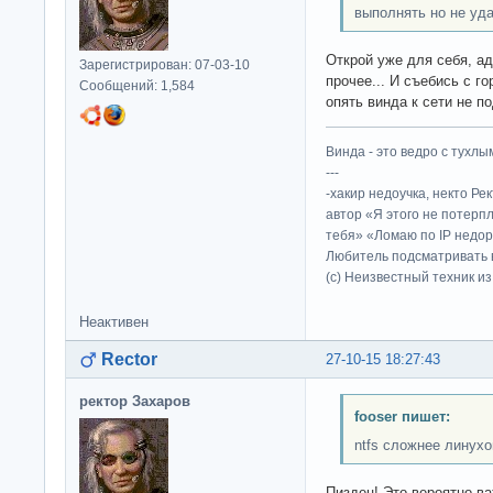
выполнять но не уда
Открой уже для себя, адм
Зарегистрирован: 07-03-10
прочее... И съебись с го
Сообщений: 1,584
опять винда к сети не по
Винда - это ведро с тухлым
---
-хакир недоучка, некто Ре
автор «Я этого не потерп
тебя» «Ломаю по IP недор
Любитель подсматривать в
(c) Неизвестный техник и
Неактивен
Rector
27-10-15 18:27:43
ректор Захаров
fooser пишет:
ntfs сложнее линух
Пиздец! Это вероятно ва