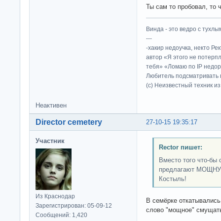
Ты сам то пробовал, то 
Винда - это ведро с тухлым
---
-хакир недоучка, некто Ре
автор «Я этого не потерп
тебя» «Ломаю по IP недор
Любитель подсматривать в
(c) Неизвестный техник и
Неактивен
Director cemetery
27-10-15 19:35:17
Участник
Rector пишет:
Вместо того что-бы
предлагают МОЩНУ
Костыль!
Из Краснодар
В семёрке откатывались,
Зарегистрирован: 05-09-12
слово "мощное" смущат
Сообщений: 1,420