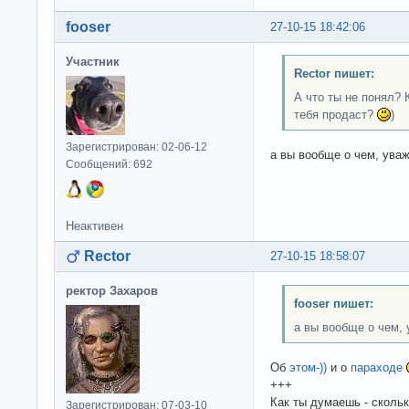
fooser
27-10-15 18:42:06
Участник
Rector пишет:
А что ты не понял? 
тебя продаст?
)
Зарегистрирован: 02-06-12
а вы вообще о чем, ува
Сообщений: 692
Неактивен
Rector
27-10-15 18:58:07
ректор Захаров
fooser пишет:
а вы вообще о чем,
Об
этом-))
и о
параходе
+++
Как ты думаешь - сколь
Зарегистрирован: 07-03-10