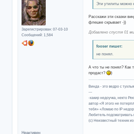
Эти утилиты можно 
Расскажи эти сказки ви
флешке скрывает -))
Зарегистрирован: 07-03-10
Добавлено спустя 01 ми
Сообщений: 1,584
fooser пишет:
не понял.
А что ты не понял? Как 
продаст?
)
Винда - это ведро с тухлым
---
-хакир недоучка, некто Ре
автор «Я этого не потерп
тебя» «Ломаю по IP недор
Любитель подсматривать в
(c) Неизвестный техник и
Неактивен