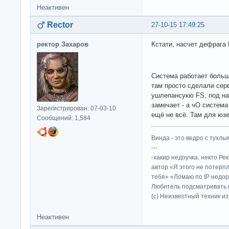
Неактивен
Rector
27-10-15 17:49:25
ректор Захаров
Кстати, насчет дефрага
Система работает больше
там просто сделали сер
ушлепансукю FS, под н
замечает - а чО система 
Зарегистрирован: 07-03-10
ещё не всё. Там для юзе
Сообщений: 1,584
Винда - это ведро с тухлым
---
-хакир недоучка, некто Ре
автор «Я этого не потерп
тебя» «Ломаю по IP недор
Любитель подсматривать в
(c) Неизвестный техник и
Неактивен