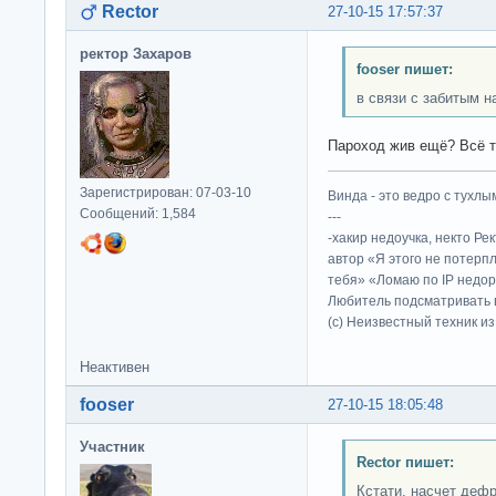
Rector
27-10-15 17:57:37
ректор Захаров
fooser пишет:
в связи с забитым н
Пароход жив ещё? Всё та
Зарегистрирован: 07-03-10
Винда - это ведро с тухлым
Сообщений: 1,584
---
-хакир недоучка, некто Ре
автор «Я этого не потерп
тебя» «Ломаю по IP недор
Любитель подсматривать в
(c) Неизвестный техник и
Неактивен
fooser
27-10-15 18:05:48
Участник
Rector пишет:
Кстати, насчет деф