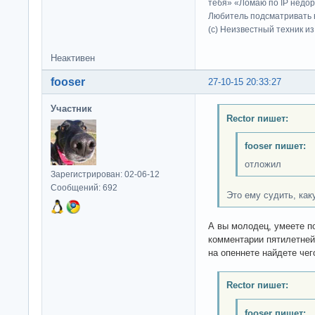
тебя» «Ломаю по IP недор
Любитель подсматривать в
(c) Неизвестный техник и
Неактивен
fooser
27-10-15 20:33:27
Участник
Rector пишет:
fooser пишет:
отложил
Зарегистрирован: 02-06-12
Сообщений: 692
Это ему судить, как
А вы молодец, умеете п
комментарии пятилетней
на опеннете найдете че
Rector пишет:
fooser пишет: