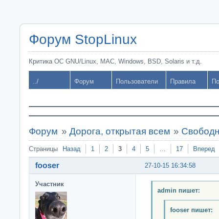
Форум StopLinux
Критика ОС GNU/Linux, MAC, Windows, BSD, Solaris и т.д.
../
Форум
Пользователи
Правила
По
Форум
»
Дорога, открытая всем
»
Свободн
Страницы
Назад
1
2
3
4
5
…
17
Вперед
fooser
27-10-15 16:34:58
Участник
admin пишет:
fooser пишет: