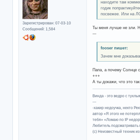
находите там комме
годик попрактикуйте
посвежее. Или на Л
Зарегистрирован: 07-03-10
Ты меня лучше не зли. 
Сообщений: 1,584
---
fooser пишет:
Зачем мне доказыва
Папа, а почему Солнце с
+++
А ты докажи, что это так
Винда - это ведро с тухлым
---
-хакир недоучка, некто Ре
автор «Я этого не потерп
тебя» «Ломаю по IP недор
Любитель подсматривать в
(c) Неизвестный техник и