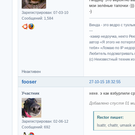
мои зелёные тапочки -))
-)
Зарегистрирован: 07-03-10
Сообщений: 1,584
Винда - это ведро с тухлым
---
-хакир недоучка, некто Ре
автор «Я этого не потерп
тебя» «Ломаю по IP недор
Любитель подсматривать в
(c) Неизвестный техник и
Неактивен
fooser
27-10-15 18:32:55
Участник
хехе. э как взбурлили с
Добавлено спустя 01 ми
Rector пишет:
Зарегистрирован: 02-06-12
lsattr, chattr, umask 
Сообщений: 692