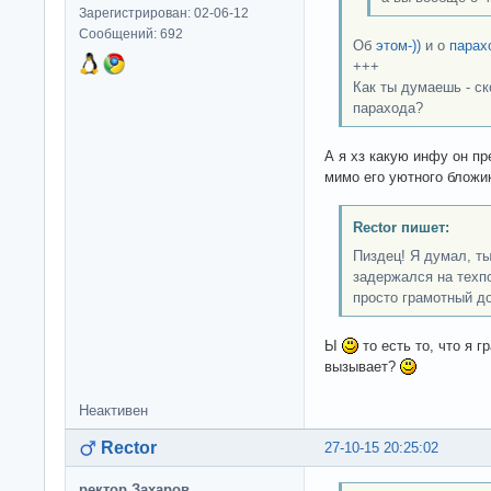
Зарегистрирован: 02-06-12
Сообщений: 692
Об
этом-))
и о
парах
+++
Как ты думаешь - с
парахода?
А я хз какую инфу он пр
мимо его уютного бложи
Rector пишет:
Пиздец! Я думал, ты
задержался на техп
просто грамотный д
Ы
то есть то, что я 
вызывает?
Неактивен
Rector
27-10-15 20:25:02
ректор Захаров