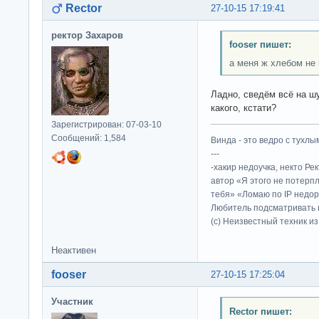
Rector
27-10-15 17:19:41
ректор Захаров
fooser пишет:
а меня ж хлебом не 
Ладно, сведём всё на шу
какого, кстати?
Зарегистрирован: 07-03-10
Сообщений: 1,584
Винда - это ведро с тухлым
---
-хакир недоучка, некто Ре
автор «Я этого не потерп
тебя» «Ломаю по IP недор
Любитель подсматривать в
(c) Неизвестный техник и
Неактивен
fooser
27-10-15 17:25:04
Участник
Rector пишет: