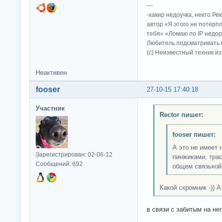
---
-хакир недоучка, некто Ре
автор «Я этого не потерп
тебя» «Ломаю по IP недор
Любитель подсматривать в
(c) Неизвестный техник и
Неактивен
fooser
27-10-15 17:40:18
Участник
Rector пишет:
fooser пишет:
А это не имеет 
Зарегистрирован: 02-06-12
пинжиками, трас
Сообщений: 692
общем связькой
Какой скромник -)) А
в связи с забитым на не