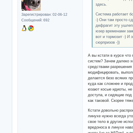
здесь.
Система работает бо
Зарегистрирован: 02-06-12
-) Они там просто с
Сообщений: 692
дефрагит эту ушлеп
юзер временами заме
вот и тормозит -) И
сюрпризов -))
А вы кстати в курсе чт
систем? Зачем далеко х
средствами разрешения 
модифицировать, выпол
делается безо всяких п
куда как сложнее и прод
юзают косые идиоты, не
доступа, и сидящие под
как таковой. Скорее тяж
Кстати довольно распро
линухе нужно всегда уто
свое тело в другие исп
вредоноса в линухе нав
инету (не за НАТом), и 