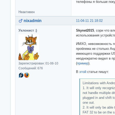
телефоны я больше покуп
Неактивен
nixadmin
11-04-11 21:18:02
Уклонист :)
Skynet2015
, сори что в
использования устройст
ИМХО, невозможность п
проблема не столько Ан
имеющего поддержки USB
неоднократно видел в 
(
пример
).
Зарегистрирован: 01-06-10
Сообщений: 676
В
этой
статье пишут:
Limitations with Andr
1. It will only recogn
not handle multiple dri
plugged in and shift t
one out.
2. It will only be able
FAT 32 to be on the s