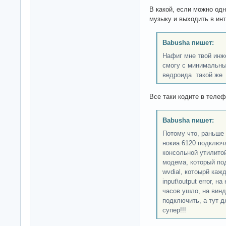
В какой, если можно од
музыку и выходить в ин
Babusha пишет:
Нафиг мне твой инж
смогу с минимальны
ведроида такой же
Все таки кодите в теле
Babusha пишет:
Потому что, раньше
нокиа 6120 подключ
консольной утилитой
модема, который по
wvdial, котоырй каж
input\output error, 
часов ушло, на винд
подключить, а тут д
супер!!!