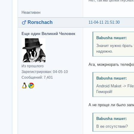
Нет, так мы целей гнусных 
Неактивен
Rorschach
11-04-11 21:51:30
Еще один Великий Человек
Babusha пишет:
Значит нужно брать
надежно.
Ага, можрнорать телефо
Из прошлого
Зарегистрирован: 04-05-10
Сообщений: 7,401
Babusha пишет:
Android Maket -> Fil
Геморой!
А не проще ли было запи
Babusha пишет:
В ее отсутствии?