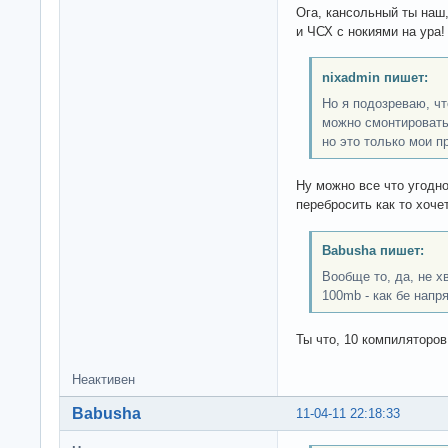
Ога, кансольный ты наш,
и ЧСХ с нокиями на ура!
nixadmin пишет:
Но я подозреваю, чт
можно смонтировать
но это только мои 
Ну можно все что угодно
перебросить как то хоче
Babusha пишет:
Вообще то, да, не х
100mb - как бе напр
Ты что, 10 компиляторо
Неактивен
Babusha
11-04-11 22:18:33