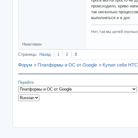
прога могла просто не д
происходило, криво напи
так несколько процессо
выполняться и в дос
Нет, так мы целей гнусных 
Неактивен
Страницы
Назад
1
2
3
Форум
»
Платформы и ОС от Google
»
Купил себе HTC
Перейти