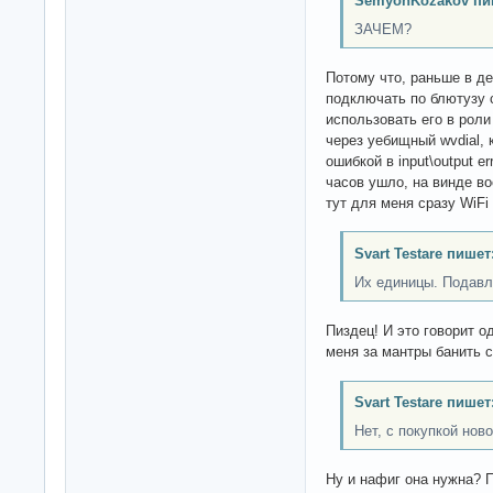
SemyonKozakov пи
ЗАЧЕМ?
Потому что, раньше в д
подключать по блютузу 
использовать его в рол
через уебищный wvdial,
ошибкой в input\output e
часов ушло, на винде в
тут для меня сразу WiFi 
Svart Testare пишет
Их единицы. Подав
Пиздец! И это говорит о
меня за мантры банить с
Svart Testare пишет
Нет, с покупкой но
Ну и нафиг она нужна? П