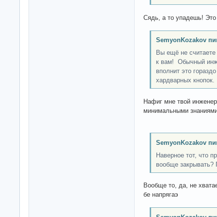
Сядь, а то упадешь! Это
SemyonKozakov пи
Вы ещё не считаете
к вам! Обычный инж
вполнит это горазд
хардварных кнопок.
Нафиг мне твой инженер
минимальными знаниями
SemyonKozakov пи
Наверное тот, что 
вообще закрывать? 
Вообще то, да, не хватае
бе напрягаэ