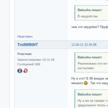
Babusha пишет:
В неудобстве
чем это неудобно? Пруф
Неактивен
TrollWINNT
11-04-11 22:45:08
Участник
Babusha пишет:
Зарегистрирован: 02-11-09
Реализовано это не 
Сообщений: 989
костылями.
Ну и что? В 98 виндах н
мешало
. Так что неу
Babusha пишет:
Ну я же не говорю ч
предложили тягать 