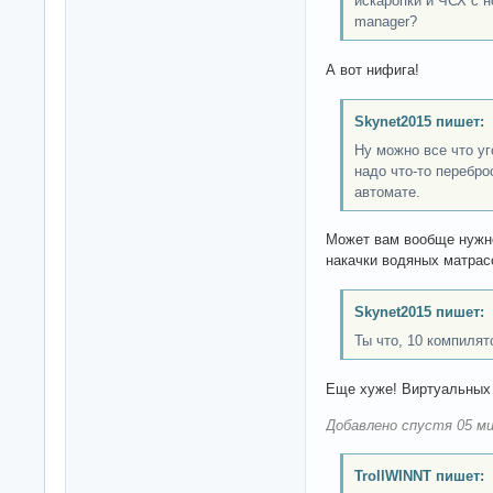
искаропки и ЧСХ с н
manager?
А вот нифига!
Skynet2015 пишет:
Ну можно все что уг
надо что-то перебро
автомате.
Может вам вообще нужн
накачки водяных матрас
Skynet2015 пишет:
Ты что, 10 компиля
Еще хуже! Виртуальных 
Добавлено спустя 05 ми
TrollWINNT пишет: