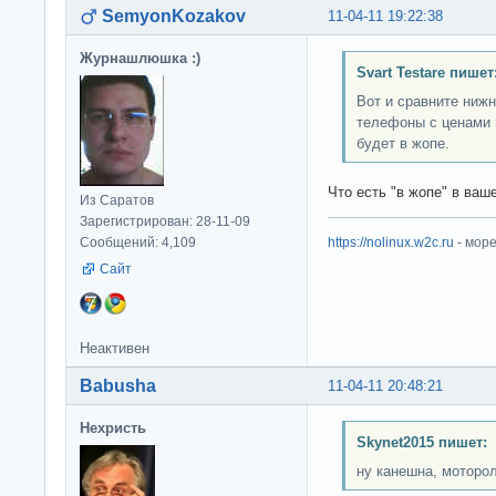
SemyonKozakov
11-04-11 19:22:38
Журнашлюшка :)
Svart Testare пишет
Вот и сравните ниж
телефоны с ценами 
будет в жопе.
Что есть "в жопе" в ва
Из Саратов
Зарегистрирован: 28-11-09
Сообщений: 4,109
https://nolinux.w2c.ru
- мор
Сайт
Неактивен
Babusha
11-04-11 20:48:21
Нехристь
Skynet2015 пишет:
ну канешна, моторо