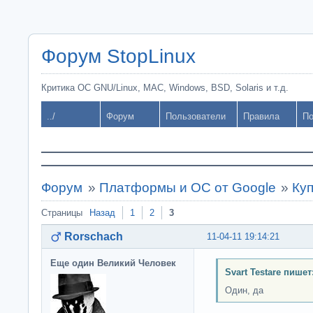
Форум StopLinux
Критика ОС GNU/Linux, MAC, Windows, BSD, Solaris и т.д.
../
Форум
Пользователи
Правила
По
Форум
»
Платформы и ОС от Google
»
Ку
Страницы
Назад
1
2
3
Rorschach
11-04-11 19:14:21
Еще один Великий Человек
Svart Testare пишет
Один, да