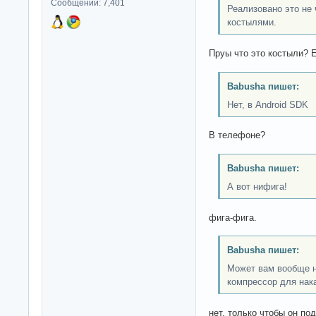
Сообщений: 7,401
Реализовано это не 
костылями.
Пруы что это костыли? Е
Babusha пишет:
Нет, в Android SDK
В телефоне?
Babusha пишет:
А вот нифига!
фига-фига.
Babusha пишет:
Может вам вообще н
компрессор для нак
нет, только чтобы он п