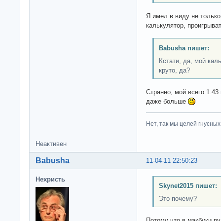
Я имел в виду не только 
калькулятор, проигрыват
Babusha пишет:
Кстати, да, мой кал
круто, да?
Странно, мой всего 1.43
даже больше
Нет, так мы целей гнусных 
Неактивен
Babusha
11-04-11 22:50:23
Нехристь
Skynet2015 пишет:
Это почему?
Потому что в макбуки 