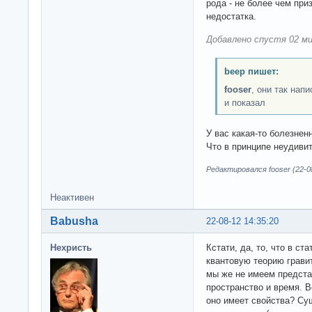
рода - не более чем при
недостатка.
Добавлено спустя 02 ми
beep пишет:
fooser
, они так нап
и показал
У вас какая-то болезнен
Что в принципе неудиви
Редактировался fooser (22-08
Неактивен
Babusha
22-08-12 14:35:20
Нехристь
Кстати, да, то, что в ст
квантовую теорию грави
мы же не имеем предста
пространство и время. 
оно имеет свойства? Су