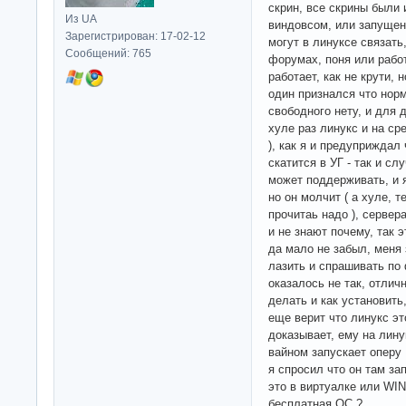
скрин, все скрины были 
Из UA
виндовсом, или запуще
Зарегистрирован: 17-02-12
могут в линуксе связать
Сообщений: 765
форумах, поня или работ
работает, как не крути, 
один признался что норм
свободного нету, и для 
хуле раз линукс и на ср
), как я и предуприждал
скатится в УГ - так и сл
может поддерживать, и 
но он молчит ( а хуле, 
прочитаь надо ), серве
и не знают почему, так 
да мало не забыл, меня
лазить и спрашивать по
оказалось не так, отлич
делать и как установить
еще верит что линукс эт
доказывает, ему на лину
вайном запускает опер
я спросил что он там за
это в виртуалке или WIN
бесплатная ОС ?