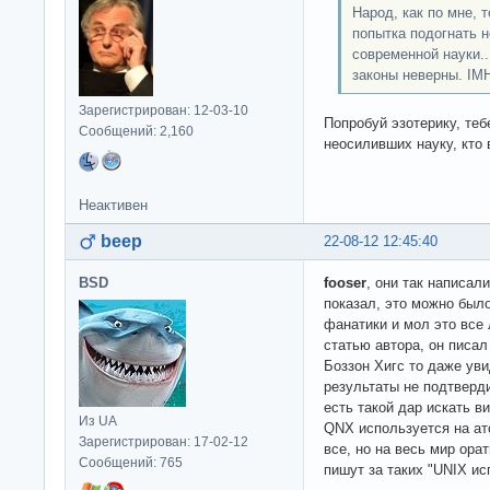
Народ, как по мне, т
попытка подогнать 
современной науки.
законы неверны. IMH
Зарегистрирован: 12-03-10
Попробуй эзотерику, теб
Сообщений: 2,160
неосиливших науку, кто 
Неактивен
beep
22-08-12 12:45:40
BSD
fooser
, они так написал
показал, это можно был
фанатики и мол это все 
статью автора, он писал
Боззон Хигс то даже ув
результаты не подтверди
есть такой дар искать ви
Из UA
QNX используется на ато
Зарегистрирован: 17-02-12
все, но на весь мир орат
Сообщений: 765
пишут за таких "UNIX ис