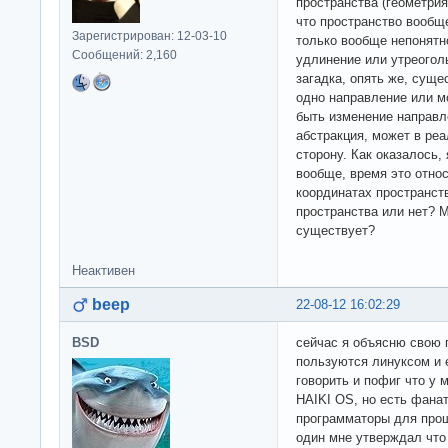
пространства (геометрия
что пространство вообщ
Зарегистрирован: 12-03-10
только вообще непонятно
Сообщений: 2,160
удлинение или утреогол
загадка, опять же, суще
одно направление или м
быть изменение направл
абстракция, может в ре
сторону. Как оказалось,
вообще, время это отно
координатах пространст
пространства или нет? 
существует?
Неактивен
beep
22-08-12 16:02:29
BSD
сейчас я объясню свою 
пользуются линуксом и 
говорить и пофиг что у 
HAIKI OS, но есть фанат
программаторы для прош
один мне утверждал что 