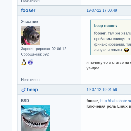
Неактивен
fooser
19-07-12 17:00:49
Участник
beep пишет:
fooser
, там же хвал
проблемы спишут, а 
финансировании, та
Зарегистрирован: 02-06-12
линукс и опыты
в
Сообщений: 692
я почему-то в статье ни
увидел.
Неактивен
beep
19-07-12 19:01:56
BSD
fooser
,
http://habrahabr.r
Ключевая роль Linux в