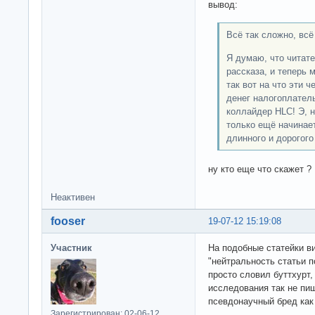
вывод:
Всё так сложно, всё 
Я думаю, что читате
рассказа, и теперь 
так вот на что эти 
денег налогоплател
коллайдер HLC! Э, не
только ещё начинает
длинного и дорогого 
ну кто еще что скажет ?
Неактивен
fooser
19-07-12 15:19:08
Участник
На подобные статейки в
"нейтральность статьи п
просто словил буттхурт,
исследования так не пиш
псевдонаучный бред как
Зарегистрирован: 02-06-12