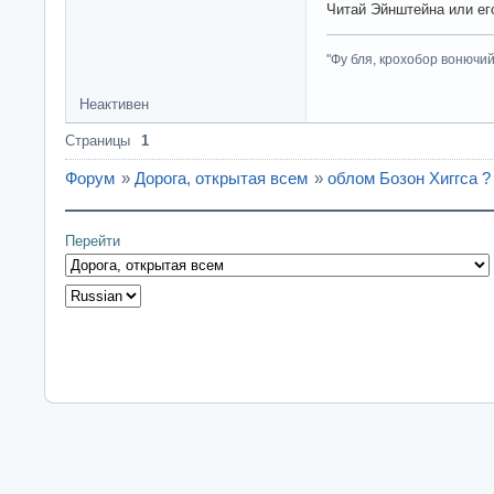
Читай Эйнштейна или ег
"Фу бля, крохобор вонючий"
Неактивен
Страницы
1
Форум
»
Дорога, открытая всем
»
облом Бозон Хиггса ?
Перейти