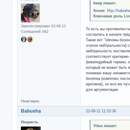
beep пишет:
fooser
,
http://habrah
Ключевая роль Lin
Зарегистрирован: 02-06-12
То есть вы противопост
Сообщений: 692
сослались в начале тред
Такие вот "обломы бозон
эталон нейтральности) с
нейтральность поставле
соответствует критерию
(википедийный термин, 
который не может быть в
понимаю вашу ненависть
болячка (комплекс посл
еретиков), но все же л
для аргументации.
Неактивен
Babusha
22-08-12 11:53:36
Нехристь
Vitox пишет: