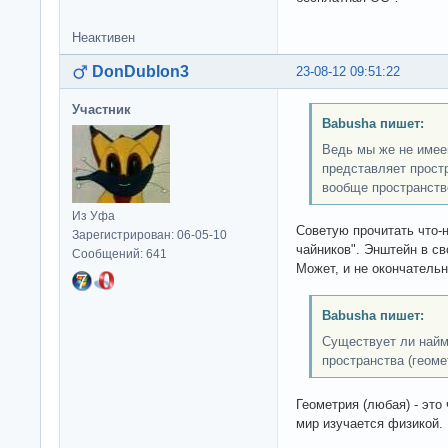
Неактивен
DonDublon3
23-08-12 09:51:22
Участник
Babusha пишет:
Ведь мы же не имее
представляет простр
вообще пространств
Из Уфа
Советую прочитать что-н
Зарегистрирован: 06-05-10
чайников". Энштейн в с
Сообщений: 641
Может, и не окончательн
Babusha пишет:
Существует ли най
пространства (геоме
Геометрия (любая) - это
мир изучается физикой.