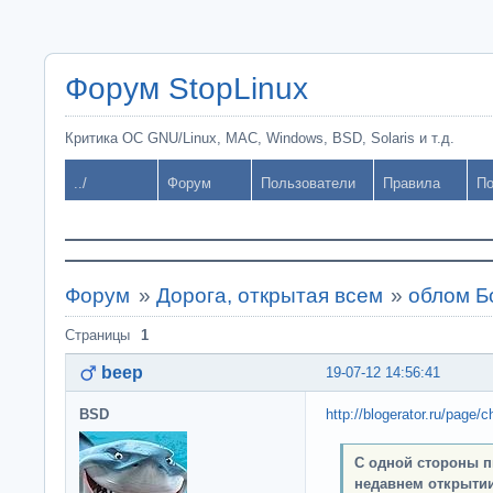
Форум StopLinux
Критика ОС GNU/Linux, MAC, Windows, BSD, Solaris и т.д.
../
Форум
Пользователи
Правила
По
Форум
»
Дорога, открытая всем
»
облом Б
Страницы
1
beep
19-07-12 14:56:41
BSD
http://blogerator.ru/page
С одной стороны п
недавнем открытии