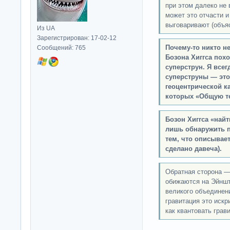
при этом далеко не
может это отчасти и
выговаривают (объя
Из UA
Зарегистрирован: 17-02-12
Почему-то никто не
Сообщений: 765
Бозона Хиггса пох
суперструн. Я всег
суперструны — это
геоцентрической к
которых «Общую те
Бозон Хиггса «найт
лишь обнаружить п
тем, что описывае
сделано давеча).
Обратная сторона —
обижаются на Эйншт
великого объединен
гравитация это искр
как квантовать грав