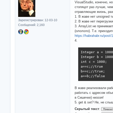
VisualStudio, конечно, н
стопяцот раз лучше, чем
отравляющие жизнь, раз
1. В жаве нет unsigned т
Зарегистрирован: 12-03-10
2. В жаве нет перегрузк
Сообщений: 2,160
3. ArrayList не принима
(олололо). Т.е. приходит
https://habrahabr.ru/post/
4.
Integer a = 1000
Integer b = 1000
int c = 1000;

a==c;//true

b==c;//true;

a==b;//false
В жаве реализовали рабо
работать с адресом объе
в Сишечке) низззя!
5. get & set? Не, не слы
Скрытый текст
: