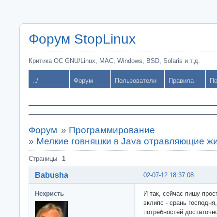
Форум StopLinux
Критика ОС GNU/Linux, MAC, Windows, BSD, Solaris и т.д.
../
Форум
Пользователи
Правила
По
Форум
»
Программирование
»
Мелкие говняшки в Java отравляющие ж
Страницы
1
Babusha
02-07-12 18:37:08
Нехристь
И так, сейчас пишу прос
эклипс - срань господня
потребностей достаточно