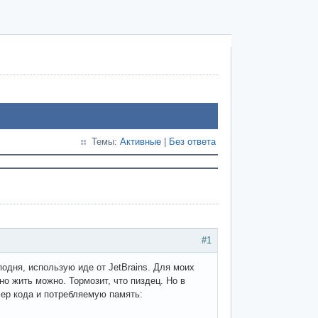
Темы:
Активные
|
Без ответа
#1
подня, использую иде от JetBrains. Для моих
, но жить можно. Тормозит, что пиздец. Но в
мер кода и потребляемую память: