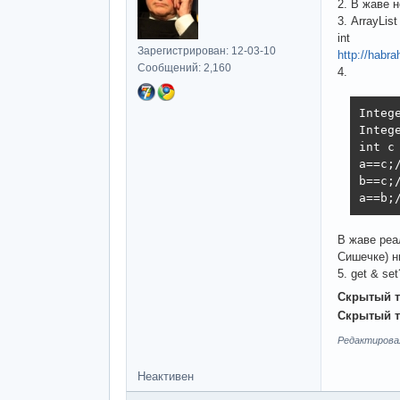
2. В жаве 
3. ArrayLis
int
Зарегистрирован: 12-03-10
http://habra
Сообщений: 2,160
4.
Intege
Intege
int c 
a==c;/
b==c;/
a==b;
В жаве реа
Сишечке) н
5. get & se
Скрытый т
Скрытый т
Редактировал
Неактивен