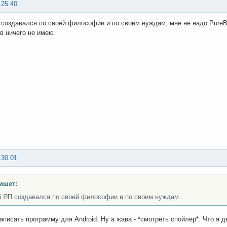
:25:40
создавался по своей философии и по своим нуждам, мне не надо PureBasic,
ив ничего не имею
:30:01
ишет:
 ЯП создавался по своей философии и по своим нуждам
аписать программу для Android. Ну а жава - *смотреть спойлер*. Что я д