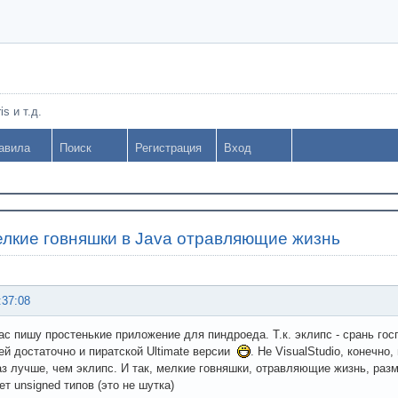
s и т.д.
авила
Поиск
Регистрация
Вход
лкие говняшки в Java отравляющие жизнь
:37:08
час пишу простенькие приложение для пиндроеда. Т.к. эклипс - срань гос
ей достаточно и пиратской Ultimate версии
. Не VisualStudio, конечно
аз лучше, чем эклипс. И так, мелкие говняшки, отравляющие жизнь, раз
ет unsigned типов (это не шутка)