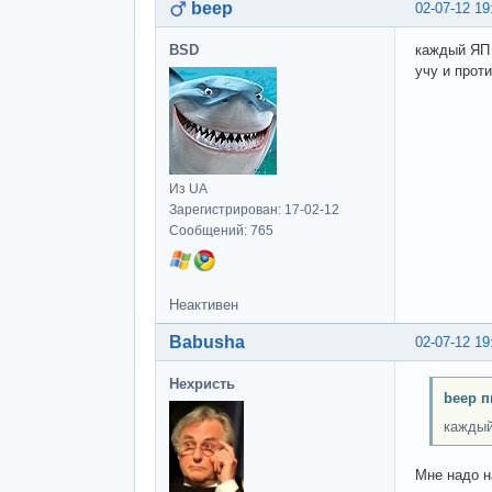
beep
02-07-12 19
BSD
каждый ЯП 
учу и прот
Из UA
Зарегистрирован: 17-02-12
Сообщений: 765
Неактивен
Babusha
02-07-12 19
Нехристь
beep п
каждый
Мне надо н