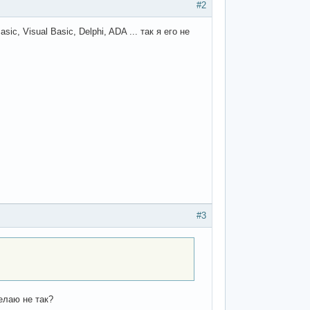
#2
 Visual Basic, Delphi, ADA ... так я его не
#3
елаю не так?