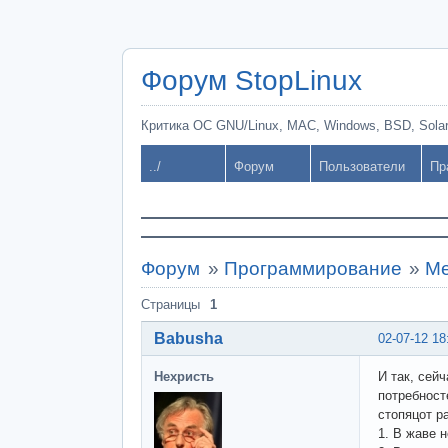
Форум StopLinux
Критика ОС GNU/Linux, MAC, Windows, BSD, Solari
../
Форум
Пользователи
Пр
Форум
»
Программирование
»
Ме
Страницы
1
Babusha
02-07-12 18
Нехристь
И так, сей
потребност
стопяцот р
1. В жаве н