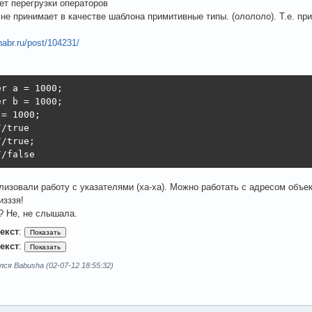
нет перегрузки операторов
t не принимает в качестве шаблона примитивные типы. (олололо). Т.е. при
habr.ru/post/104231/
r a = 1000;

r b = 1000;

= 1000;

/true

/true;

//false
лизовали работу с указателями (ха-ха). Можно работать с адресом объек
изззя!
t? Не, не слышала.
екст
:
екст
:
ся Babusha (02-07-12 18:55:32)