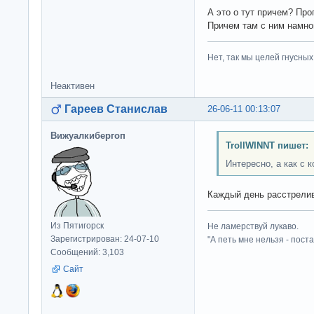
А это о тут причем? Пр
Причем там с ним намн
Нет, так мы целей гнусных 
Неактивен
Гареев Станислав
26-06-11 00:13:07
Вижуалкибергоп
TrollWINNT пишет:
Интересно, а как с 
Каждый день расстрели
Из Пятигорск
Не ламерствуй лукаво.
Зарегистрирован: 24-07-10
"А петь мне нельзя - пост
Сообщений: 3,103
Сайт