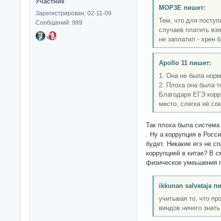
Участник
MOP3E пишет:
Зарегистрирован: 02-11-09
Тем, что для поступ
Сообщений: 989
случаев платить взя
не заплатил - хрен 
Apollo 11 пишет:
1. Она не была нор
2. Плоха она была т
Благодаря ЕГЭ корр
место, слегка её сок
Так плоха была система
. Ну а коррупция в Росс
будет. Никакие егэ не сп
коррупцией в китае? В с
физическое умеьшения 
ikkunan salvataja п
учитывая то, что п
виндов ничего знат