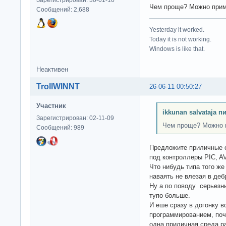
Чем проще? Можно при
Сообщений: 2,688
Yesterday it worked.
Today it is not working.
Windows is like that.
Неактивен
TrollWINNT
26-06-11 00:50:27
Участник
ikkunan salvataja п
Зарегистрирован: 02-11-09
Чем проще? Можно 
Сообщений: 989
Предложите приличные с
под контроллеры PIC, A
Что нибудь типа того же
наваять не влезая в деб
Ну а по поводу серьезн
тупо больше.
И еше сразу в догонку в
программированием, поч
одна приличная среда р