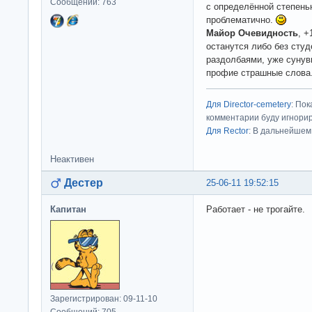
Сообщений: 763
с определённой степень
проблематично.
Майор Очевидность
, +
останутся либо без сту
раздолбаями, уже суну
профие страшные слова
Для Director-cemetery
: По
комментарии буду игнорир
Для Rector
: В дальнейшем
Неактивен
Дестер
25-06-11 19:52:15
Капитан
Работает - не трогайте.
Зарегистрирован: 09-11-10
Сообщений: 705