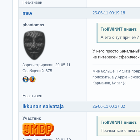
Неактивен
mav
26-06-11 00:19:18
phantomas
TrollWINNT пишет:
А это о тут причем?
У него просто банальны
не интересен сферическ
Зарегистрирован: 29-05-11
Сообщений: 675
Мне больше HP Slate понр
положить, а у Apple - ско
Карманов, twitter (-;
Неактивен
ikkunan salvataja
26-06-11 00:37:02
Участник
TrollWINNT пишет:
Причем там с ним н
Зарегистрирован: 30-01-10