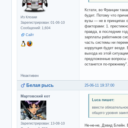
Кстати, во Франции така
будет. Потому что прич
Из Клоаки
вузы — не в принципах 
Зарегистрирован: 01-06-10
факторами: 1. престижно
Сообщений: 1,604
правда, в последние го
Сайт
зарплаты работников си
часть системы ни перем
коррупция будет везде. 
выхода из этой ситуации
предложенные вопросы —
останется по-прежнему".
Неактивен
Белая рысь
25-06-11 19:37:00
Мартовский кот
Luca пишет:
ввести обязательно
общего уровня заин
Зарегистрирован: 13-08-10
Не-не-не, Дэвид Блейн.