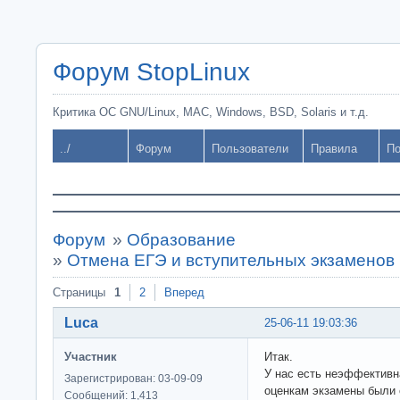
Форум StopLinux
Критика ОС GNU/Linux, MAC, Windows, BSD, Solaris и т.д.
../
Форум
Пользователи
Правила
По
Форум
»
Образование
»
Отмена ЕГЭ и вступительных экзаменов
Страницы
1
2
Вперед
Luca
25-06-11 19:03:36
Участник
Итак.
У нас есть неэффективн
Зарегистрирован: 03-09-09
оценкам экзамены были 
Сообщений: 1,413