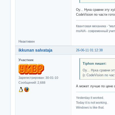
Оу... Нука сравни эту хy
CodeVision по части гот
Квантовая механика - "ма
msAVA - современный учит
Неактивен
ikkunan salvataja
26-06-11 01:12:38
Участник
Tiphon пишет:
Оу... Нука сравни э
(с CodeVision по ча
Зарегистрирован: 30-01-10
Сообщений: 2,688
А может лучше по цене 
Yesterday it worked.
Today it is not working.
Windows is like that.