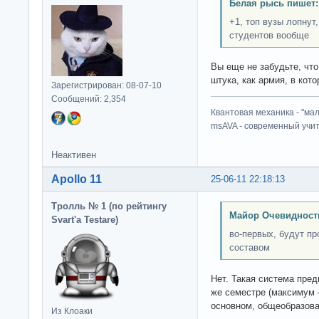
Белая рысь пишет:
+1, топ вузы лопнут
студентов вообще
Вы еще не забудьте, что
штука, как армия, в кот
Зарегистрирован: 08-07-10
Сообщений: 2,354
Квантовая механика - "ма
msAVA - современный учит
Неактивен
Apollo 11
25-06-11 22:18:13
Тролль № 1 (по рейтингу
Майор Очевидност
Svart'а Testare)
во-первых, будут п
составом
Нет. Такая система пред
же семестре (максимум 
основном, общеобразов
Из Клоаки