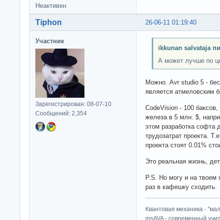
Неактивен
Tiphon
26-06-11 01:19:40
Участник
ikkunan salvataja п
А может лучше по ц
Можно. Avr studio 5 - бес
является атмеловским 
Зарегистрирован: 08-07-10
CodeVision - 100 баксов,
Сообщений: 2,354
железа в 5 млн. $, напри
этом разработка софта д
трудозатрат проекта. Т.
проекта стоят 0.01% сто
Это реальная жизнь, дет
P.S. Но могу и на твоем 
раз в кафешку сходить.
Квантовая механика - "ма
msAVA - современный учит