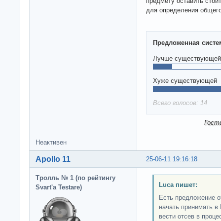
предмету оставить стои
для определения общего
Предложенная систе
Лучше существующей
Хуже существующей
Всего голосов: 14
Гост
Неактивен
Apollo 11
25-06-11 19:16:18
Тролль № 1 (по рейтингу
Luca пишет:
Svart'а Testare)
Есть предложение о
начать принимать в
вести отсев в проце