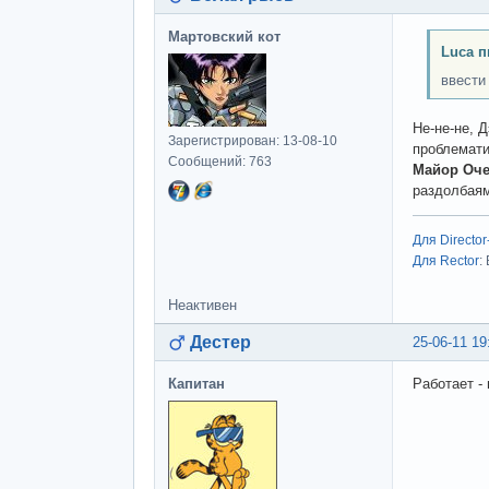
Мартовский кот
Luca п
ввести
Не-не-не, 
Зарегистрирован: 13-08-10
проблемат
Сообщений: 763
Майор Оче
раздолбая
Для Director
Для Rector
:
Неактивен
Дестер
25-06-11 19
Капитан
Работает - 