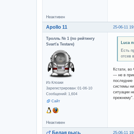
Неактивен
Apollo 11
25-06-11 19
Тролль № 1 (по рейтингу
Luca п
Svart'а Testare)
Есть п
отсев 
Кстати, во
— не в при
последние 
Из Клоаки
системы ни
Зарегистрирован: 01-06-10
ситуации н
Сообщений: 1,604
прежнему".
Сайт
Неактивен
Белая рысь
25-06-11 19