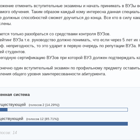
ожение отменить вступительные экзамены и начать принимать в ВУЗы в
амого обучения. Таким образом каждый кому интересна данная специаль
е должных способностей сможет доучиться до конца. Все кто в силу как
слены.
ается только разобраться со средствами контроля ВУЗов.
рейтинг ВУЗа т.е. руководство должно понимать, что если через 5 лет их
ф. непригодность, то это ударит в первую очередь по репутации ВУЗа. 
ей студентов.
жегодную сертификацию ВУЗов при которой ВУЗ должен подтверждать ка
онечно один вступительный экзамен по профильному предмету оставить
ления общего уровня заинтересованности абитуриента.
енная система
уществующей
(голосов 2 [14.29%])
ществующей
(голосов 12 [85.71%])
лосов: 14