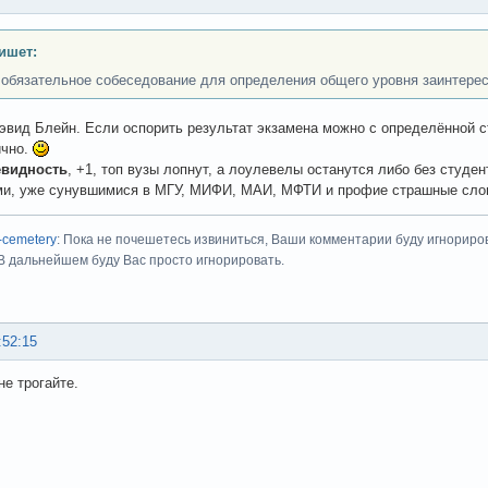
ишет:
 обязательное собеседование для определения общего уровня заинтере
Дэвид Блейн. Если оспорить результат экзамена можно с определённой с
ично.
видность
, +1, топ вузы лопнут, а лоулевелы останутся либо без студ
ми, уже сунувшимися в МГУ, МИФИ, МАИ, МФТИ и профие страшные сло
-cemetery
: Пока не почешетесь извиниться, Ваши комментарии буду игнориро
 В дальнейшем буду Вас просто игнорировать.
:52:15
не трогайте.