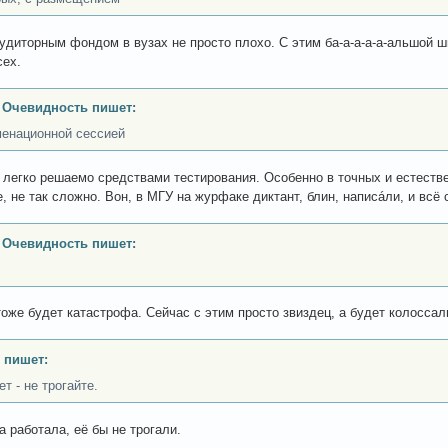
аудиторным фондом в вузах не просто плохо. С этим ба-а-а-а-а-альшой ш
сех.
 Очевидность пишет:
менационной сессией
 легко решаемо средствами тестирования. Особенно в точных и естеств
, не так сложно. Вон, в МГУ на журфаке диктант, блин, написáли, и всё 
 Очевидность пишет:
тоже будет катастрофа. Сейчас с этим просто звиздец, а будет колосс
 пишет:
т - не трогайте.
а работала, её бы не трогали.