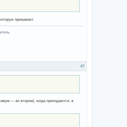
 которую призывают.
итель.
#7
симум — во втором), когда преподаются, в