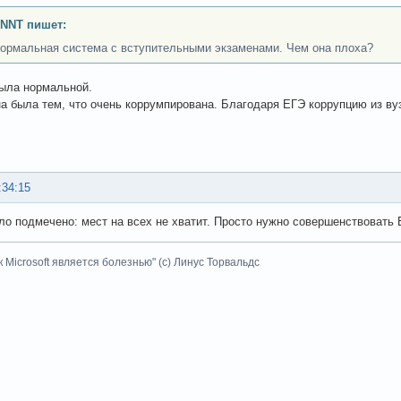
INNT пишет:
ормальная система с вступительными экзаменами. Чем она плоха?
была нормальной.
на была тем, что очень коррумпирована. Благодаря ЕГЭ коррупцию из вуз
:34:15
ло подмечено: мест на всех не хватит. Просто нужно совершенствовать Е
к Microsoft является болезнью" (с) Линус Торвальдс