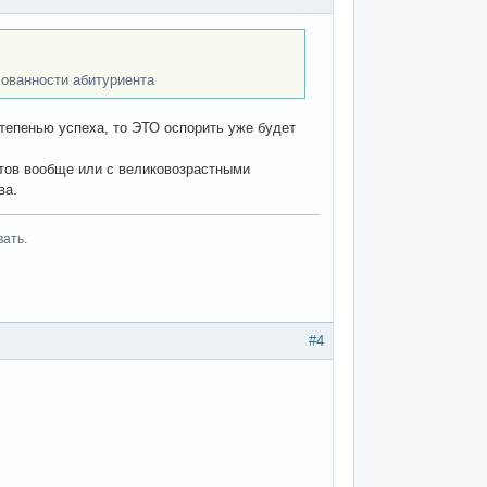
сованности абитуриента
тепенью успеха, то ЭТО оспорить уже будет
ентов вообще или с великовозрастными
ва.
вать.
#4