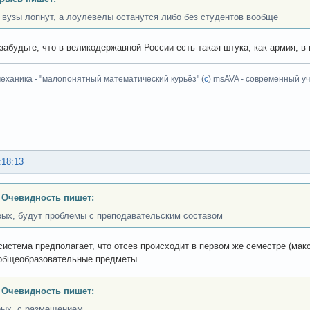
п вузы лопнут, а лоулевелы останутся либо без студентов вообще
забудьте, что в великодержавной России есть такая штука, как армия, в
еханика - "малопонятный математический курьёз" (
с
) msAVA - современный уч
:18:13
 Очевидность пишет:
вых, будут проблемы с преподавательским составом
 система предполагает, что отсев происходит в первом же семестре (мак
общеобразовательные предметы.
 Очевидность пишет:
рых, с размещением