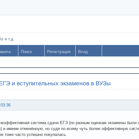
s и т.д.
авила
Поиск
Регистрация
Вход
ЕГЭ и вступительных экзаменов в ВУЗы
:03:36
 неэффективная система сдачи ЕГЭ (по разным оценкам экзамены были 
) и имеем отменённую, но судя по всему чуть более эффективную сист
ее тоже часто успешно покупалась.