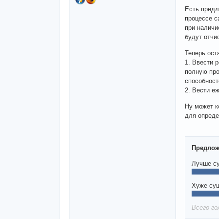
Есть предл
процессе с
при наличи
будут отчи
Теперь ост
1. Ввести 
полную про
способност
2. Вести е
Ну может к
для опреде
Предлож
Лучше с
Хуже су
Всего го