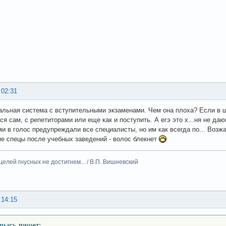
:02:31
льная система с вступительными экзаменами. Чем она плоха? Если в ш
ся сам, с репетиторами или еще как и поступить. А егэ это х...ня не да
и в голос предупреждали все специалисты, но им как всегда по... Возж
ие спецы после учебных заведений - волос блекнет
целей гнусных не достигнем... / В.П. Вишневский
:14:15
рысь пишет: