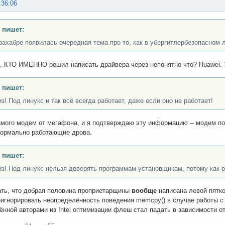
:36:06
 пишет:
рахабре появилась очередная тема про то, как в убергитлербезопасном 
, КТО ИМЕННО решил написать драйвера через непонятно что? Huawei. 
 пишет:
з! Под линукс и так всё всегда работает, даже если оно не работает!
амого модем от мегафона, и я подтверждаю эту информацию -- модем под
нормально работающие дрова.
 пишет:
з! Под линукс нельзя доверять программам-установщикам, потому как о
ать, что добрая половина проприетарщины
вообще
написана левой пятко
игнорировать неопределённость поведения memcpy() в случае работы с 
ённой авторами из Intel оптимизации флеш стал падать в зависимости от