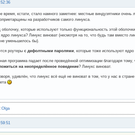
:52:36
е время, кстати, стало намного заметнее: местные виндузятники очень 
оприетарщины на разработчиков самого линукса.
 оболочку, которые используют только функциональность этой оболочки 
 ядро линукса? Линукс виноват (несмотря на то, что будь там вместо л
 не уменьшилось бы).
тся роутеры
с дефолтными паролями
, которые тоже используют ядро
ная программа падает после проведённой оптимизации благодаря тому, 
ложиться на неопределённое поведение
? Линукс виноват.
говоря, удивлён, что линукс всё ещё не виноват в том, что у нас в стра
жета
"
:
Olga
:59:51