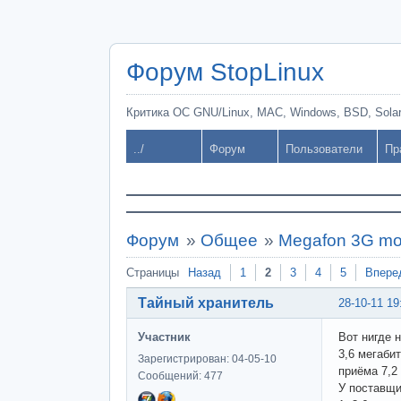
Форум StopLinux
Критика ОС GNU/Linux, MAC, Windows, BSD, Solari
../
Форум
Пользователи
Пр
Форум
»
Общее
»
Megafon 3G mo
Страницы
Назад
1
2
3
4
5
Впере
Тайный хранитель
28-10-11 19
Участник
Вот нигде 
3,6 мегаби
Зарегистрирован: 04-05-10
приёма 7,2
Сообщений: 477
У поставщи