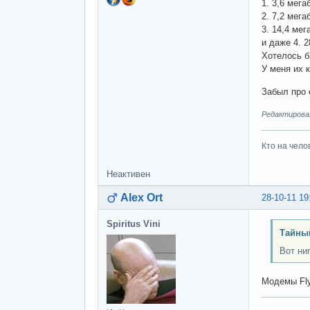
1. 3,6 мега
2. 7,2 мега
3. 14,4 мег
и даже 4. 
Хотелось б
У меня их 
Забыл про 
Редактировал
Кто на чело
Неактивен
Alex Ort
28-10-11 19
Spiritus Vini
Тайный
Вот ни
Модемы Fly