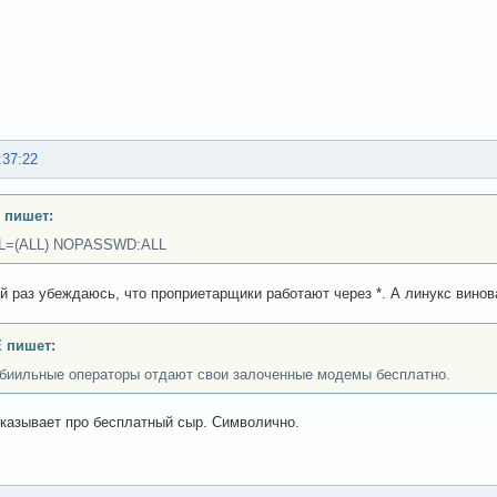
:37:22
 пишет:
LL=(ALL) NOPASSWD:ALL
й раз убеждаюсь, что проприетарщики работают через *. А линукс винова
 пишет:
биильные операторы отдают свои залоченные модемы бесплатно.
казывает про бесплатный сыр. Символично.