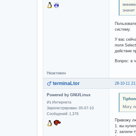
миними
значит 
Пользоват
систему.
У вас сейч
поля Selec
действие п
Вопрос: в 
Неактивен
terminaLtor
28-10-11 21
Powered by GNU/Linux
Tiphon
Из Интернета
Могу л
Зарегистрирован: 05-07-10
Сообщений: 1,376
Привожу л
1. вы купи
2. залили 