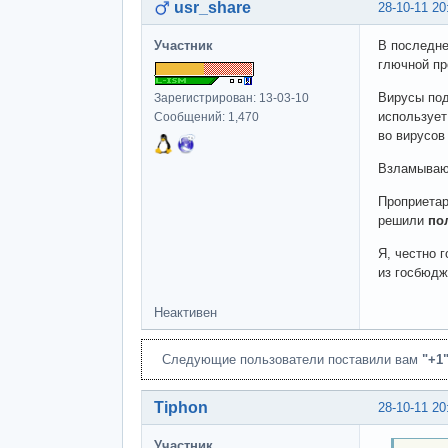
usr_share
28-10-11 20
Участник
В последне
глючной пр
Вирусы под
Зарегистрирован: 13-03-10
использует
Сообщений: 1,470
во вирусов
Взламываю
Проприетар
решили
по
Я, честно 
из госбюд
Неактивен
Следующие пользователи поставили вам
"+1
Tiphon
28-10-11 20
Участник