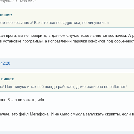
спустя 01 мин 55 с:
пишет:
ем все косылями! Как это все по-задротски, по-линуксячьи
ая прога, вы не поверите, в данном случае тоже является костылём. А 
 в установке программы, а исправлении парочки конфигов под особеннос
:42:28
 пишет:
з! Под линукс и так всё всегда работает, даже если оно не работает!
но было не читать, ибо
учае, это фейл Мегафона. И не было смысла запускать скрипты, если в