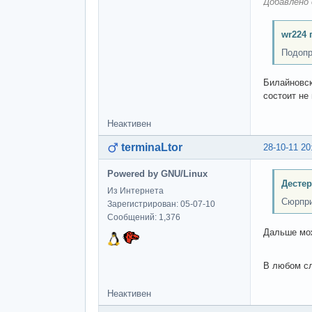
Добавлено 
wr224 
Подопр
Билайновск
состоит не
Неактивен
terminaLtor
28-10-11 20
Powered by GNU/Linux
Дестер
Из Интернета
Сюрпри
Зарегистрирован: 05-07-10
Сообщений: 1,376
Дальше мож
В любом сл
Неактивен