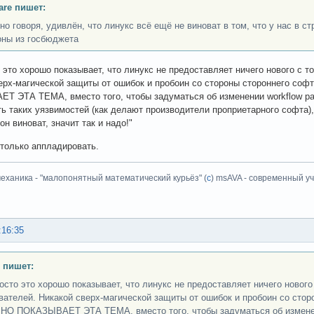
are пишет:
тно говоря, удивлён, что линукс всё ещё не виноват в том, что у нас в с
ны из госбюджета
о это хорошо показывает, что линукс не предоставляет ничего нового с т
ерх-магической защиты от ошибок и пробоин со стороны стороннего соф
 ЭТА ТЕМА, вместо того, чтобы задуматься об изменении workflow ра
ь таких уязвимостей (как делают производители проприетарного софта),
н виноват, значит так и надо!"
только аппладировать.
еханика - "малопонятный математический курьёз" (
с
) msAVA - современный уч
:16:35
 пишет:
росто это хорошо показывает, что линукс не предоставляет ничего нового
вателей. Никакой сверх-магической защиты от ошибок и пробоин со сторо
О ПОКАЗЫВАЕТ ЭТА ТЕМА, вместо того, чтобы задуматься об изменении