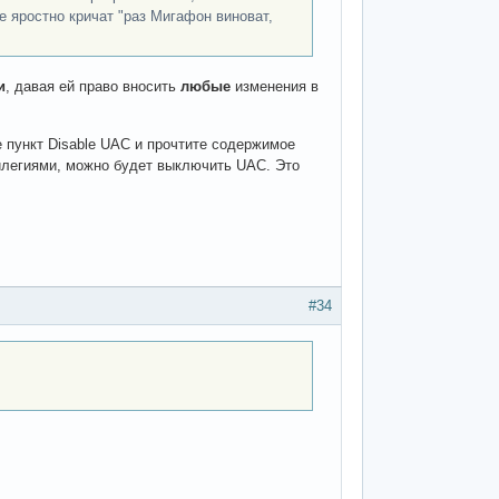
 яростно кричат "раз Мигафон виноват,
и
, давая ей право вносить
любые
изменения в
е пункт Disable UAC и прочтите содержимое
илегиями, можно будет выключить UAC. Это
#34