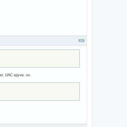
#28
т, UAC круче, чо.