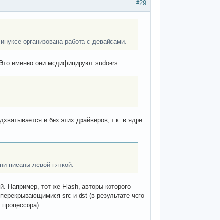
#29
линуксе организована работа с девайсами.
Это именно они модифицируют sudoers.
хватывается и без этих драйверов, т.к. в ядре
ни писаны левой пяткой.
й. Например, тот же Flash, авторы которого
перекрывающимися src и dst (в результате чего
 процессора).