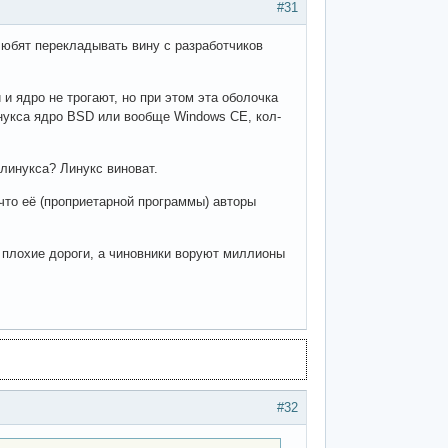
#31
любят перекладывать вину с разработчиков
и ядро не трогают, но при этом эта оболочка
инукса ядро BSD или вообще Windows CE, кол-
 линукса? Линукс виноват.
что её (проприетарной программы) авторы
не плохие дороги, а чиновники воруют миллионы
#32