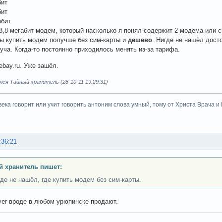
бит
бит
абит
28,8 мегабит модем, который насколько я понял содержит 2 модема или с
ы купить модем получше без сим-карты и
дешево
. Нигде не нашёл дост
куча. Когда-то постоянно приходилось менять из-за тарифа.
ebay.ru. Уже зашёл.
ся Тайный хранитель (28-10-11 19:29:31)
века говорит или учит говорить антоним слова умный, тому от Христа Врача и Бо
:36:21
 хранитель пишет:
где не нашёл, где купить модем без сим-карты.
er вроде в любом урюпинске продают.