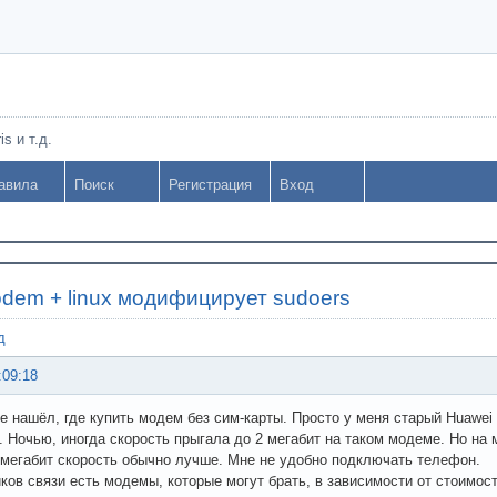
s и т.д.
авила
Поиск
Регистрация
Вход
dem + linux модифицирует sudoers
д
:09:18
не нашёл, где купить модем без сим-карты. Просто у меня старый Huawei
т. Ночью, иногда скорость прыгала до 2 мегабит на таком модеме. Но на
 мегабит скорость обычно лучше. Мне не удобно подключать телефон.
ков связи есть модемы, которые могут брать, в зависимости от стоимост