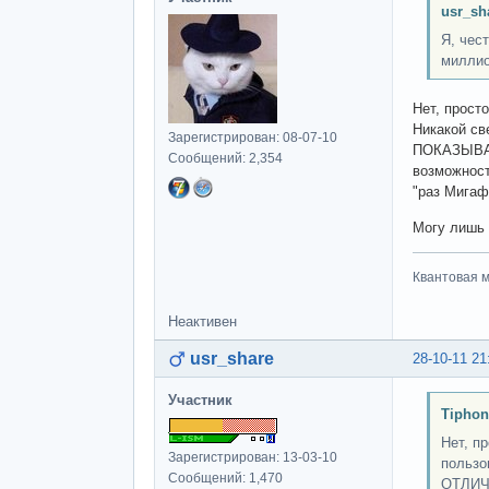
usr_sh
Я, чес
миллио
Нет, прост
Никакой св
Зарегистрирован: 08-07-10
ПОКАЗЫВАЕТ
Сообщений: 2,354
возможност
"раз Мигафо
Могу лишь 
Квантовая м
Неактивен
usr_share
28-10-11 21
Участник
Tiphon
Нет, п
Зарегистрирован: 13-03-10
пользо
Сообщений: 1,470
ОТЛИЧН