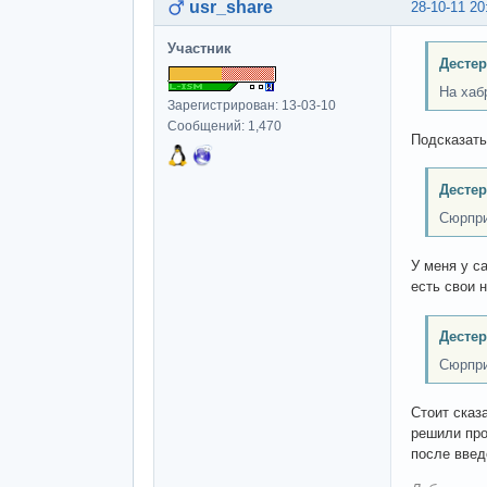
usr_share
28-10-11 20
Участник
Дестер
На хаб
Зарегистрирован: 13-03-10
Сообщений: 1,470
Подсказать
Дестер
Сюрпри
У меня у с
есть свои 
Дестер
Сюрпри
Стоит сказ
решили про
после введ