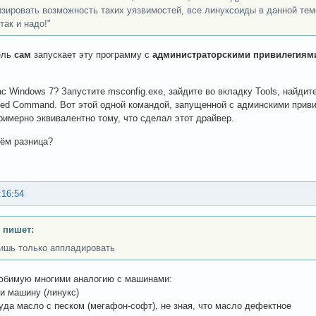
зировать возможность таких уязвимостей, все линуксоиды в данной теме
так и надо!"
ель
сам
запускает эту программу с
администраторскими привилегиям
ас Windows 7? Запустите msconfig.exe, зайдите во вкладку Tools, найдит
ted Command. Вот этой одной командой, запущенной с админскими прив
римерно эквивалентно тому, что сделал этот драйвер.
чём разница?
:16:54
 пишет:
ишь только аппладировать
юбимую многими аналогию с машинами:
ли машину (линукс)
туда масло с песком (мегафон-софт), не зная, что масло дефектное