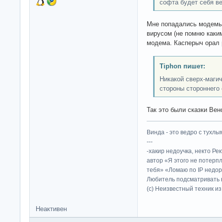
софта будет себя ве
Мне попадались модемы 
вирусом (не помню каким
модема. Касперыч орал 
Tiphon пишет:
Никакой сверх-магич
стороны стороннего
Так это были сказки Вен
Винда - это ведро с тухлым
---
-хакир недоучка, некто Ре
автор «Я этого не потерп
тебя» «Ломаю по IP недор
Любитель подсматривать в
(c) Неизвестный техник и
Неактивен