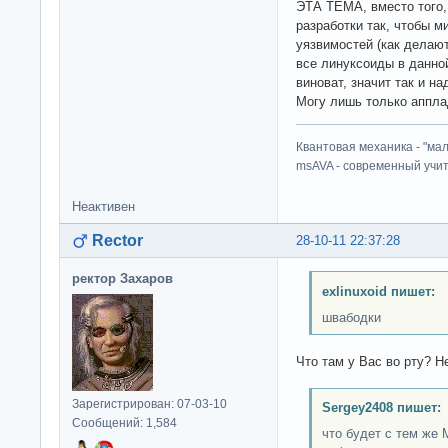
ЭТА ТЕМА, вместо того,
разработки так, чтобы 
уязвимостей (как делаю
все линуксоиды в данно
виноват, значит так и на
Могу лишь только аппла
Квантовая механика - "ма
msAVA - современный учит
Неактивен
Rector
28-10-11 22:37:28
ректор Захаров
exlinuxoid пишет:
швабодки
Что там у Вас во рту? Не
Зарегистрирован: 07-03-10
Sergey2408 пишет:
Сообщений: 1,584
что будет с тем же 