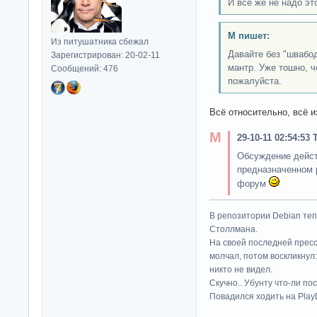
И всё же не надо это
М пишет:
Из питушатника сбежал
Давайте без "швабо
Зарегистрирован: 20-02-11
мантр. Уже тошно, ч
Сообщений: 476
пожалуйста.
Всё относительно, всё 
29-10-11 02:54:53
Обсуждение дейст
предназначенном 
форум
В репозитории Debian те
Столлмана.
На своей последней прес
молчал, потом воскликнул:
никто не видел.
Скучно.. Убунту что-ли по
Повадился ходить на Play