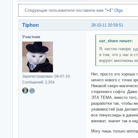
Следующие пользователи поставили вам
"+1"
:
Olga
Tiphon
28-10-11 20:59:51
Участник
usr_share пишет:
Я, честно говоря, у
в том, что у нас в с
воруют миллионы и
Нет, просто это хорошо 
Зарегистрирован: 08-07-10
ничего нового с точки з
Сообщений: 2,354
Никакой сверх-магическ
стороннего софта. Даж
ЭТА ТЕМА, вместо того,
разработки так, чтобы 
уязвимостей (как делаю
все линуксоиды в данно
виноват, значит так и на
Могу лишь только аппла