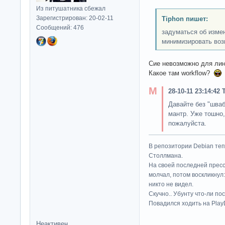
Из питушатника сбежал
Зарегистрирован: 20-02-11
Tiphon пишет:
Сообщений: 476
задуматься об измен
минимизировать воз
Сие невозможно для лин
Какое там workflow?
28-10-11 23:14:42
Давайте без "шва
мантр. Уже тошно,
пожалуйста.
В репозитории Debian те
Столлмана.
На своей последней прес
молчал, потом воскликнул:
никто не видел.
Скучно.. Убунту что-ли по
Повадился ходить на Play
Неактивен