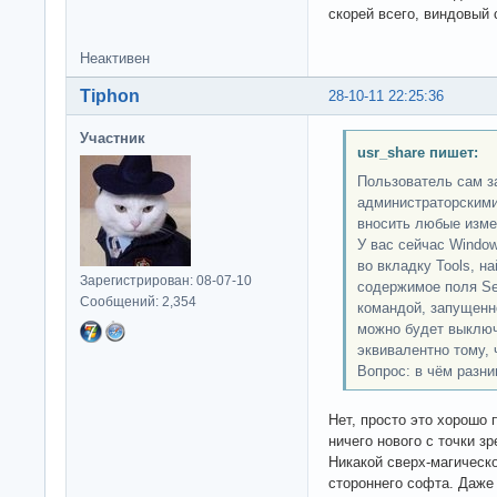
скорей всего, виндовый 
Неактивен
Tiphon
28-10-11 22:25:36
Участник
usr_share пишет:
Пользователь сам з
администраторскими
вносить любые изме
У вас сейчас Window
во вкладку Tools, н
Зарегистрирован: 08-07-10
содержимое поля Se
Сообщений: 2,354
командой, запущенн
можно будет выключ
эквивалентно тому, 
Вопрос: в чём разни
Нет, просто это хорошо 
ничего нового с точки з
Никакой сверх-магическ
стороннего софта. Даж