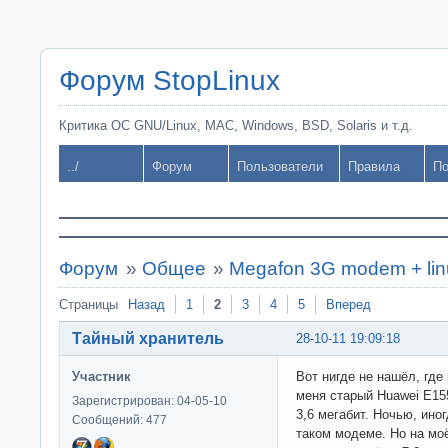
Форум StopLinux
Критика ОС GNU/Linux, MAC, Windows, BSD, Solaris и т.д.
../
Форум
Пользователи
Правила
По
Форум
»
Общее
»
Megafon 3G modem + li
Страницы
Назад
1
2
3
4
5
Вперед
Тайный хранитель
28-10-11 19:09:18
Участник
Вот нигде не нашёл, где
меня старый Huawei E155
Зарегистрирован: 04-05-10
3,6 мегабит. Ночью, ино
Сообщений: 477
таком модеме. Но на мо