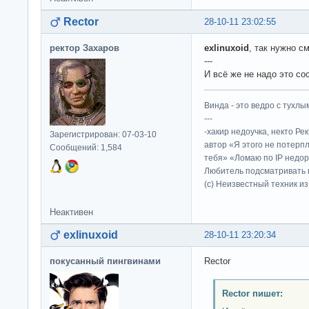
Rector
28-10-11 23:02:55
ректор Захаров
exlinuxoid
, так нужно с
---
И всё же не надо это со
Винда - это ведро с тухлым
---
-хакир недоучка, некто Ре
Зарегистрирован: 07-03-10
автор «Я этого не потерп
Сообщений: 1,584
тебя» «Ломаю по IP недор
Любитель подсматривать в
(c) Неизвестный техник и
Неактивен
exlinuxoid
28-10-11 23:20:34
покусанный пингвинами
Rector
Rector пишет: