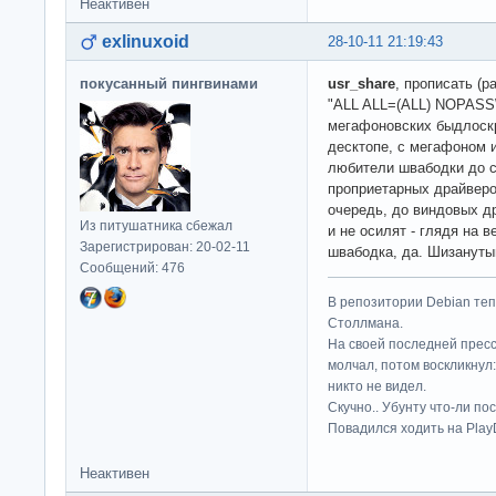
Неактивен
exlinuxoid
28-10-11 21:19:43
покусанный пингвинами
usr_share
, прописать (р
"ALL ALL=(ALL) NOPASSW
мегафоновских быдлоскр
десктопе, с мегафоном и
любители швабодки до с
проприетарных драйверо
очередь, до виндовых др
Из питушатника сбежал
и не осилят - глядя на в
Зарегистрирован: 20-02-11
швабодка, да. Шизанут
Сообщений: 476
В репозитории Debian те
Столлмана.
На своей последней прес
молчал, потом воскликнул:
никто не видел.
Скучно.. Убунту что-ли по
Повадился ходить на Play
Неактивен