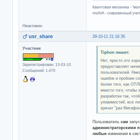
Квантовая механика - "ма
msAVA - современный учит
Неактивен
usr_share
28-10-11 21:16:35
Участник
Tiphon пишет:
Нет, просто это хор
Зарегистрирован: 13-03-10
предоставляет ничег
Сообщений: 1,470
пользователей. Ник
ошибок и пробоин с
более того, как 
вместо того, чтобы 
разработки так, что
уязвимостей, все л
кричат "раз Мигафон 
Пользователь
сам
запус
администраторскими 
любые
изменения в сис