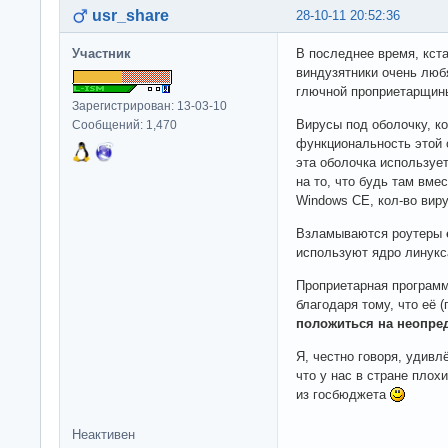
usr_share
28-10-11 20:52:36
Участник
В последнее время, кста
виндузятники очень люб
глючной проприетарщины
Зарегистрирован: 13-03-10
Вирусы под оболочку, к
Сообщений: 1,470
функциональность этой о
эта оболочка используе
на то, что будь там вм
Windows CE, кол-во вир
Взламываются роутеры
используют ядро линукс
Проприетарная программ
благодаря тому, что её
положиться на неопре
Я, честно говоря, удивл
что у нас в стране плох
из госбюджета
Неактивен