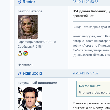
Rector
28-10-11 22:53:38
ректор Захаров
USEрдный Rаботник
, 
претензий нет.
Винда - это ведро с тухлым
---
-хакир недоучка, некто Ре
автор «Я этого не потерп
Зарегистрирован: 07-03-10
тебя» «Ломаю по IP недор
Сообщений: 1,584
Любитель подсматривать в
(c) Неизвестный техник и
Неактивен
exlinuxoid
28-10-11 22:57:52
покусанный пингвинами
Rector пишет:
Что там у Вас во рту
У меня нормально всё во
Конкретно по моему коме