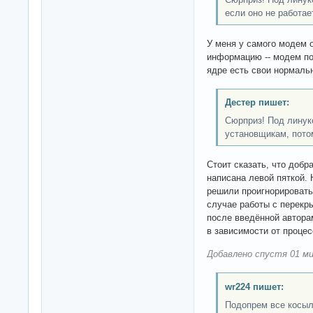
если оно не работае
У меня у самого модем 
информацию -- модем под
ядре есть свои нормаль
Дестер пишет:
Сюрприз! Под линук
установщикам, потом
Стоит сказать, что доб
написана левой пяткой. 
решили проигнорировать
случае работы с перекры
после введённой автора
в зависимости от процес
Добавлено спустя 01 ми
wr224 пишет:
Подопрем все косыля