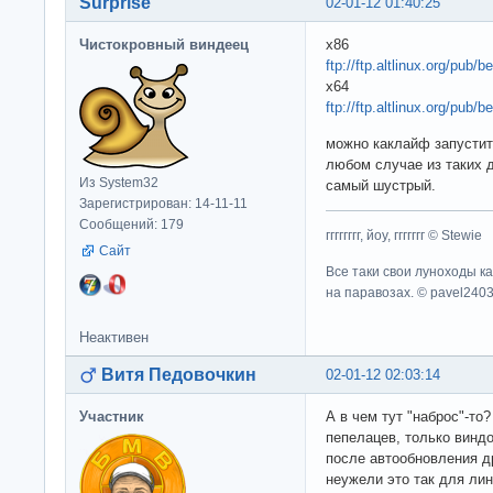
Surprise
02-01-12 01:40:25
Чистокровный виндеец
x86
ftp://ftp.altlinux.org/pub/
x64
ftp://ftp.altlinux.org/pub/
можно каклайф запустит
любом случае из таких д
Из System32
самый шустрый.
Зарегистрирован: 14-11-11
Сообщений: 179
гггггггг, йоу, ггггггг © Stewie
Сайт
Все таки свои луноходы к
на паравозах. © pavel240
Неактивен
Витя Педовочкин
02-01-12 02:03:14
Участник
А в чем тут "наброс"-то
пепелацев, только винд
после автообновления др
неужели это так для лин