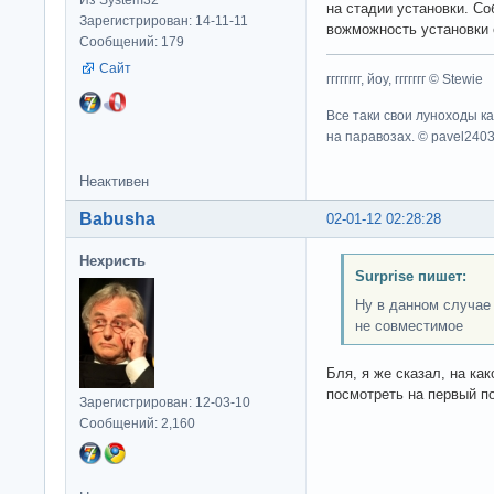
Из System32
на стадии установки. С
Зарегистрирован: 14-11-11
вожможность установки 
Сообщений: 179
Сайт
гггггггг, йоу, ггггггг © Stewie
Все таки свои луноходы к
на паравозах. © pavel240
Неактивен
Babusha
02-01-12 02:28:28
Нехристь
Surprise пишет:
Ну в данном случае
не совместимое
Бля, я же сказал, на ка
посмотреть на первый по
Зарегистрирован: 12-03-10
Сообщений: 2,160