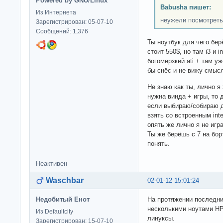
Powered by GNU/Linux
Babusha пишет:
Из Интернета
неужели посмотреть
Зарегистрирован: 05-07-10
Сообщений: 1,376
Ты ноутбук для чего бе
стоит 550$, но там i3 и i
богомерзкий ati + там уж
бы снёс и не вижу смысл
Не знаю как ты, лично я
нужна винда + игры, то д
если выбираю/собираю д
взять со встроенным inte
опять же лично я не игр
Ты же берёшь с 7 на бор
понять.
Неактивен
Waschbar
02-01-12 15:01:24
Недобитый Енот
На протяжении последни
несколькими ноутами HP
Из Defaultcity
линуксы.
Зарегистрирован: 15-07-10