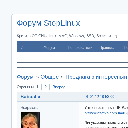
Форум StopLinux
Критика ОС GNU/Linux, MAC, Windows, BSD, Solaris и т.д.
../
Форум
Пользователи
Правила
По
Форум
»
Общее
»
Предлагаю интересный
Страницы
1
2
Вперед
Babusha
01-01-12 16:53:09
Нехристь
У меня есть ноут HP Pavi
https://rozetka.com.ua/ru
Линуксоиды предлагают 
прекрасно работает, ну 