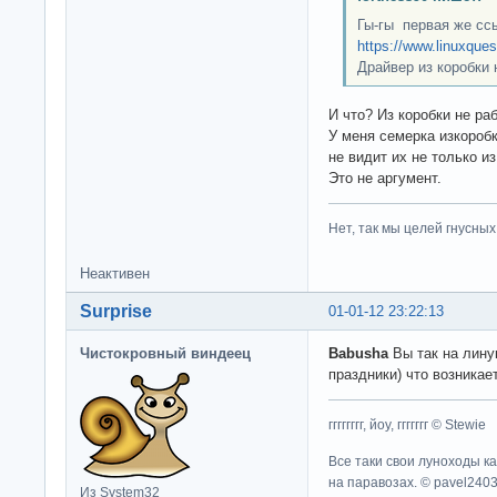
Гы-гы первая же сс
https://www.linuxques
Драйвер из коробки 
И что? Из коробки не ра
У меня семерка изкоробк
не видит их не только из
Это не аргумент.
Нет, так мы целей гнусных 
Неактивен
Surprise
01-01-12 23:22:13
Чистокровный виндеец
Babusha
Вы так на лину
праздники) что возника
гггггггг, йоу, ггггггг © Stewie
Все таки свои луноходы к
на паравозах. © pavel240
Из System32