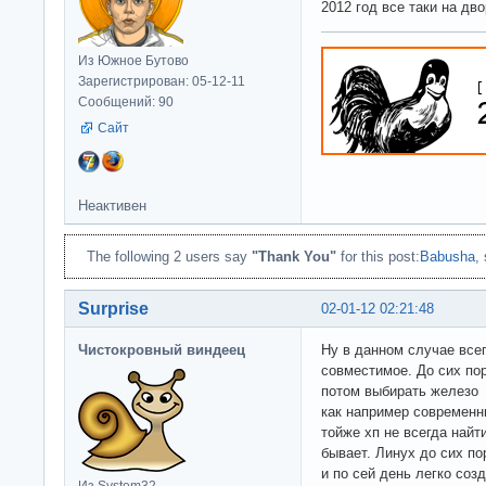
2012 год все таки на дво
Из Южное Бутово
Зарегистрирован: 05-12-11
Сообщений: 90
Сайт
Неактивен
The following 2 users say
"Thank You"
for this post:
Babusha
,
Surprise
02-01-12 02:21:48
Чистокровный виндеец
Ну в данном случае все
совместимое. До сих по
потом выбирать железо 
как например современны
тойже хп не всегда найт
бывает. Линух до сих по
и по сей день легко соз