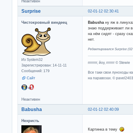
Неактивен
Surprise
02-01-12 02:30:41
Чистокровный виндеец
Babusha
ну яж в линуха
знаю поддерживает ли ва
на нём сидят - сразу ск
нет.
Редактировался Surprise (02-
Из System32
гггггггг, йоу, ггггггг © Stewie
Зарегистрирован: 14-11-11
Сообщений: 179
Все таки свои луноходы к
на паравозах. © pavel240
Сайт
Неактивен
Babusha
02-01-12 02:40:09
Нехристь
Картинка в тему