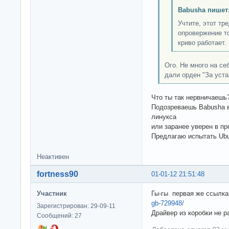
Babusha пишет
Учтите, этот тр
опровержение то
криво работает.
Ого. Не много на се
дали орден "За уста
Что ты так нервничаешь
Подозреваешь Babusha в
линукса
или заранее уверен в пр
Предлагаю испытать Ub
Неактивен
fortness90
01-01-12 21:51:48
Участник
Гы-гы первая же ссылк
gb-729948/
Зарегистрирован: 29-09-11
Драйвер из коробки не р
Сообщений: 27