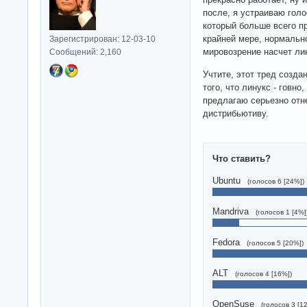
после, я устраиваю голо
который больше всего п
крайней мере, нормальн
Зарегистрирован: 12-03-10
мировозрение насчет лин
Сообщений: 2,160
Учтите, этот тред созд
того, что линукс - говно
предлагаю серьезно отн
дистрибьютиву.
Что ставить?
Ubuntu
(голосов 6 [24%])
Mandriva
(голосов 1 [4%]
Fedora
(голосов 5 [20%])
ALT
(голосов 4 [16%])
OpenSuse
(голосов 3 [1