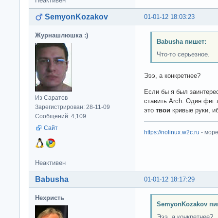
Неактивен
SemyonKozakov
01-01-12 18:03:23
Журнашлюшка :)
Babusha пишет:
Что-то серьезное.
Эээ, а конкретнее?
Если бы я был заинтере
Из Саратов
ставить Arch. Один фиг 
Зарегистрирован: 28-11-09
это
твои
кривые руки, и
Сообщений: 4,109
Сайт
https://nolinux.w2c.ru
- мор
Неактивен
Babusha
01-01-12 18:17:29
Нехристь
SemyonKozakov пи
Эээ, а конкретнее?