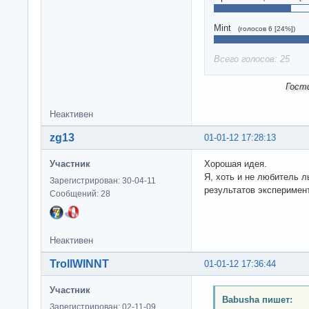
Mint
(голосов 6 [24%])
Всего голосов: 25
Гост
Неактивен
zg13
01-01-12 17:28:13
Участник
Хорошая идея.
Я, хоть и не любитель 
Зарегистрирован: 30-04-11
результатов эксперимент
Сообщений: 28
Неактивен
TrollWINNT
01-01-12 17:36:44
Участник
Babusha пишет:
Зарегистрирован: 02-11-09