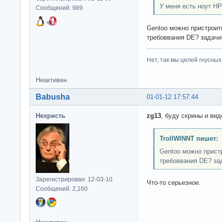
У меня есть ноут HP 
Сообщений: 989
Gentoo можно пристрои
требоввания DE? задачи
Нет, так мы целей гнусных 
Неактивен
Babusha
01-01-12 17:57:44
Нехристь
zg13
, буду скрины и ви
TrollWINNT пишет:
Gentoo можно пристр
требоввания DE? за
Зарегистрирован: 12-03-10
Что-то серьезное.
Сообщений: 2,160