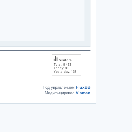
Visitors
Total: 8 433
Today: 80
Yesterday: 135
FluxBB
Под управлением
Visman
Модифицировал