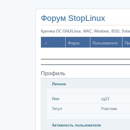
Форум StopLinux
Критика ОС GNU/Linux, MAC, Windows, BSD, Solari
../
Форум
Пользователи
Пр
Профиль
Личное
Имя
zg13
Титул
Участник
Активность пользователя