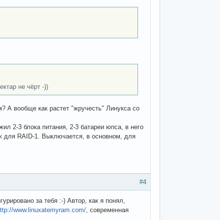
ктар не чёрт -))
ем? А вообще как растет "жручесть" Линукса со
ил 2-3 блока питания, 2-3 батареи юпса, в него
ск для RAID-1. Выключается, в основном, для
#4
рировано за тебя :-) Автор, как я понял,
ttp://www.linuxatemyram.com/
, современная