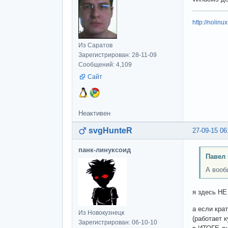
http://nolinu
Из Саратов
Зарегистрирован: 28-11-09
Сообщений: 4,109
Сайт
Неактивен
svgHunteR
27-09-15 06
панк-линуксоид
Павел 
А вооб
я здесь НЕ
а если кра
Из Новокузнецк
(работает к
Зарегистрирован: 06-10-10