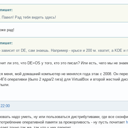
 пишет:
, Павел! Рад тебя видеть здесь!
оже рад!
 пишет:
зависит от DE, сам знаешь. Например - крысе и 200 м. хватит, а KDE и ге
ачит ли это, что DE=OS у того, кто это писал? Или есть, чего мы не зна
ся меня, мой домашний компьютер не менялся года этак с 2008. Он переж
4Гб оперативки (было 2 ядра/2 гига) для VirtualBox и второй жесткий ди
 пыли.
:22:00
овать надо уметь, ну или пользоваться дистрибутивами, где все сконфигу
потребление оперативной памяти за прожорливость - ну пусть почитает
h
ает точно так же, так что у них паритет.