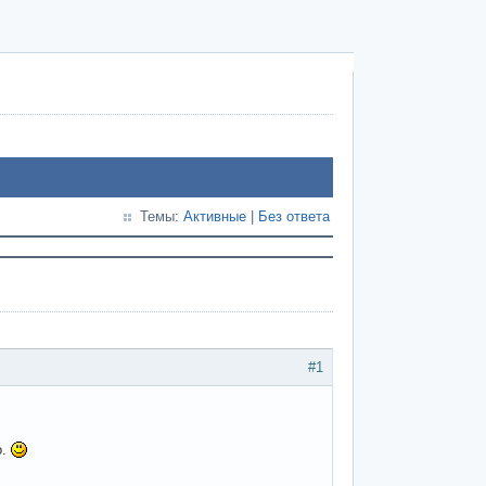
Темы:
Активные
|
Без ответа
#1
о.