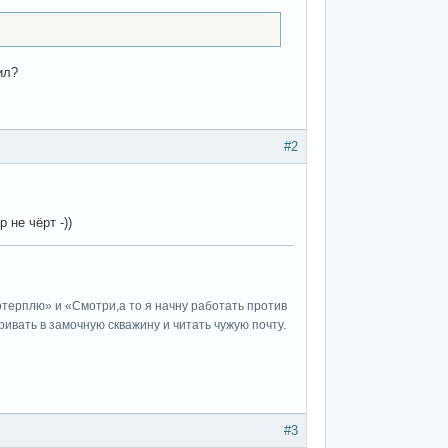
ил?
#2
 не чёрт -))
потерплю» и «Cмотри,а то я начну работать против
ивать в замочную скважину и читать чужую почту.
#3