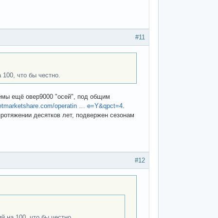
#11
100, что бы честно.
лемы ещё овер9000 "осей", под общим
netmarketshare.com/operatin … e=Y&qpct=4
.
а протяжении десятков лет, подвержен сезонам
#12
 на 100, что бы честно.