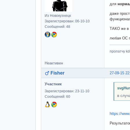
для
норма
даже прост
Из Новокузнецк
функционал
Зарегистрирован: 06-10-10
Сообщений: 48
ТАКО же в 
любая ОС по
пропатчу kd
Неактивен
Fisher
27-09-15 22
Участник
svgHun
Зарегистрирован: 23-11-10
в случ
Сообщений: 60
https://ww
Результатов