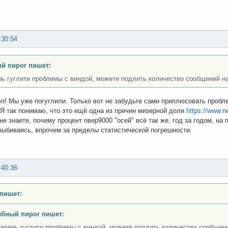
:30:54
й пирог пишет:
рь гуглити проблемы с виндой, можете подлить количество сообщений на 
эп! Мы уже погуглили. Только вот не забудьте сами приплюсовать проб
 Я так понимаю, что это ещё одна из причин мизерной доли
https://www.
 не знаете, почему процент овер9000 "осей" всё так же, год за годом, н
 выбиваясь, впрочем за пределы статистической погрешности.
:40:36
 пишет:
бный пирог пишет:
теперь гуглити проблемы с виндой, можете подлить количество сообщений