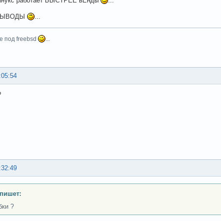
инукс работает БЫСТРЕЕ вЕнды
...
ВЫВОДЫ
...
e под freebsd
...
:05:54
?
:32:49
пишет:
бки ?