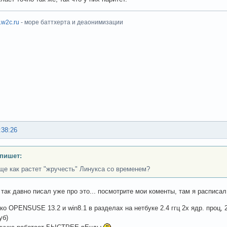
x.w2c.ru
- море баттхерта и деаонимизации
:38:26
пишет:
ще как растет "жручесть" Линукса со временем?
 так давно писал уже про это... посмотрите мои коменты, там я расписал
тко OPENSUSE 13.2 и win8.1 в разделах на нетбуке 2.4 ггц 2х ядр. проц,
уб)