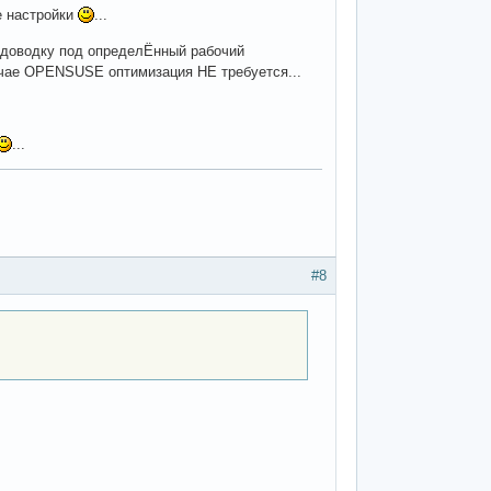
е настройки
...
ь доводку под определЁнный рабочий
учае OPENSUSE оптимизация НЕ требуется...
...
#8