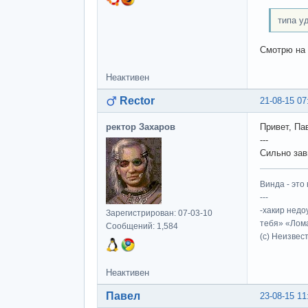
типа у
Смотрю на 
Неактивен
Rector
21-08-15 07
ректор Захаров
Привет, Па
---
Сильно зави
Винда - это 
---
-хакир недо
Зарегистрирован: 07-03-10
тебя» «Лома
Сообщений: 1,584
(c) Неизвес
Неактивен
Павел
23-08-15 11