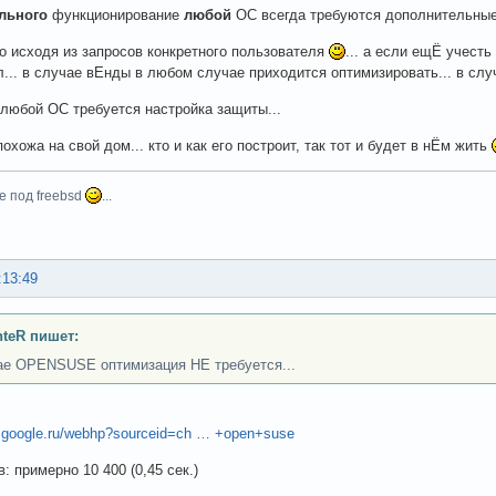
льного
функционирование
любой
ОС всегда требуются дополнительны
о исходя из запросов конкретного пользователя
... а если ещЁ учест
... в случае вЕнды в любом случае приходится оптимизировать... в сл
любой ОС требуется настройка защиты...
хожа на свой дом... кто и как его построит, так тот и будет в нЁм жить
e под freebsd
...
:13:49
teR пишет:
ае OPENSUSE оптимизация НЕ требуется...
w.google.ru/webhp?sourceid=ch … +open+suse
: примерно 10 400 (0,45 сек.)