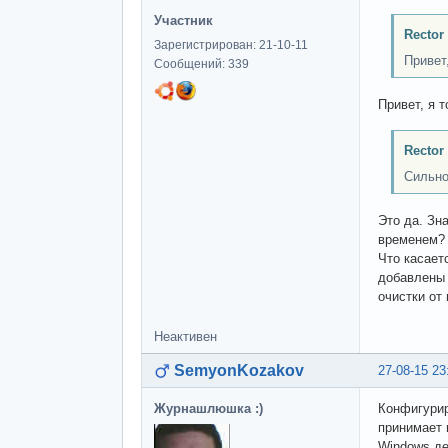
Участник
Rector
Зарегистрирован: 21-10-11
Привет
Сообщений: 339
Привет, я т
Rector
Сильно 
Это да. Зн
временем?
Что касает
добавлены 
очистки от
Неактивен
SemyonKozakov
27-08-15 23
Журнашлюшка :)
Конфигурир
принимает 
Windows дел