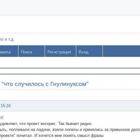
s и т.д.
авила
Поиск
Регистрация
Вход
»
"что случилось с Гнулинуксом"
:15:24
т!
удивляет, что проект воскрес. Так бывает редко.
быть, поплевали на ладони, взяли лопаты и принялись за привычное дел
 проекте" почитал. И хочется мне понять смысл фразы