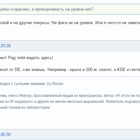
добно и красиво, а прожорливость на уровне win7
свой и на другие линуксы. Ни фига не на уровне. Или я чего-то не замет
:20:28
вел! Рад тебя видеть здесь!
сит от DE, сам знаешь. Например - крысе и 200 м. хватит, а KDE и гектар
ведро с тухлыми червями. (с) Rector
учка, некто Ректор, прославленный мудак из мухосранска, автор «Я этого не 
ю по IP недорого» и других не менее веселых выражений. Любитель подсматр
тный техник из лаборатории
:45:30