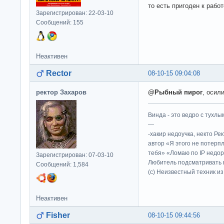
то есть пригоден к раб
Зарегистрирован: 22-03-10
Сообщений: 155
Неактивен
Rector
08-10-15 09:04:08
ректор Захаров
@Рыбный пирог
, осил
Винда - это ведро с тухлым
---
-хакир недоучка, некто Ре
автор «Я этого не потерп
тебя» «Ломаю по IP недор
Зарегистрирован: 07-03-10
Любитель подсматривать в
Сообщений: 1,584
(c) Неизвестный техник и
Неактивен
Fisher
08-10-15 09:44:56