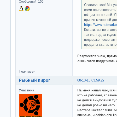
Сообщений: 155
Спасибо, кэп! Мы уж
сами приплюсовать 
общим погонялой. Я 
причин мизерной до
https://www.netmark
Кстати, вы не знает
так же, год за годом
подвержен сезонам г
пределы статистиче
Разумеется знаю, пряма
лишь готов поддержать d
Неактивен
Рыбный пирог
08-10-15 03:59:27
Участник
На меня напал линуксячи
что не работает, главно
не делся виндузячий туп
не делал ровно ни чего.
мастера инсталляции. Мо
впервые, и debian gnu li