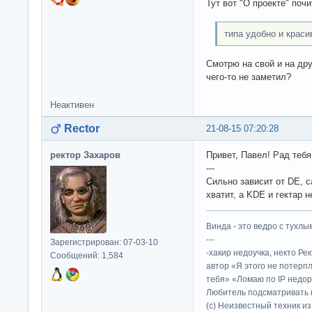
Тут вот "О проекте" поч
типа удобно и краси
Смотрю на свой и на дру
чего-то не заметил?
Неактивен
Rector
21-08-15 07:20:28
ректор Захаров
Привет, Павел! Рад тебя
---
Сильно зависит от DE, с
хватит, а KDE и гектар не
Винда - это ведро с тухлым
---
Зарегистрирован: 07-03-10
-хакир недоучка, некто Ре
Сообщений: 1,584
автор «Я этого не потерп
тебя» «Ломаю по IP недор
Любитель подсматривать в
(c) Неизвестный техник и