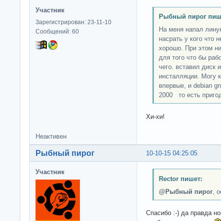
Участник
Рыбный пирог пиш
Зарегистрирован: 23-11-10
На меня напал линук
Сообщений: 60
насрать у кого что н
хорошо. При этом ни
для того что бы раб
чего. вставил диск 
инсталляции. Могу к
впервые, и debian gn
2000 то есть приго
Хи-хи!
Неактивен
Рыбный пирог
10-10-15 04:25:05
Участник
Rector пишет:
@Рыбный пирог
, 
Спасибо :-) да правда н