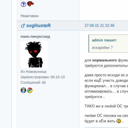
Неактивен
svgHunteR
27-09-15 21:32:49
панк-линуксоид
admin пишет:
искаробки ?
для
нормального
функ
требуются дополнитель
Из Новокузнецк
даже просто исходя из 
Зарегистрирован: 06-10-10
если ещЁ учесть довод
Сообщений: 48
функционал... в случае
оптимизировать... в с
требуется...
ТАКО же в любой ОС тре
любая ОС похожа на свой 
будет в нЁм жить
...