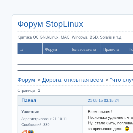
Форум StopLinux
Критика ОС GNU/Linux, MAC, Windows, BSD, Solaris и т.д.
../
Форум
Пользователи
Правила
По
Форум
»
Дорога, открытая всем
»
"что слу
Страницы
1
Павел
21-08-15 03:15:24
Участник
Всем привет!
Несколько удивляет, что
Зарегистрирован: 21-10-11
Ну, стало быть, поплева
Сообщений: 339
за привычное дело.