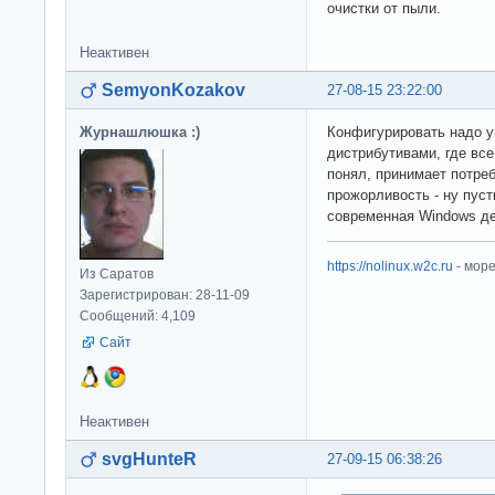
очистки от пыли.
Неактивен
SemyonKozakov
27-08-15 23:22:00
Журнашлюшка :)
Конфигурировать надо у
дистрибутивами, где все 
понял, принимает потре
прожорливость - ну пус
современная Windows дел
https://nolinux.w2c.ru
- мор
Из Саратов
Зарегистрирован: 28-11-09
Сообщений: 4,109
Сайт
Неактивен
svgHunteR
27-09-15 06:38:26