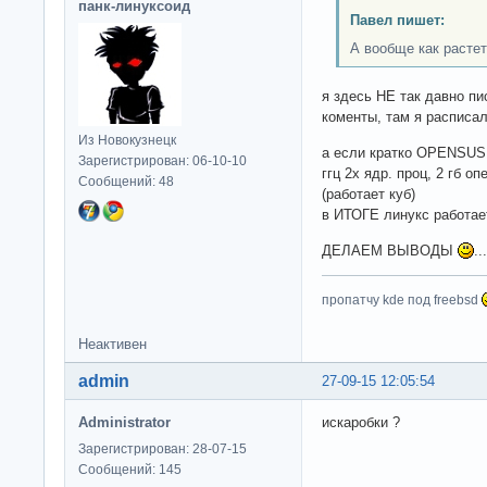
панк-линуксоид
Павел пишет:
А вообще как расте
я здесь НЕ так давно пи
коменты, там я расписал
Из Новокузнецк
а если кратко OPENSUSE 
Зарегистрирован: 06-10-10
ггц 2х ядр. проц, 2 гб 
Сообщений: 48
(работает куб)
в ИТОГЕ линукс работ
ДЕЛАЕМ ВЫВОДЫ
...
пропатчу kde под freebsd
Неактивен
admin
27-09-15 12:05:54
Administrator
искаробки ?
Зарегистрирован: 28-07-15
Сообщений: 145