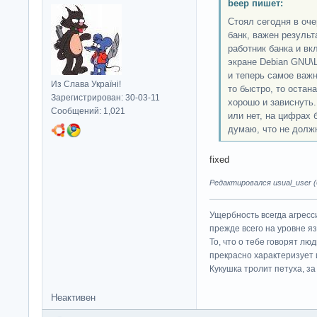
beep пишет:
Стоял сегодня в оче
банк, важен результ
работник банка и вк
экране Debian GNU\Li
и теперь самое важн
Из Слава Україні!
то быстро, то остан
Зарегистрирован: 30-03-11
хорошо и зависнуть.
Сообщений: 1,021
или нет, на цифрах 
думаю, что не должн
fixed
Редактировался usual_user (0
Ущербность всегда агресс
прежде всего на уровне яз
То, что о тебе говорят люд
прекрасно характеризует 
Кукушка тролит петуха, за 
Неактивен