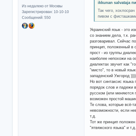
ikkunan salvataja п
Из недалеко от Москвы
Так чего, хохлосрач
Зарегистрирован: 10-10-10
пивом с фисташками
Сообщений: 550
Украинский язык - это и
со знанием дела, т.к. р
разговаривал. Сейчас по
принцип, положенный в 
прост - из группы диале
наиболее непохожи на ос
диалектах звучит как "го
"мисто", то в новый язы
западенский Ужгород ))))
Но вот синтаксис языка 
порядок слов и падежи в
русском (или меняются 
возможен простой машин
Те слова, которые всё-т
невозможности, если нев
т.д.
Тот же принцип положен 
"ятвяжского языка" и т.д