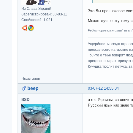
Из Слава Україні!
Это Вы про шоковое со
Зарегистрирован: 30-03-11
Сообщений: 1,021
Может лучше эту тему сн
Редактировался usual_user (0
Ущербность всегда агресс
прежде всего на уровне яз
То, что о тебе говорят люд
прекрасно характеризует 
Кукушка тролит петуха, за 
Неактивен
beep
03-07-12 14:55:34
BSD
а я с Украины, за опячя
Русский язык как знаю т