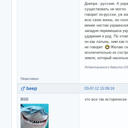
Днепра - русские. А укр
существовать не могло. 
говорит по-русски, уж 
всю свою жизнь, во скол
менее чистом украинском
западня перемешала укр
ударения и род. По этом
он как латынь, ним как-
не говорит
Желаю сме
исключительно из состр
земле, который насильно
Редактировался Babusha (03-
Неактивен
beep
03-07-12 15:09:24
BSD
это все так исторически