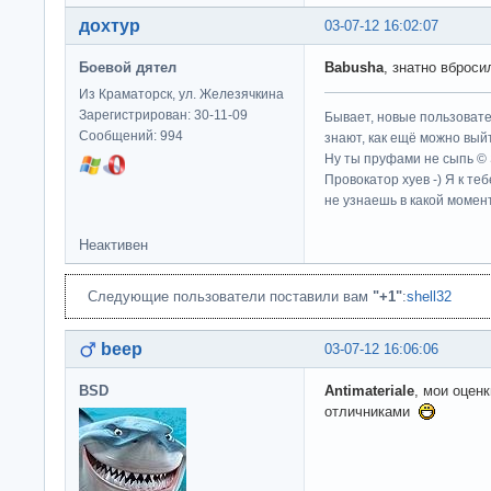
дохтур
03-07-12 16:02:07
Боевой дятел
Babusha
, знатно вброс
Из Краматорск, ул. Железячкина
Зарегистрирован: 30-11-09
Бывает, новые пользовате
Сообщений: 994
знают, как ещё можно выйт
Ну ты пруфами не сыпь ©
Провокатор хуев -) Я к те
не узнаешь в какой момент
Неактивен
Следующие пользователи поставили вам
"+1"
:
shell32
beep
03-07-12 16:06:06
BSD
Antimateriale
, мои оцен
отличниками