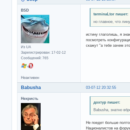
BSD
terminaLtor пишет:
но главное, что лину
истину глаголишь, я зна
посмотреть конфигураци
скажут "а тебе зачем это
Из UA
Зарегистрирован: 17-02-12
Сообщений: 765
Неактивен
Babusha
03-07-12 20:32:55
Нехристь
дохтур пишет:
Babusha, знатно вб
Не поедет больше полто
Националистов на форум