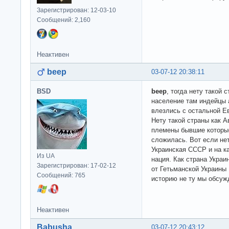
Зарегистрирован: 12-03-10
Сообщений: 2,160
Неактивен
beep
03-07-12 20:38:11
BSD
beep
, тогда нету такой 
население там индейцы 
влезлись с остальной Е
Нету такой страны как А
племены бывшие которые
сложилась. Вот если не
Украинская СССР и на к
Из UA
нация. Как страна Украи
Зарегистрирован: 17-02-12
от Гетьманской Украины 
Сообщений: 765
историю не ту мы обсу
Неактивен
Babusha
03-07-12 20:43:12