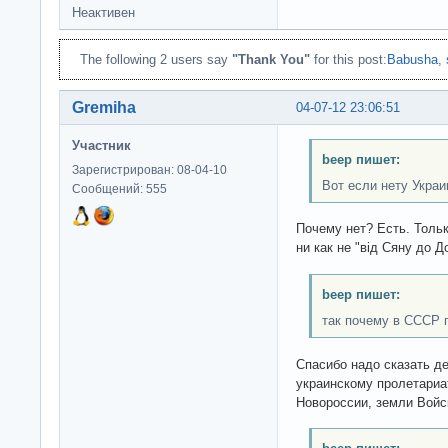
Неактивен
The following 2 users say
"Thank You"
for this post:
Babusha
,
Gremiha
04-07-12 23:06:51
Участник
beep пишет:
Зарегистрирован: 08-04-10
Вот если нету Украи
Сообщений: 555
Почему нет? Есть. Толь
ни как не "вiд Сяну до Д
beep пишет:
так почему в СССР 
Спасибо надо сказать д
украинскому пролетариа
Новороссии, земли Войс