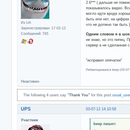
2.6*** ( дальше не помню
показывалось видео. Все
могло идти вроде хорош
быть или нет, на цифра
Из UA
что не должно так быть )
Зарегистрирован: 17-02-12
Сообщений: 765
Одним словом я в шок
не знаю, но это пипец.
сервер а не сделанная 
"исправил опячатки"
Редактировался beep (03-07-
Неактивен
The following 4 users say
"Thank You"
for this post:
usual_use
UPS
03-07-12 14:10:58
Участник
beep пишет: