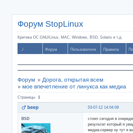
Форум StopLinux
Критика ОС GNU/Linux, MAC, Windows, BSD, Solaris и т.д.
../
Форум
Пользователи
Правила
По
Форум
»
Дорога, открытая всем
»
мое впечетление от линукса как медиа
Страницы
1
beep
03-07-12 14:04:09
BSD
стоял сегодня в очереди
результат который я ув
медиа-сервер ну тут я в