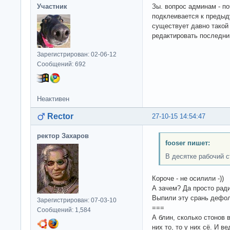
Участник
Зы. вопрос админам - по
подклеивается к преды
существует давно такой 
редактировать последни
Зарегистрирован: 02-06-12
Сообщений: 692
Неактивен
Rector
27-10-15 14:54:47
ректор Захаров
fooser пишет:
В десятке рабочий с
Короче - не осилили -))
А зачем? Да просто ради
Выпили эту срань дефол
Зарегистрирован: 07-03-10
===
Сообщений: 1,584
А блин, сколько стонов 
них то, то у них сё. И ве