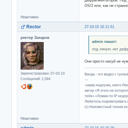
дефрагментаторов. Под j
OS/2 или, как ни странно
Неактивен
Rector
27-10-15 16:11:51
ректор Захаров
admin пишет:
под линукс нет деф
Они просто нахуй не нуж
Зарегистрирован: 07-03-10
Винда - это ведро с тухлым
Сообщений: 1,584
---
-хакир недоучка, некто Ре
автор «Я этого не потерп
тебя» «Ломаю по IP недор
Любитель подсматривать в
(c) Неизвестный техник и
Неактивен