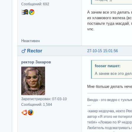
Сообщений: 692
А зачем все это делать 
из хламового железа (вс
поставьте туда масдай, 
vnc.
Неактивен
Rector
27-10-15 15:01:56
ректор Захаров
fooser пишет:
А зачем все это дел
Мне больше делать нечег
Зарегистрирован: 07-03-10
Винда - это ведро с тухлым
Сообщений: 1,584
---
-хакир недоучка, некто Ре
автор «Я этого не потерп
тебя» «Ломаю по IP недор
Любитель подсматривать в