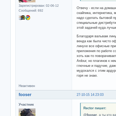
Зарегистрирован: 02-06-12
Отвечу - если на домаш
Сообщений: 692
скайпика, интернетика, 
надо сделать бытовой п
специальные дистрибути
этой задачей куда лучш
Благодаря вальвам лину
венда как была чисто о
линухе все офисные при
приложения по работе с
хоть как-то поворачивае
Ardour, но плагинов к не
глючные и падучие, даж
мудохался с этим ардур
горя не знаю.
Неактивен
fooser
27-10-15 14:23:03
Участник
Rector пишет:
@fooser
, а ты кто 