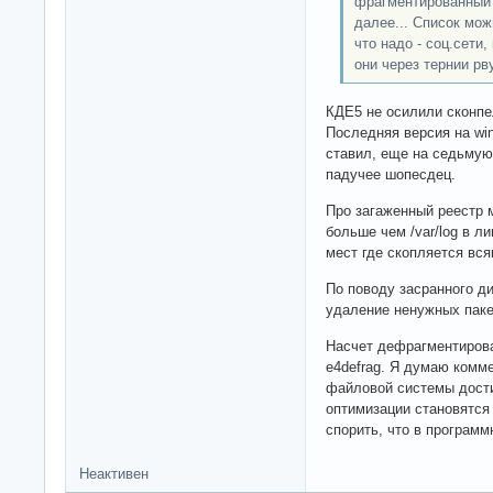
фрагментированный д
далее... Список мо
что надо - соц.сети,
они через тернии р
КДЕ5 не осилили сконпе
Последняя версия на wind
ставил, еще на седьмую 
падучее шопесдец.
Про загаженный реестр м
больше чем /var/log в ли
мест где скопляется вся
По поводу засранного ди
удаление ненужных пакет
Насчет дефрагментирован
e4defrag. Я думаю комм
файловой системы дости
оптимизации становятся
спорить, что в програм
Неактивен