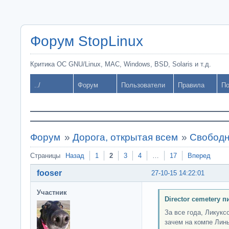
Форум StopLinux
Критика ОС GNU/Linux, MAC, Windows, BSD, Solaris и т.д.
../
Форум
Пользователи
Правила
По
Форум
»
Дорога, открытая всем
»
Свободн
Страницы
Назад
1
2
3
4
…
17
Вперед
fooser
27-10-15 14:22:01
Участник
Director cemetery п
За все года, Ликукс
зачем на компе Линь.