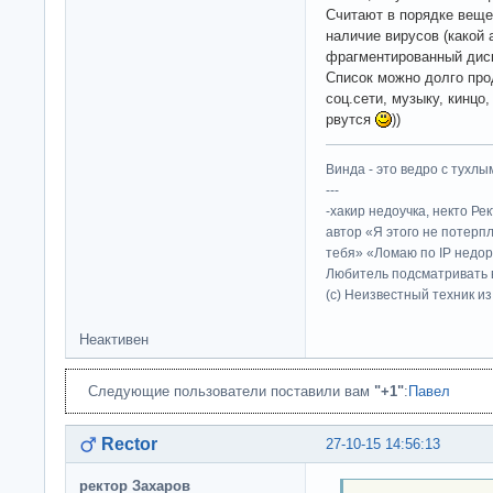
Считают в порядке вещей
наличие вирусов (какой 
фрагментированный диск 
Список можно долго про
соц.сети, музыку, кинцо,
рвутся
))
Винда - это ведро с тухлым
---
-хакир недоучка, некто Ре
автор «Я этого не потерп
тебя» «Ломаю по IP недор
Любитель подсматривать в
(c) Неизвестный техник и
Неактивен
Следующие пользователи поставили вам
"+1"
:
Павел
Rector
27-10-15 14:56:13
ректор Захаров