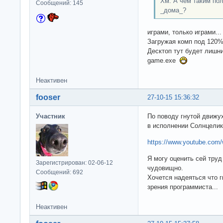
Хм. А чем таким по
Сообщений: 145
_дома_?
играми, только играми...
Загружая комп под 120
Десктоп тут будет лишни
game.exe
Неактивен
fooser
27-10-15 15:36:32
Участник
По поводу гнутой движу
в исполнении Солнцелик
https://www.youtube.co
Я могу оценить сей труд
Зарегистрирован: 02-06-12
чудовищно.
Сообщений: 692
Хочется надеяться что г
зрения программиста...
Неактивен