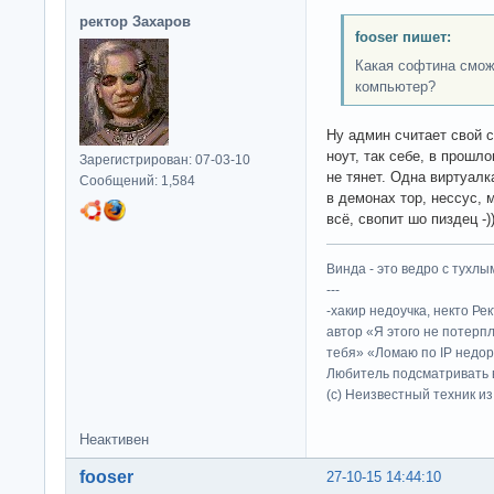
ректор Захаров
fooser пишет:
Какая софтина смож
компьютер?
Ну админ считает свой 
ноут, так себе, в прошл
Зарегистрирован: 07-03-10
не тянет. Одна виртуалка
Сообщений: 1,584
в демонах тор, нессус, 
всё, свопит шо пиздец -)
Винда - это ведро с тухлым
---
-хакир недоучка, некто Ре
автор «Я этого не потерп
тебя» «Ломаю по IP недор
Любитель подсматривать в
(c) Неизвестный техник и
Неактивен
fooser
27-10-15 14:44:10