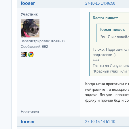
fooser
27-10-15 14:46:58
Участник
Rector пишет:
fooser пишет:
Эм. Я и словей-т
Зарегистрирован: 02-06-12
Сообщений: 692
Плохо. Надо зампол
подготовке -)
+++
Так ты за Линукс ил
"Красный глаз" или
Когда меня прокатили с 
нейтралитет, и позицию 
задаче. Линукс - планше
фряху и прочие бсд и с
Неактивен
fooser
27-10-15 14:51:10