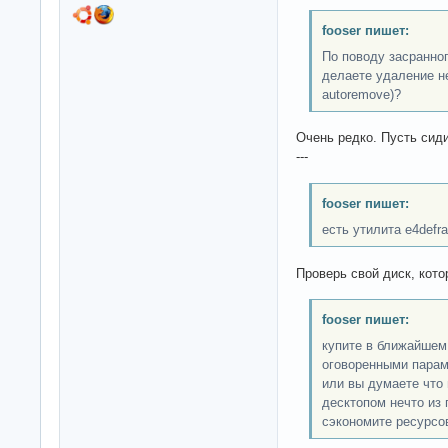
fooser пишет:
По поводу засранног
делаете удаление не
autoremove)?
Очень редко. Пусть сиди
---
fooser пишет:
есть утилита e4defr
Проверь свой диск, кото
fooser пишет:
купите в ближайшем
оговоренными парам
или вы думаете что 
десктопом нечто из
сэкономите ресурсо