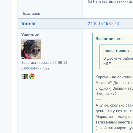
(c) Неизвестный техник и
Неактивен
fooser
27-10-15 15:08:43
Участник
Rector пишет:
fooser пишет:
В десятке рабоч
Зарегистрирован: 02-06-12
КДЕ.
Сообщений: 692
Короче - не осилили 
А зачем? Да просто 
угодно -) Выпили э
Что, никак?
===
А блин, сколько ст
день - то у них то, т
Морщатся, плачут...
загаженный реестр (
(какой антивирус лу