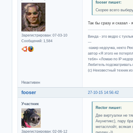
fooser пишет:
Скорее всего выбер
Так бы сразу и сказал -
Зарегистрирован: 07-03-10
Винда - это ведро с тухлым
Сообщений: 1,584
---
-хакир недоучка, некто Ре
автор «Я этого не потерп
тебя» «Ломаю по IP недор
Любитель подсматривать в
(c) Неизвестный техник и
Неактивен
fooser
27-10-15 14:56:42
Участник
Rector пишет:
Две виртуалки не тя
Акунетикс), пару бр
метасплойт, всякая 
Зарегистрирован: 02-06-12
пиздец -))