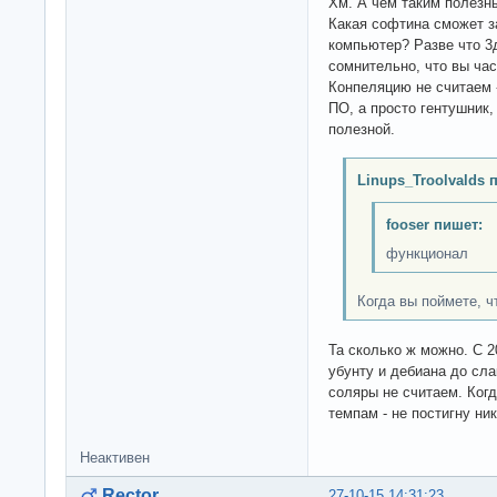
Хм. А чем таким полезн
Какая софтина сможет 
компьютер? Разве что 3д
сомнительно, что вы ча
Конпеляцию не считаем 
ПО, а просто гентушник,
полезной.
Linups_Troolvalds 
fooser пишет:
функционал
Когда вы поймете, чт
Та сколько ж можно. С 2
убунту и дебиана до слак
соляры не считаем. Когд
темпам - не постигну ник
Неактивен
Rector
27-10-15 14:31:23