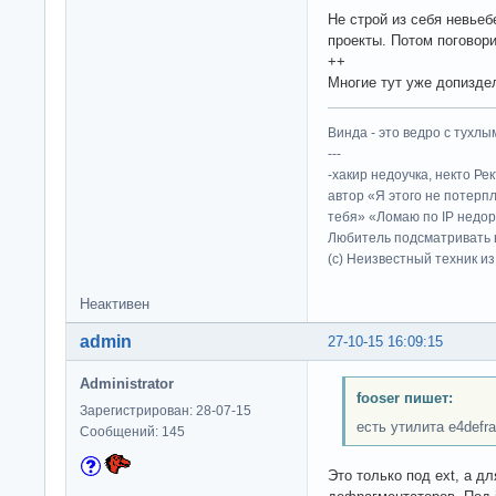
Не строй из себя невьеб
проекты. Потом поговори
++
Многие тут уже допиздел
Винда - это ведро с тухлым
---
-хакир недоучка, некто Ре
автор «Я этого не потерп
тебя» «Ломаю по IP недор
Любитель подсматривать в
(c) Неизвестный техник и
Неактивен
admin
27-10-15 16:09:15
Administrator
fooser пишет:
Зарегистрирован: 28-07-15
есть утилита e4defr
Сообщений: 145
Это только под ext, а для