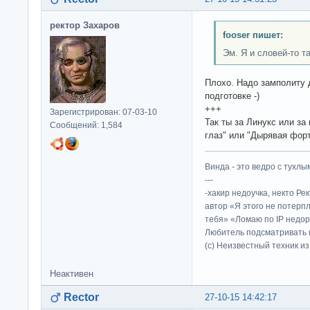
ректор Захаров
fooser пишет:
Эм. Я и словей-то та
Плохо. Надо замполиту 
подготовке -)
+++
Зарегистрирован: 07-03-10
Так ты за Линукс или за
Сообщений: 1,584
глаз" или "Дырявая фор
Винда - это ведро с тухлым
---
-хакир недоучка, некто Ре
автор «Я этого не потерп
тебя» «Ломаю по IP недор
Любитель подсматривать в
(c) Неизвестный техник и
Неактивен
Rector
27-10-15 14:42:17