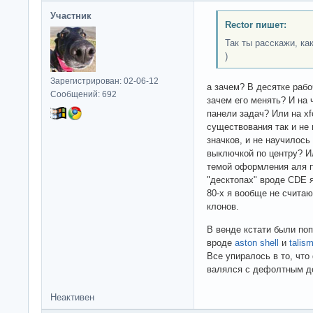
Участник
Rector пишет:
Так ты расскажи, ка
)
Зарегистрирован: 02-06-12
а зачем? В десятке рабо
Сообщений: 692
зачем его менять? И на 
панели задач? Или на xf
существования так и не
значков, и не научилось
выключкой по центру? Ил
темой оформления аля пр
"десктопах" вроде CDE я
80-х я вообще не считаю
клонов.
В венде кстати были по
вроде
aston shell
и
talis
Все упиралось в то, что
валялся с дефолтным де
Неактивен