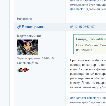
Для Director-cemetery
: По
комментарии буду игнорир
Для Rector
: В дальнейшем
Неактивен
Белая рысь
03-12-15 03:59:07
Мартовский кот
Linups_Troolvalds 
Есть. Работает. Сет
на линуксе.
Зарегистрирован: 13-08-10
При таких масштабах - м
Сообщений: 763
последних контор - в це
всей России куча филиал
распределённый почтарь
распределённую болталк
списку. Я, честно говор
человековеков надо убит
Для Director-cemetery
: По
комментарии буду игнорир