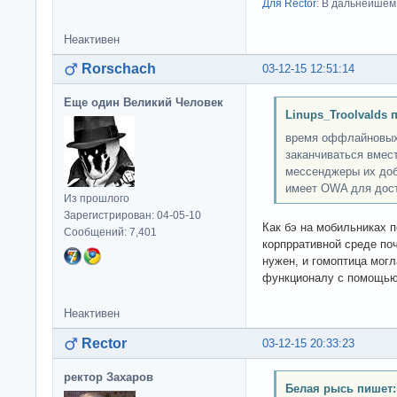
Для Rector
: В дальнейшем
Неактивен
Rorschach
03-12-15 12:51:14
Еще один Великий Человек
Linups_Troolvalds 
время оффлайновых 
заканчиваться вмест
мессенджеры их доб
имеет OWA для дост
Из прошлого
Зарегистрирован: 04-05-10
Как бэ на мобильниках п
Сообщений: 7,401
корпрративной среде поч
нужен, и гомоптица могл
функционалу с помощью 
Неактивен
Rector
03-12-15 20:33:23
ректор Захаров
Белая рысь пишет: