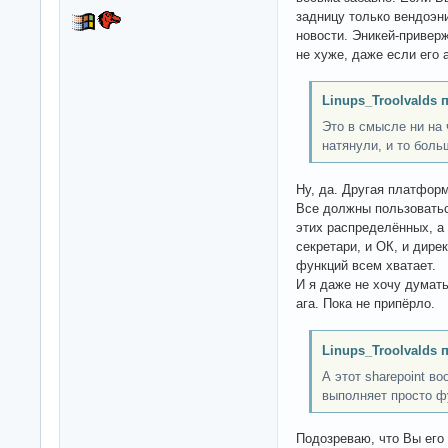
задницу только вендоэни
новости. Эникей-привер
не хуже, даже если его 
Linups_Troolvalds 
Это в смысле ни на 
натянули, и то бол
Ну, да. Другая платформ
Все должны пользоваться
этих распределённых, а
секретари, и ОК, и дире
функций всем хватает.
И я даже не хочу думать
ага. Пока не припёрло.
Linups_Troolvalds 
А этот sharepoint в
выполняет просто ф
Подозреваю, что Вы его 