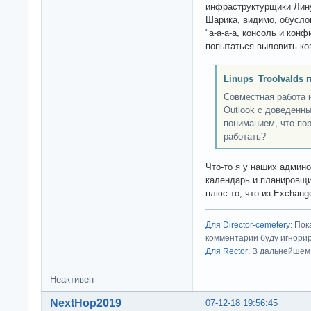
инфраструктурщики Лину
Шарика, видимо, обусло
"а-а-а-а, консоль и конф
попытаться выловить ког
Linups_Troolvalds 
Совместная работа 
Outlook с доведенн
пониманием, что пор
работать?
Что-то я у наших админо
календарь и планировщик
плюс то, что из Exchan
Для Director-cemetery
: По
комментарии буду игнорир
Для Rector
: В дальнейшем
Неактивен
NextHop2019
07-12-18 19:56:45