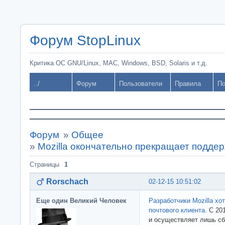
Форум StopLinux
Критика ОС GNU/Linux, MAC, Windows, BSD, Solaris и т.д.
../
Форум
Пользователи
Правила
По
Форум
»
Общее
»
Mozilla окончательно прекращает поддер
Страницы
1
Rorschach
02-12-15 10:51:02
Еще один Великий Человек
Разработчики Mozilla хо
почтового клиента.
С 201
и осуществляет лишь сб