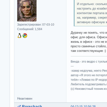
И отдельно: сколько
настроить до юзабел
контентом портала в
на, например, секре
активную офисную ж
Зарегистрирован: 07-03-10
Сообщений: 1,584
Дурачку не понять, что 
офис для офиса. Офисно
жизнь в офисе - это не 
просто свинячье стойло,
там соответствующие -)
Винда - это ведро с тухлым
---
-хакир недоучка, некто Ре
автор «Я этого не потерп
тебя» «Ломаю по IP недор
Любитель подсматривать в
(c) Неизвестный техник и
Неактивен
Rorschach
04-12-15 10:56:28