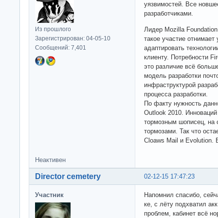
уязвимостей. Все новш
разработчиками.
Из прошлого
Лидер Mozilla Foundatio
Зарегистрирован: 04-05-10
такое участие отнимает 
Сообщений: 7,401
адаптировать технологи
клиенту. Потребности Fi
это различие всё больш
модель разработки почто
инфраструктурой разраб
процесса разработки.
По факту нужность данн
Outlook 2010. Инноваций
тормозным шописец, на 
тормозами. Так что оста
Cloaws Mail и Evolution.
Неактивен
Director cemetery
02-12-15 17:47:23
Участник
Напомнил спасибо, сейч
ке, с лёту подхватил акк
проблем, кабинет всё но