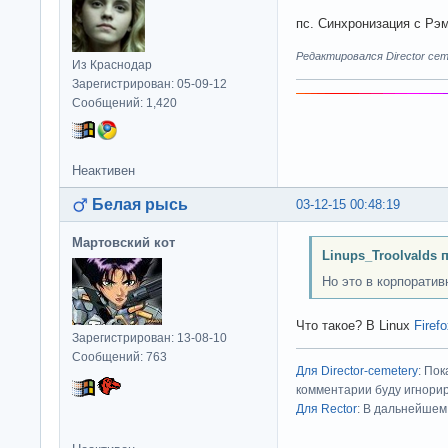
пс. Синхронизация с Рэ
Редактировался Director ceme
Из Краснодар
Зарегистрирован: 05-09-12
Сообщений: 1,420
Неактивен
Белая рысь
03-12-15 00:48:19
Мартовский кот
Linups_Troolvalds 
Но это в корпоратив
Что такое? В Linux
Firef
Зарегистрирован: 13-08-10
Сообщений: 763
Для Director-cemetery
: По
комментарии буду игнорир
Для Rector
: В дальнейшем