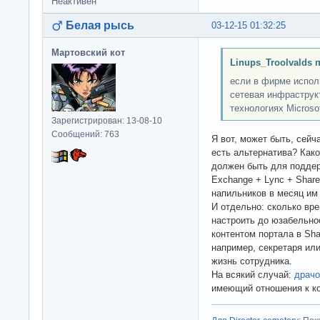
Неактивен
Белая рысь
03-12-15 01:32:25
Мартовский кот
Linups_Troolvalds 
если в фирме испол
сетевая инфраструк
технологиях Microsof
Зарегистрирован: 13-08-10
Сообщений: 763
Я вот, может быть, сейч
есть альтернатива? Как
должен быть для подде
Exchange + Lync + Share
напильников в месяц им
И отдельно: сколько вре
настроить до юзабельнос
контентом портала в Sha
например, секретаря ил
жизнь сотрудника.
На всякий случай:
драчо
имеющий отношения к кон