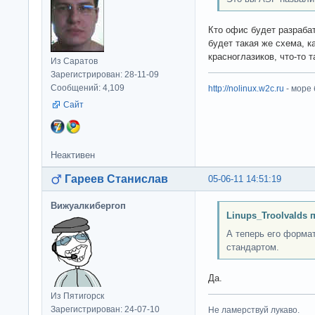
Кто офис будет разраба
будет такая же схема, ка
красноглазиков, что-то 
Из Саратов
Зарегистрирован: 28-11-09
Сообщений: 4,109
http://nolinux.w2c.ru
- море
Сайт
Неактивен
Гареев Станислав
05-06-11 14:51:19
Вижуалкибергоп
Linups_Troolvalds 
А теперь его форма
стандартом.
Да.
Из Пятигорск
Зарегистрирован: 24-07-10
Не ламерствуй лукаво.