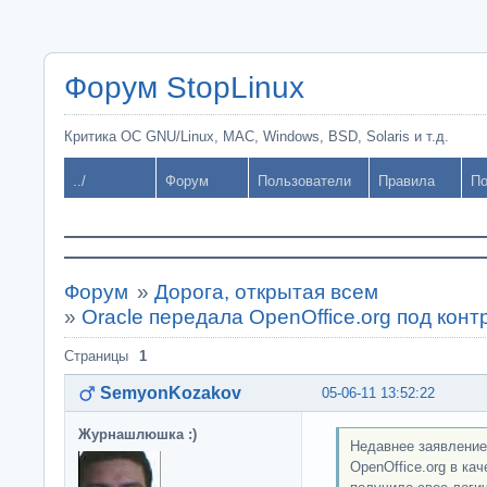
Форум StopLinux
Критика ОС GNU/Linux, MAC, Windows, BSD, Solaris и т.д.
../
Форум
Пользователи
Правила
По
Форум
»
Дорога, открытая всем
»
Oracle передала OpenOffice.org под кон
Страницы
1
SemyonKozakov
05-06-11 13:52:22
Журнашлюшка :)
Недавнее заявление
OpenOffice.org в ка