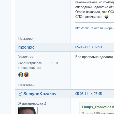
какой-никакой, но комме
очередной недоофис от т
Oracle показала, что OO
СПО намечается!
http://nolinux.w2c.ru
- море
Неактивен
mxcmxc
05-06-11 13:59:53
Участник
Все правильно сделали 
Зарегистрирован: 19-02-10
Сообщений: 49
Неактивен
SemyonKozakov
05-06-11 14:07:45
Журнашлюшка :)
Linups_Troolvalds 
Это вы ASF назвали