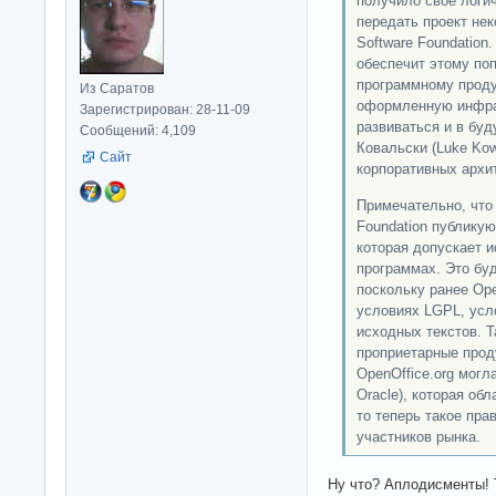
получило свое логи
передать проект не
Software Foundation
обеспечит этому по
программному проду
Из Саратов
оформленную инфрас
Зарегистрирован: 28-11-09
развиваться и в бу
Сообщений: 4,109
Ковальски (Luke Kow
Сайт
корпоративных архит
Примечательно, что 
Foundation публикую
которая допускает 
программах. Это бу
поскольку ранее Ope
условиях LGPL, усл
исходных текстов. Т
проприетарные прод
OpenOffice.org могл
Oracle), которая об
то теперь такое пра
участников рынка.
Ну что? Аплодисменты! 